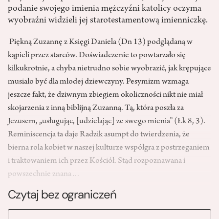
podanie swojego imienia mężczyźni katolicy oczyma
wyobraźni widzieli jej starotestamentową imienniczkę.
Piękną Zuzannę z Księgi Daniela (Dn 13) podglądaną w
kąpieli przez starców. Doświadczenie to powtarzało się
kilkukrotnie, a chyba nietrudno sobie wyobrazić, jak krępujące
musiało być dla młodej dziewczyny. Pesymizm wzmaga
jeszcze fakt, że dziwnym zbiegiem okoliczności nikt nie miał
skojarzenia z inną biblijną Zuzanną. Tą, która poszła za
Jezusem, „usługując, [udzielając] ze swego mienia” (Łk 8, 3).
Reminiscencja ta daje Radzik asumpt do twierdzenia, że
bierna rola kobiet w naszej kulturze współgra z postrzeganiem
i traktowaniem ich przez Kościół. Stąd rozpoznawana i
powszechnie znana…
Czytaj bez ograniczeń