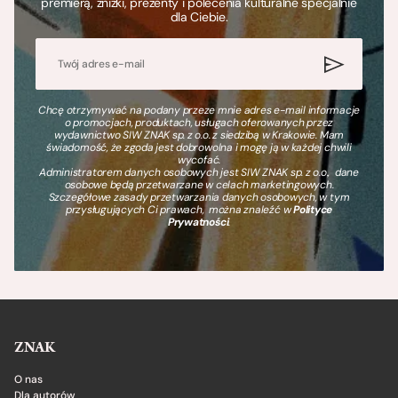
premierą, zniżki, prezenty i polecenia kulturalne specjalnie
dla Ciebie.
Chcę otrzymywać na podany przeze mnie adres e-mail informacje
o promocjach, produktach, usługach oferowanych przez
wydawnictwo SIW ZNAK sp. z o.o. z siedzibą w Krakowie. Mam
świadomość, że zgoda jest dobrowolna i mogę ją w każdej chwili
wycofać.
Administratorem danych osobowych jest SIW ZNAK sp. z o.o., dane
osobowe będą przetwarzane w celach marketingowych.
Szczegółowe zasady przetwarzania danych osobowych, w tym
przysługujących Ci prawach, można znaleźć w
Polityce
Prywatności
.
ZNAK
O nas
Dla autorów