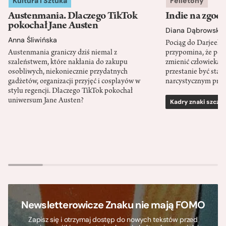
Kultura i Sztuka
Felietony
Austenmania. Dlaczego TikTok
Indie na zgod
pokochał Jane Austen
Diana Dąbrowska
Anna Śliwińska
Pociąg do Darjeeli
Austenmania graniczy dziś niemal z
przypomina, że po
szaleństwem, które nakłania do zakupu
zmienić człowieka d
osobliwych, niekoniecznie przydatnych
przestanie być sta
gadżetów, organizacji przyjęć i cosplayów w
narcystycznym pro
stylu regencji. Dlaczego TikTok pokochał
uniwersum Jane Austen?
Kadry znaki szcze
Newsletterowicze Znaku nie mają FOMO
Zapisz się i otrzymaj dostęp do nowych tekstów przed