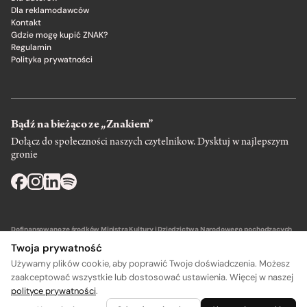
Dla reklamodawców
Kontakt
Gdzie mogę kupić ZNAK?
Regulamin
Polityka prywatności
Bądź na bieżąco ze „Znakiem”
Dołącz do społeczności naszych czytelnikow. Dysktuj w najlepszym
gronie
Dofinansowano ze środków Ministra Kultury i Dziedzictwa Narodowego pochodzących
z Funduszu Promocji Kultury – państwowego funduszu celowego.
Twoja prywatność
Używamy plików cookie, aby poprawić Twoje doświadczenia. Możesz
zaakceptować wszystkie lub dostosować ustawienia. Więcej w naszej
polityce prywatności
.
A
A
Wydawca: SIW Znak w Krakowie