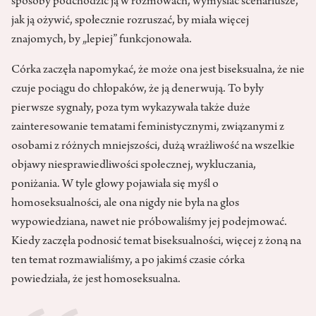
sposoby podchodzić ją w rozmowach, wymyślać scenariusze,
jak ją ożywić, społecznie rozruszać, by miała więcej
znajomych, by „lepiej” funkcjonowała.
Córka zaczęła napomykać, że może ona jest biseksualna, że nie
czuje pociągu do chłopaków, że ją denerwują. To były
pierwsze sygnały, poza tym wykazywała także duże
zainteresowanie tematami feministycznymi, związanymi z
osobami z różnych mniejszości, dużą wrażliwość na wszelkie
objawy niesprawiedliwości społecznej, wykluczania,
poniżania. W tyle głowy pojawiała się myśl o
homoseksualności, ale ona nigdy nie była na głos
wypowiedziana, nawet nie próbowaliśmy jej podejmować.
Kiedy zaczęła podnosić temat biseksualności, więcej z żoną na
ten temat rozmawialiśmy, a po jakimś czasie córka
powiedziała, że jest homoseksualna.