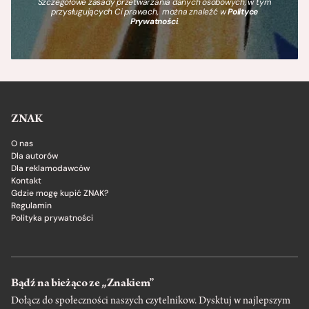
Szczegółowe zasady przetwarzania danych osobowych, w tym
przysługujących Ci prawach, można znaleźć w
Polityce
Prywatności
.
ZNAK
O nas
Dla autorów
Dla reklamodawców
Kontakt
Gdzie mogę kupić ZNAK?
Regulamin
Polityka prywatności
Bądź na bieżąco ze „Znakiem”
Dołącz do społeczności naszych czytelnikow. Dysktuj w najlepszym