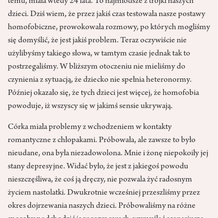
temu, miała wtedy 24 lata. To najmłodsze z trójki naszych
dzieci. Dziś wiem, że przez jakiś czas testowała nasze postawy
homofobiczne, prowokowała rozmowy, po których mogliśmy
się domyślić, że jest jakiś problem. Teraz oczywiście nie
użylibyśmy takiego słowa, w tamtym czasie jednak tak to
postrzegaliśmy. W bliższym otoczeniu nie mieliśmy do
czynienia z sytuacją, że dziecko nie spełnia heteronormy.
Później okazało się, że tych dzieci jest więcej, że homofobia
powoduje, iż wszyscy się w jakimś sensie ukrywają.
Córka miała problemy z wchodzeniem w kontakty
romantyczne z chłopakami. Próbowała, ale zawsze to było
nieudane, ona była niezadowolona. Mnie i żonę niepokoiły jej
stany depresyjne. Widać było, że jest z jakiegoś powodu
nieszczęśliwa, że coś ją dręczy, nie pozwala żyć radosnym
życiem nastolatki. Dwukrotnie wcześniej przeszliśmy przez
okres dojrzewania naszych dzieci. Próbowaliśmy na różne