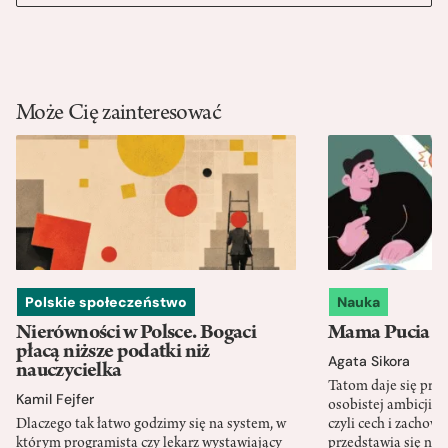
Może Cię zainteresować
Polskie społeczeństwo
Nauka
Nierówności w Polsce. Bogaci
Mama Pucia się
płacą niższe podatki niż
Agata Sikora
nauczycielka
Tatom daje się pra
Kamil Fejfer
osobistej ambicji, 
Dlaczego tak łatwo godzimy się na system, w
czyli cech i zachow
którym programista czy lekarz wystawiający
przedstawia się nat