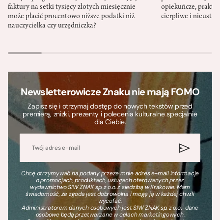
faktury na setki tysięcy złotych miesięcznie
opiekuńcze, praktyc
może płacić procentowo niższe podatki niż
cierpliwe i nieusta
nauczycielka czy urzędniczka?
Newsletterowicze Znaku nie mają FOMO
Zapisz się i otrzymaj dostęp do nowych tekstów przed
premierą, zniżki, prezenty i polecenia kulturalne specjalnie
dla Ciebie.
Chcę otrzymywać na podany przeze mnie adres e-mail informacje
o promocjach, produktach, usługach oferowanych przez
wydawnictwo SIW ZNAK sp. z o.o. z siedzibą w Krakowie. Mam
świadomość, że zgoda jest dobrowolna i mogę ją w każdej chwili
wycofać.
Administratorem danych osobowych jest SIW ZNAK sp. z o.o., dane
osobowe będą przetwarzane w celach marketingowych.