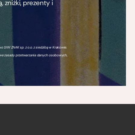
zniżki, prezenty i
 SIW ZNAK sp. z o.o. z siedzibą w Krakowie.
owe zasady przetwarzania danych osobowych,