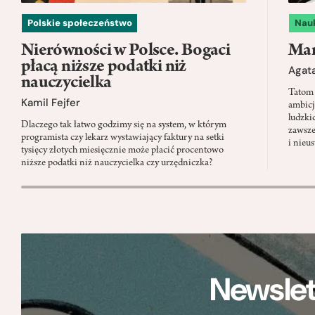
Polskie społeczeństwo
Nau
Nierówności w Polsce. Bogaci
Mam
płacą niższe podatki niż
Agata
nauczycielka
Tatom 
Kamil Fejfer
ambicj
ludzki
Dlaczego tak łatwo godzimy się na system, w którym
zawsze
programista czy lekarz wystawiający faktury na setki
i nieu
tysięcy złotych miesięcznie może płacić procentowo
niższe podatki niż nauczycielka czy urzędniczka?
Newslet