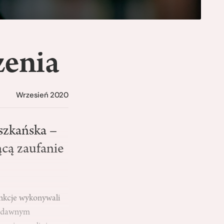
zenia
Wrzesień 2020
szkańska –
cą zaufanie
unkcje wykonywali
 w dawnym