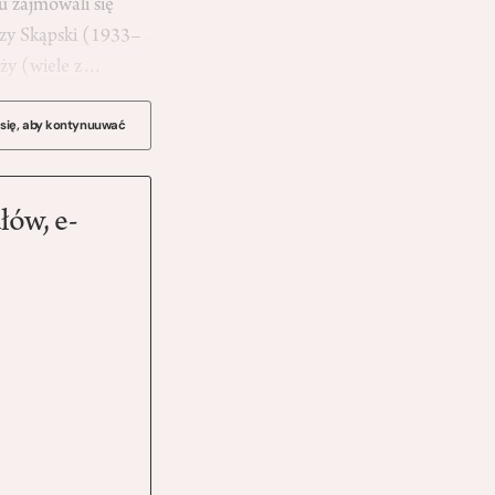
 zajmowali się
erzy Skąpski (1933–
raży (wiele z…
 się, aby kontynuuwać
łów, e-