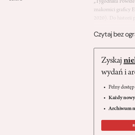
„Tygodniku Powsze
znakomici graficy E
2020). Do historii 
Czytaj bez og
Zyskaj
nie
wydań i a
Pełny dostęp
Każdy nowy 
Archiwum n
R