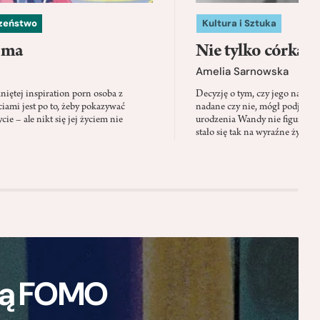
czeństwo
Kultura i Sztuka
 ma
Nie tylko córka
Amelia Sarnowska
niętej inspiration porn osoba z
Decyzję o tym, czy jego nazwis
ami jest po to, żeby pokazywać
nadane czy nie, mógł podjąć tylk
cie – ale nikt się jej życiem nie
urodzenia Wandy nie figuruje 
stało się tak na wyraźne życzen
ają FOMO