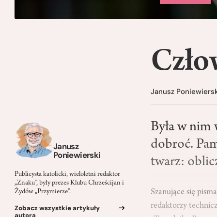
Czło
Janusz Poniewiersk
Była w nim 
dobroć. Pam
Janusz
Poniewierski
twarz: obli
Publicysta katolicki, wieloletni redaktor
„Znaku”, były prezes Klubu Chrześcijan i
Szanujące się pism
Żydów „Przymierze”.
redaktorzy technicz
Zobacz wszystkie artykuły
autora