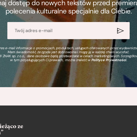
ymaj dostęp do nowych tekstów przed premierą, 
polecenia kulturalne specjalnie dla Ciebie.
s e-mail informacje o promocjach, produktach, usługach oferowanych przez wydawnictwo
Mam świadomość, że zgoda jest dobrowolna i mogę ją w każdej chwili wycofać.
 ZNAK sp. z o.o., dane osobowe będą przetwarzane w celach marketingowych. Szczegół
w tym przysługujących Ci prawach, można znaleźć w
Polityce Prywatności
.
ieżąco ze
m”