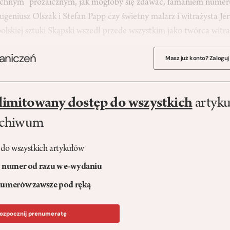
chnym” prozaicznym, jak mogłoby się zdawać, łamaniem numeru
ugeniusz Olszak i Stefan Papp czy świetny malarz i witrażysta J
polskiej sztuki Skąpski wszedł przede wszystkim jako twórca wit
raniczeń
Masz już konto? Zaloguj
limitowany dostęp do wszystkich
artyku
rchiwum
 do wszystkich artykułów
numer od razu w e-wydaniu
umerów zawsze pod ręką
ozpocznij prenumeratę