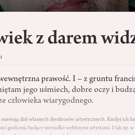
wiek z darem wid
i
wewnętrzna prawość. I – z gruntu franci
iętam jego uśmiech, dobre oczy i budzą
cze człowieka wiarygodnego.
a miewają dziś własnych dyrektorów artystycznych. Kiedyś ich f
ni i graficzni, będący nierzadko wybitnymi artystami. I tak np.