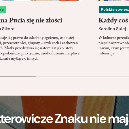
ka
Polskie społe
a Pucia się nie złości
Każdy coś
 Sikora
Karolina Sulej
daje się prawo do odrobiny egoizmu, osobistej
W kulturze przenik
i, przewrotności, głupoty – czyli cech i zachowań
niepełnosprawności
ch. Matki przedstawia się natomiast jako istoty
innym, czym jest ży
 opiekuńcze, praktyczne, nieskończenie cierpliwe
interesuje
stannie myślące o innych
terowicze Znaku nie m