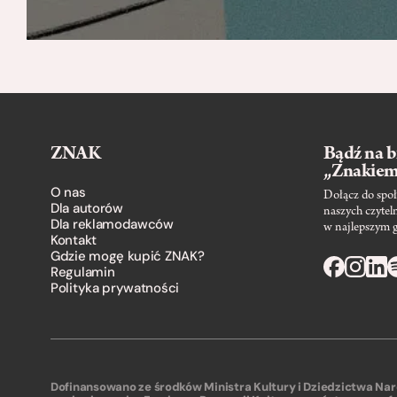
ZNAK
Bądź na b
„Znakie
O nas
Dołącz do społ
Dla autorów
naszych czytel
Dla reklamodawców
w najlepszym 
Kontakt
Gdzie mogę kupić ZNAK?
Regulamin
Polityka prywatności
Dofinansowano ze środków Ministra Kultury i Dziedzictwa N