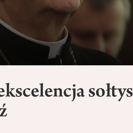
ekscelencja sołty
ź