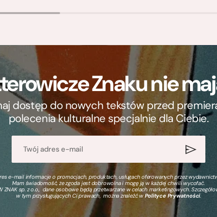
terowicze Znaku nie m
ymaj dostęp do nowych tekstów przed premierą, 
polecenia kulturalne specjalnie dla Ciebie.
s e-mail informacje o promocjach, produktach, usługach oferowanych przez wydawnictwo
Mam świadomość, że zgoda jest dobrowolna i mogę ją w każdej chwili wycofać.
 ZNAK sp. z o.o., dane osobowe będą przetwarzane w celach marketingowych. Szczegół
w tym przysługujących Ci prawach, można znaleźć w
Polityce Prywatności
.