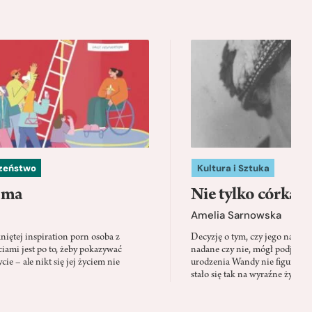
czeństwo
Kultura i Sztuka
 ma
Nie tylko córka
Amelia Sarnowska
niętej inspiration porn osoba z
Decyzję o tym, czy jego nazwis
ami jest po to, żeby pokazywać
nadane czy nie, mógł podjąć tylk
cie – ale nikt się jej życiem nie
urodzenia Wandy nie figuruje 
stało się tak na wyraźne życzen