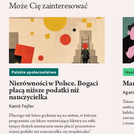
Może Cię zainteresować
Polskie społeczeństwo
Nau
Nierówności w Polsce. Bogaci
Mam
płacą niższe podatki niż
Agata
nauczycielka
Tatom 
Kamil Fejfer
ambicj
ludzki
Dlaczego tak łatwo godzimy się na system, w którym
zawsze
programista czy lekarz wystawiający faktury na setki
i nieu
tysięcy złotych miesięcznie może płacić procentowo
niższe podatki niż nauczycielka czy urzędniczka?