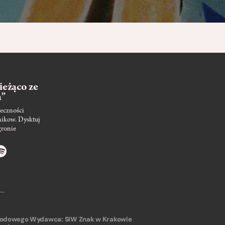
ieżąco ze
m”
eczności
nikow. Dysktuj
gronie
arodowego
Wydawca: SIW Znak w Krakowie