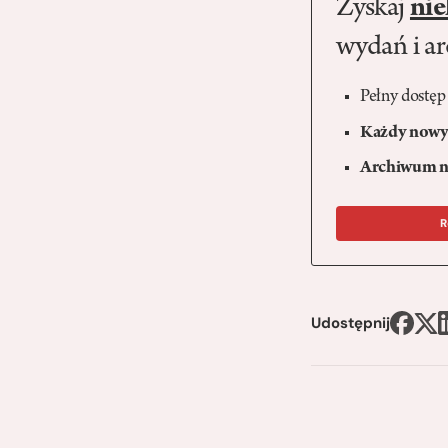
Zyskaj
nie
wydań i a
Pełny dostęp
Każdy nowy 
Archiwum n
R
Udostępnij