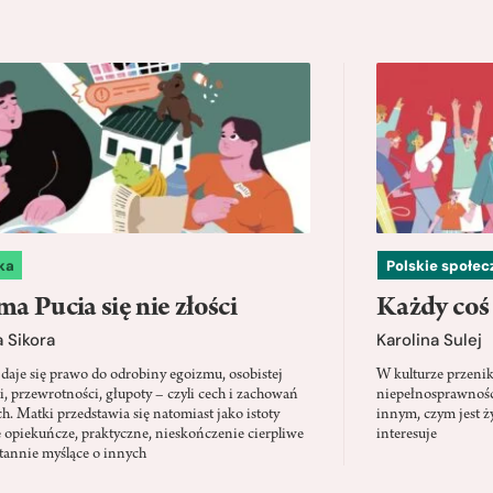
ka
Polskie społe
a Pucia się nie złości
Każdy coś
 Sikora
Karolina Sulej
daje się prawo do odrobiny egoizmu, osobistej
W kulturze przenik
i, przewrotności, głupoty – czyli cech i zachowań
niepełnosprawności
ch. Matki przedstawia się natomiast jako istoty
innym, czym jest ży
 opiekuńcze, praktyczne, nieskończenie cierpliwe
interesuje
stannie myślące o innych