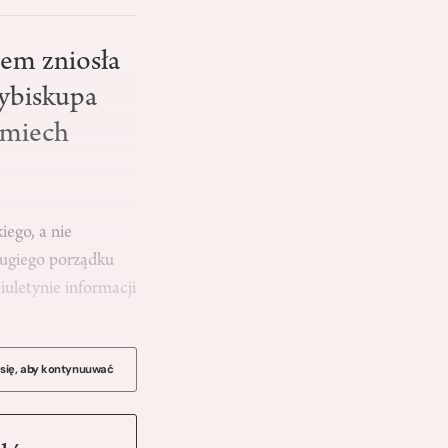
em zniosła
cybiskupa
 śmiech
iego, a nie
rugiego porządku
iuletynie informacji
 się, aby kontynuuwać