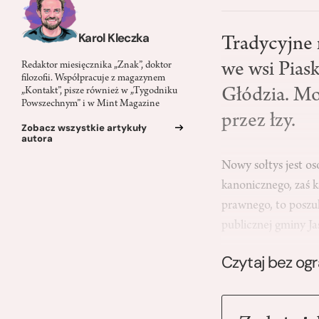
Karol Kleczka
Tradycyjne 
we wsi Pias
Redaktor miesięcznika „Znak”, doktor
filozofii. Współpracuje z magazynem
Głódzia. Moż
„Kontakt”, pisze również w „Tygodniku
Powszechnym” i w Mint Magazine
przez łzy.
Zobacz wszystkie artykuły
autora
Nowy sołtys jest os
kanonicznego, zaś 
prawnego, to poszuk
publicznej gminy Ja
Czytaj bez og