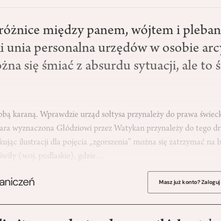
różnice między panem, wójtem i pleban
ki unia personalna urzędów w osobie ar
na się śmiać z absurdu sytuacji, ale to
obą karaną. Wprawdzie urząd sołtysa przynależy do prawa świeck
kara wyznaczona Głódziowi przez Watykan przynależy do tego d
ując ilustracji dla pojęcia „zgorszenia” można się zatrzymać na b
świły (woj. podlaskie), gdzie…
raniczeń
Masz już konto? Zaloguj