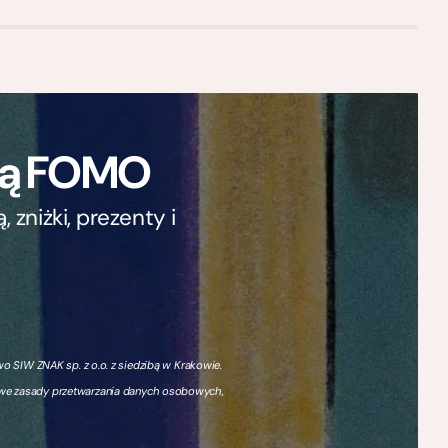
ają FOMO
zniżki, prezenty i
 SIW ZNAK sp. z o.o. z siedzibą w Krakowie.
owe zasady przetwarzania danych osobowych,