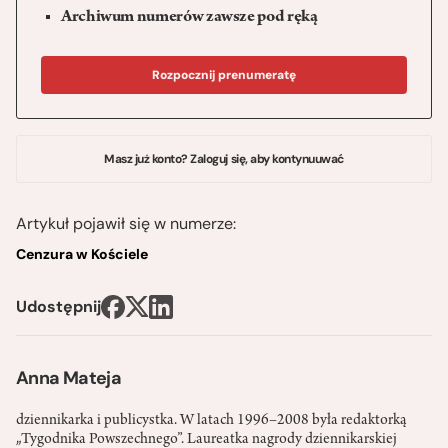
Archiwum numerów zawsze pod ręką
Rozpocznij prenumeratę
Masz już konto? Zaloguj się, aby kontynuuwać
Artykuł pojawił się w numerze:
Cenzura w Kościele
Udostępnij
Anna Mateja
dziennikarka i publicystka. W latach 1996–2008 była redaktorką
„Tygodnika Powszechnego”. Laureatka nagrody dziennikarskiej