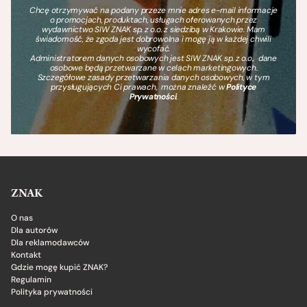
Chcę otrzymywać na podany przeze mnie adres e-mail informacje
o promocjach, produktach, usługach oferowanych przez
wydawnictwo SIW ZNAK sp. z o.o. z siedzibą w Krakowie. Mam
świadomość, że zgoda jest dobrowolna i mogę ją w każdej chwili
wycofać.
Administratorem danych osobowych jest SIW ZNAK sp. z o.o., dane
osobowe będą przetwarzane w celach marketingowych.
Szczegółowe zasady przetwarzania danych osobowych, w tym
przysługujących Ci prawach, można znaleźć w
Polityce
Prywatności
.
ZNAK
O nas
Dla autorów
Dla reklamodawców
Kontakt
Gdzie mogę kupić ZNAK?
Regulamin
Polityka prywatności