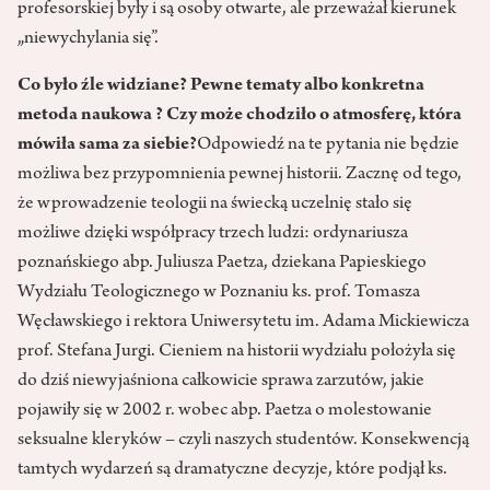
profesorskiej były i są osoby otwarte, ale przeważał kierunek
„niewychylania się”.
Co było źle widziane? Pewne tematy albo konkretna
metoda naukowa ? Czy może chodziło o atmosferę, która
mówiła sama za siebie?
Odpowiedź na te pytania nie będzie
możliwa bez przypomnienia pewnej historii. Zacznę od tego,
że wprowadzenie teologii na świecką uczelnię stało się
możliwe dzięki współpracy trzech ludzi: ordynariusza
poznańskiego abp. Juliusza Paetza, dziekana Papieskiego
Wydziału Teologicznego w Poznaniu ks. prof. Tomasza
Węcławskiego i rektora Uniwersytetu im. Adama Mickiewicza
prof. Stefana Jurgi. Cieniem na historii wydziału położyła się
do dziś niewyjaśniona całkowicie sprawa zarzutów, jakie
pojawiły się w 2002 r. wobec abp. Paetza o molestowanie
seksualne kleryków – czyli naszych studentów. Konsekwencją
tamtych wydarzeń są dramatyczne decyzje, które podjął ks.