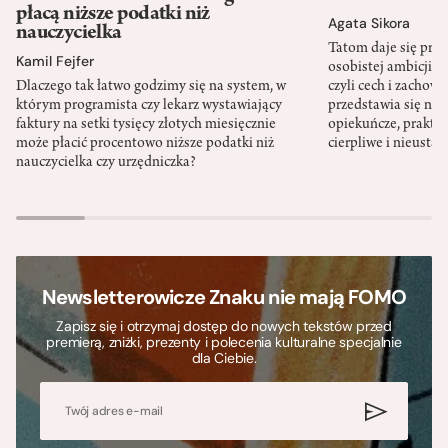
płacą niższe podatki niż
Agata Sikora
nauczycielka
Tatom daje się pra
Kamil Fejfer
osobistej ambicji, 
Dlaczego tak łatwo godzimy się na system, w
czyli cech i zachow
którym programista czy lekarz wystawiający
przedstawia się nat
faktury na setki tysięcy złotych miesięcznie
opiekuńcze, praktyc
może płacić procentowo niższe podatki niż
cierpliwe i nieusta
nauczycielka czy urzędniczka?
Newsletterowicze Znaku nie mają FOMO
Zapisz się i otrzymaj dostęp do nowych tekstów przed
premierą, zniżki, prezenty i polecenia kulturalne specjalnie
dla Ciebie.