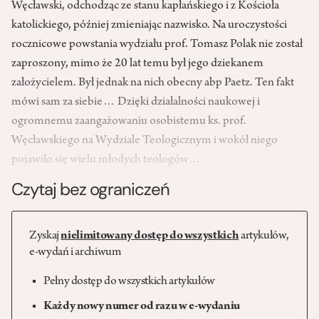
Węcławski, odchodząc ze stanu kapłańskiego i z Kościoła
katolickiego, później zmieniając nazwisko. Na uroczystości
rocznicowe powstania wydziału prof. Tomasz Polak nie został
zaproszony, mimo że 20 lat temu był jego dziekanem
założycielem. Był jednak na nich obecny abp Paetz. Ten fakt
mówi sam za siebie… Dzięki działalności naukowej i
ogromnemu zaangażowaniu osobistemu ks. prof.
Węcławskiego na Wydziale Teologicznym i wokół niego
pojawiło się wielu młodych teologów…
Czytaj bez ograniczeń
Zyskaj
nielimitowany dostęp do wszystkich
artykułów,
e-wydań i archiwum
Pełny dostęp do wszystkich artykułów
Każdy nowy numer od razu w e-wydaniu