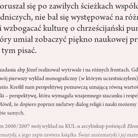
oruszał się po zawiłych ścieżkach współ
dniczych, nie bał się występować na ró
i wzbogacać kulturę o chrześcijański pu
tóry umiał zobaczyć piękno naukowej pr
 tym pisać.
adania abp Józef realizował wytrwale i na różnych frontach. Gd
 swój pierwszy wykład monograficzny (w którym uczestniczyłem)
atio
. Kreślił nam perspektywę poznawczą uznającą równą wartość
nauki – perspektywę, która wymagała wzajemnego szacunku i res
 Mówił, że dopiero poprzez niełatwy dialog religii i nauki możem
obie samych.
m 2006/2007 swój wykład na KUL-u arcybiskup poświęcił
Elem
matyki,
a jego zapis zawiera książka
Świat matematyki i jej mate