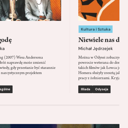
Kultura i Sztuka
godę
Niewiele nas dzi
ka
Michał Jędrzejek
ing (2007) Wesa Andersona
Można w Odysei zobaczyć pier
dróż naprawdę może zmienić
powrocie weterana do domu, w
wtedy, gdy przestanie być starannie
takich filmów jak Łowca jeleni
 narcystycznym projektem
Homera służyły zresztą jako na
pracy z żołnierzami. Kryją też 
ególne
Illiada
Odyseja