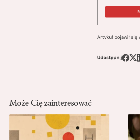
R
Artykuł pojawił si
Udostępnij
Może Cię zainteresować