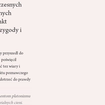
czesnych
żnych
nkt
zygody i
y przyszedł do
 poświęcił
 tez wiary i
pektu poznawczego
y dotrzeć do prawdy
entom platonizmu
rialnych cieni
.