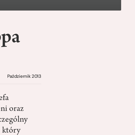
bpa
Październik 2013
efa
eni oraz
czególny
 który