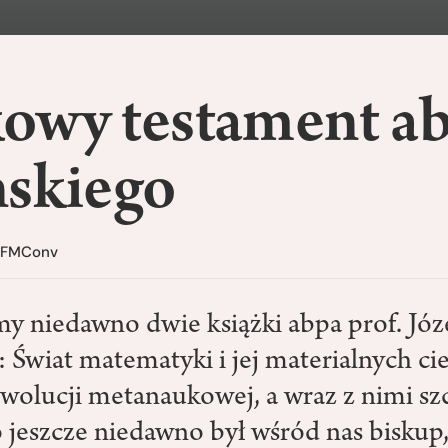
owy testament a
ńskiego
 OFMConv
y niedawno dwie książki abpa prof. Józ
 Świat matematyki i jej materialnych ci
ewolucji metanaukowej, a wraz z nimi sz
o jeszcze niedawno był wśród nas biskup,