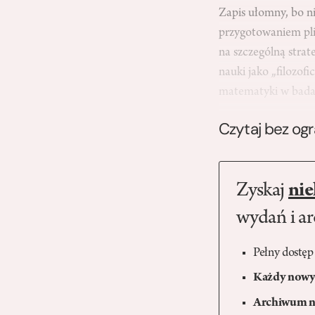
Zapis ułomny, bo n
przygotowaniem pli
na szczególną strat
nauki jako „filozof
matematyki w badan
Czytaj bez og
Zyskaj
nie
wydań i a
Pełny dostęp
Każdy nowy 
Archiwum n