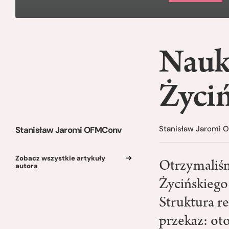
Nauk
Życi
Stanisław Jaromi
Stanisław Jaromi OFMConv
Zobacz wszystkie artykuły
Otrzymaliśm
autora
Życińskiego:
Struktura r
przekaz: ot