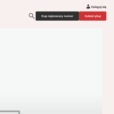
Zaloguj się
Kup najnowszy numer
Subskrybuj