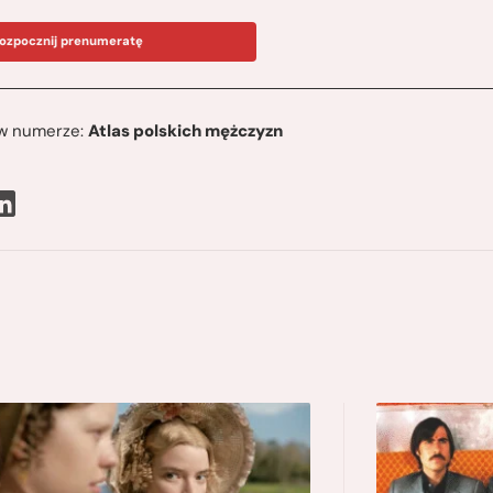
ozpocznij prenumeratę
ę w numerze:
Atlas polskich mężczyzn