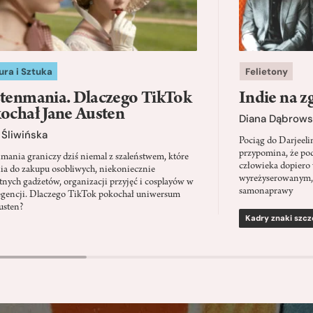
ura i Sztuka
Felietony
tenmania. Dlaczego TikTok
Indie na z
ochał Jane Austen
Diana Dąbrows
Śliwińska
Pociąg do Darjeel
przypomina, że po
mania graniczy dziś niemal z szaleństwem, które
człowieka dopiero 
ia do zakupu osobliwych, niekoniecznie
wyreżyserowanym,
tnych gadżetów, organizacji przyjęć i cosplayów w
samonaprawy
regencji. Dlaczego TikTok pokochał uniwersum
usten?
Kadry znaki szcz