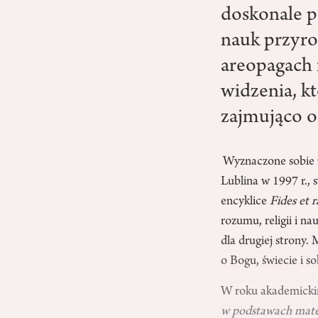
doskonale p
nauk przyro
areopagach 
widzenia, k
zajmująco o
.
Wyznaczone sobie z
Lublina w 1997 r.,
encyklice
Fides et r
rozumu, religii i 
dla drugiej strony.
o Bogu, świecie i s
W roku akademicki
w podstawach mate