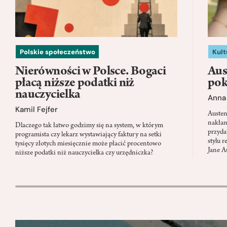
Polskie społeczeństwo
Kult
Nierówności w Polsce. Bogaci
Aus
płacą niższe podatki niż
pok
nauczycielka
Anna 
Kamil Fejfer
Austen
nakłan
Dlaczego tak łatwo godzimy się na system, w którym
przyda
programista czy lekarz wystawiający faktury na setki
stylu 
tysięcy złotych miesięcznie może płacić procentowo
Jane A
niższe podatki niż nauczycielka czy urzędniczka?