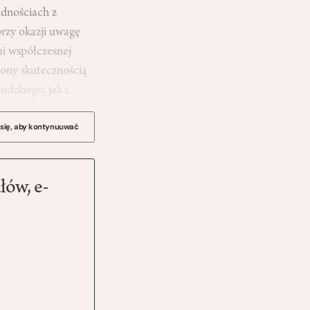
udnościach z
przy okazji uwagę
mi współczesnej
cony skutecznością
ludzkiego, jak i…
 się, aby kontynuuwać
łów, e-