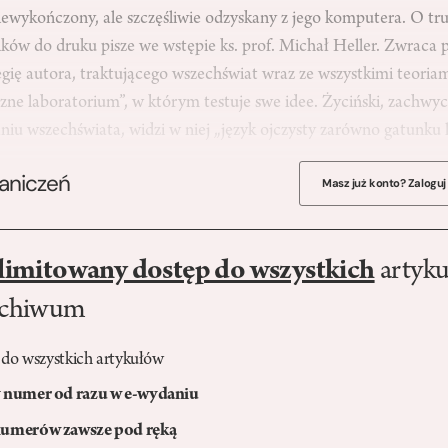
iewykończony, ale szczęśliwie odzyskany z jego komputera. O tr
ków do druku pisze we wstępie ks. prof. Michał Heller. Zwraca 
egię autora, traktującego wszechświat wraz ze wszystkimi teoria
iczne laboratorium”, w którym testuje swe idee. Życiński, zachwy
iu wszechświata, widzi w niej „język ojczysty zarówno gatunku 
raniczeń
Masz już konto? Zaloguj
limitowany dostęp do wszystkich
artyku
rchiwum
 do wszystkich artykułów
numer od razu w e-wydaniu
umerów zawsze pod ręką