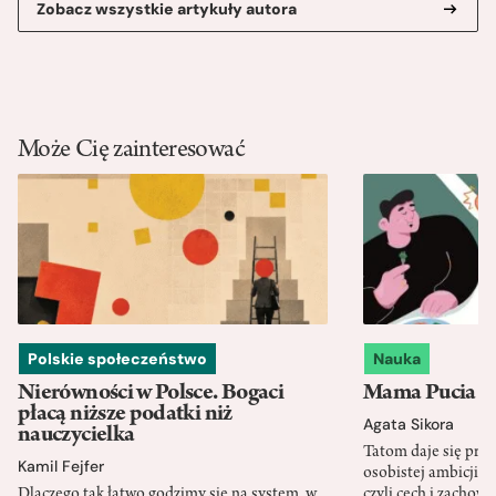
Zobacz wszystkie artykuły autora
Może Cię zainteresować
Polskie społeczeństwo
Nauka
Nierówności w Polsce. Bogaci
Mama Pucia się
płacą niższe podatki niż
Agata Sikora
nauczycielka
Tatom daje się pra
Kamil Fejfer
osobistej ambicji, 
Dlaczego tak łatwo godzimy się na system, w
czyli cech i zachow