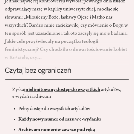
Jednak najwięcej kontrowersji wywołał pewnego dnia ksiądz
odprawiający mszę w kaplicy uniwersyteckiej, modląc się
słowami: „Miłosierny Boże, łaskawy Ojcze i Matko nas
wszystkich”. Bardzo mnie zaciekawiło, czy mówienie o Bogu w
ten sposób jest uzasadnione i tak oto zaczęły się moje badania.
Jakie cele przyświecały na początku teologii
feministycznej? Czy chodziło o dowartościowanie kobiet
w Kościele, czy…
Czytaj bez ograniczeń
Zyskaj
nielimitowany dostęp do wszystkich
artykułów,
e-wydań i archiwum
Pełny dostęp do wszystkich artykułów
Każdy nowy numer od razu w e-wydaniu
Archiwum numerów zawsze pod ręką