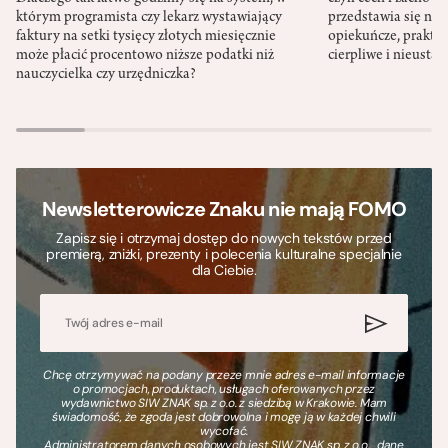
którym programista czy lekarz wystawiający
przedstawia się nat
faktury na setki tysięcy złotych miesięcznie
opiekuńcze, praktyc
może płacić procentowo niższe podatki niż
cierpliwe i nieusta
nauczycielka czy urzędniczka?
Newsletterowicze Znaku nie mają FOMO
Zapisz się i otrzymaj dostęp do nowych tekstów przed
premierą, zniżki, prezenty i polecenia kulturalne specjalnie
dla Ciebie.
Chcę otrzymywać na podany przeze mnie adres e-mail informacje
o promocjach, produktach, usługach oferowanych przez
wydawnictwo SIW ZNAK sp. z o.o. z siedzibą w Krakowie. Mam
świadomość, że zgoda jest dobrowolna i mogę ją w każdej chwili
wycofać.
Administratorem danych osobowych jest SIW ZNAK sp. z o.o., dane