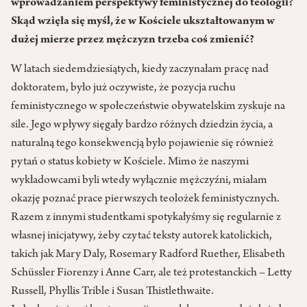
wprowadzaniem perspektywy feministycznej do teologii?
Skąd wzięła się myśl, że w Kościele ukształtowanym w
dużej mierze przez mężczyzn trzeba coś zmienić?
W latach siedemdziesiątych, kiedy zaczynałam pracę nad
doktoratem, było już oczywiste, że pozycja ruchu
feministycznego w społeczeństwie obywatelskim zyskuje na
sile. Jego wpływy sięgały bardzo różnych dziedzin życia, a
naturalną tego konsekwencją było pojawienie się również
pytań o status kobiety w Kościele. Mimo że naszymi
wykładowcami byli wtedy wyłącznie mężczyźni, miałam
okazję poznać prace pierwszych teolożek feministycznych.
Razem z innymi studentkami spotykałyśmy się regularnie z
własnej inicjatywy, żeby czytać teksty autorek katolickich,
takich jak Mary Daly, Rosemary Radford Ruether, Elisabeth
Schüssler Fiorenzy i Anne Carr, ale też protestanckich – Letty
Russell, Phyllis Trible i Susan Thistlethwaite.