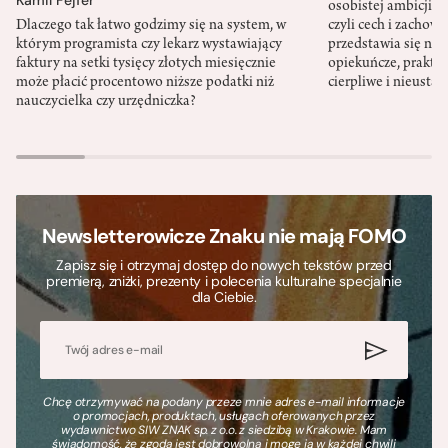
osobistej ambicji, 
Dlaczego tak łatwo godzimy się na system, w
czyli cech i zachow
którym programista czy lekarz wystawiający
przedstawia się nat
faktury na setki tysięcy złotych miesięcznie
opiekuńcze, praktyc
może płacić procentowo niższe podatki niż
cierpliwe i nieusta
nauczycielka czy urzędniczka?
Newsletterowicze Znaku nie mają FOMO
Zapisz się i otrzymaj dostęp do nowych tekstów przed
premierą, zniżki, prezenty i polecenia kulturalne specjalnie
dla Ciebie.
Chcę otrzymywać na podany przeze mnie adres e-mail informacje
o promocjach, produktach, usługach oferowanych przez
wydawnictwo SIW ZNAK sp. z o.o. z siedzibą w Krakowie. Mam
świadomość, że zgoda jest dobrowolna i mogę ją w każdej chwili