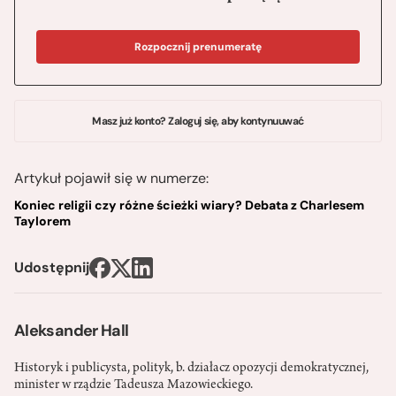
Rozpocznij prenumeratę
Masz już konto? Zaloguj się, aby kontynuuwać
Artykuł pojawił się w numerze:
Koniec religii czy różne ścieżki wiary? Debata z Charlesem
Taylorem
Udostępnij
Aleksander Hall
Historyk i publicysta, polityk, b. działacz opozycji demokratycznej,
minister w rządzie Tadeusza Mazowieckiego.