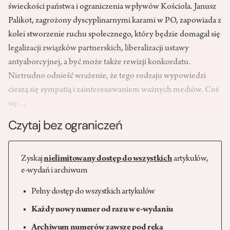
świeckości państwa i ograniczenia wpływów Kościoła. Janusz
Palikot, zagrożony dyscyplinarnymi karami w PO, zapowiada z
kolei stworzenie ruchu społecznego, który będzie domagał się
legalizacji związków partnerskich, liberalizacji ustawy
antyaborcyjnej, a być może także rewizji konkordatu.
Nietrudno odnieść wrażenie, że tego rodzaju wypowiedzi
cieszą się sympatią i zainteresowaniem ważnych mediów. Coś
się…
Czytaj bez ograniczeń
Zyskaj
nielimitowany dostęp do wszystkich
artykułów,
e-wydań i archiwum
Pełny dostęp do wszystkich artykułów
Każdy nowy numer od razu w e-wydaniu
Archiwum numerów zawsze pod ręką