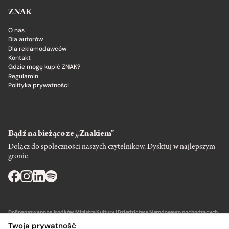
ZNAK
O nas
Dla autorów
Dla reklamodawców
Kontakt
Gdzie mogę kupić ZNAK?
Regulamin
Polityka prywatności
Bądź na bieżąco ze „Znakiem”
Dołącz do społeczności naszych czytelnikow. Dysktuj w najlepszym
gronie
Dofinansowano ze środków Ministra Kultury i Dziedzictwa Narodowego pochodzących
z Funduszu Promocji Kultury – państwowego funduszu celowego.
Twoja prywatność