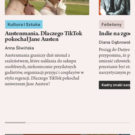
Kultura i Sztuka
Felietony
Austenmania. Dlaczego TikTok
Indie na zgod
pokochał Jane Austen
Diana Dąbrowska
Anna Śliwińska
Pociąg do Darjeeli
Austenmania graniczy dziś niemal z
przypomina, że po
szaleństwem, które nakłania do zakupu
zmienić człowieka d
osobliwych, niekoniecznie przydatnych
przestanie być sta
gadżetów, organizacji przyjęć i cosplayów w
narcystycznym pro
stylu regencji. Dlaczego TikTok pokochał
uniwersum Jane Austen?
Kadry znaki szcze