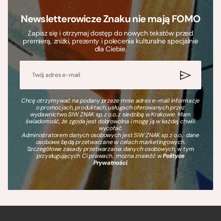
Newsletterowicze Znaku nie mają FOMO
Zapisz się i otrzymaj dostęp do nowych tekstów przed
premierą, zniżki, prezenty i polecenia kulturalne specjalnie
dla Ciebie.
Chcę otrzymywać na podany przeze mnie adres e-mail informacje
o promocjach, produktach, usługach oferowanych przez
wydawnictwo SIW ZNAK sp. z o.o. z siedzibą w Krakowie. Mam
świadomość, że zgoda jest dobrowolna i mogę ją w każdej chwili
wycofać.
Administratorem danych osobowych jest SIW ZNAK sp. z o.o., dane
osobowe będą przetwarzane w celach marketingowych.
Szczegółowe zasady przetwarzania danych osobowych, w tym
przysługujących Ci prawach, można znaleźć w
Polityce
Prywatności
.