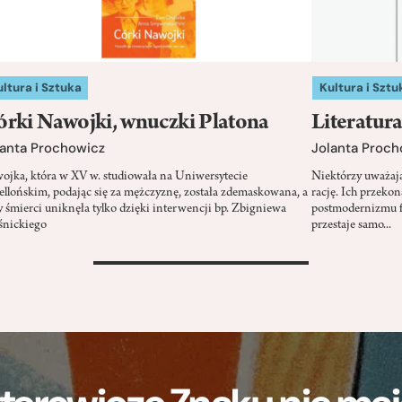
ltura i Sztuka
Kultura i Sztu
rki Nawojki, wnuczki Platona
Literatura
lanta Prochowicz
Jolanta Proch
ojka, która w XV w. studiowała na Uniwersytecie
Niektórzy uważają
iellońskim, podając się za mężczyznę, została zdemaskowana, a
rację. Ich przeko
y śmierci uniknęła tylko dzięki interwencji bp. Zbigniewa
postmodernizmu f
śnickiego
przestaje samo...
>