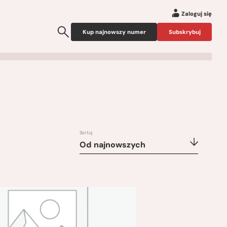
Zaloguj się
Kup najnowszy numer
Subskrybuj
Sortuj
Od najnowszych