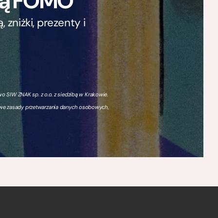
ają FOMO
zniżki, prezenty i
 SIW ZNAK sp. z o.o. z siedzibą w Krakowie.
owe zasady przetwarzania danych osobowych,