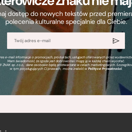
terowicze Znaku nie m
ymaj dostęp do nowych tekstów przed premierą, 
polecenia kulturalne specjalnie dla Ciebie.
s e-mail informacje o promocjach, produktach, usługach oferowanych przez wydawnictwo
Mam świadomość, że zgoda jest dobrowolna i mogę ją w każdej chwili wycofać.
 ZNAK sp. z o.o., dane osobowe będą przetwarzane w celach marketingowych. Szczegół
w tym przysługujących Ci prawach, można znaleźć w
Polityce Prywatności
.