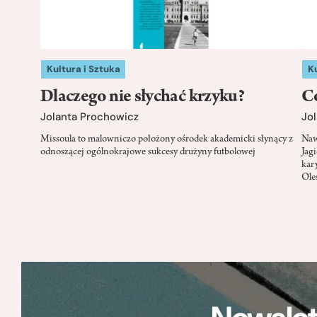
Kultura i Sztuka
Ku
Dlaczego nie słychać krzyku?
Có
Jolanta Prochowicz
Jo
Missoula to malowniczo położony ośrodek akademicki słynący z
Naw
odnoszącej ogólnokrajowe sukcesy drużyny futbolowej
Jag
kar
Ole