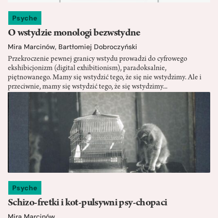
Psyche
O wstydzie monologi bezwstydne
Mira Marcinów
,
Bartłomiej Dobroczyński
Przekroczenie pewnej granicy wstydu prowadzi do cyfrowego
ekshibicjonizm (digital exhibitionism), paradoksalnie,
piętnowanego. Mamy się wstydzić tego, że się nie wstydzimy. Ale i
przeciwnie, mamy się wstydzić tego, że się wstydzimy...
Psyche
Schizo-fretki i kot-pulsywni psy-chopaci
Mira Marcinów