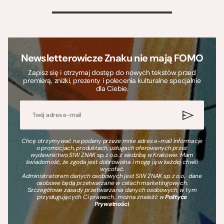
>
Newsletterowicze Znaku nie mają FOMO
Zapisz się i otrzymaj dostęp do nowych tekstów przed
premierą, zniżki, prezenty i polecenia kulturalne specjalnie
dla Ciebie.
Chcę otrzymywać na podany przeze mnie adres e-mail informacje
o promocjach, produktach, usługach oferowanych przez
wydawnictwo SIW ZNAK sp. z o.o. z siedzibą w Krakowie. Mam
świadomość, że zgoda jest dobrowolna i mogę ją w każdej chwili
wycofać.
Administratorem danych osobowych jest SIW ZNAK sp. z o.o., dane
osobowe będą przetwarzane w celach marketingowych.
Szczegółowe zasady przetwarzania danych osobowych, w tym
przysługujących Ci prawach, można znaleźć w
Polityce
Prywatności
.