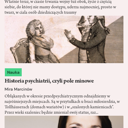
Właśnie teraz, w czasie trwania wojny tuż obok, życie z częścią
siebie, do której nie mamy dostępu, uderza najmocniej, prosto w
twarz, w ciała osób dziedziczących traumy
Nauka
Historia psychiatrii, czyli pole minowe
Mira Marcinów
Obłąkanych w okresie przedpsychiatrycznym odnajdziemy w
najróżniejszych miejscach. Są w przytułkach u braci miłosierdzia, w
Tollhäuserach (domach wariatów) i w „szalonych kamienicach”.
Przez wieki szaleniec będzie zmieniał swój status, raz...