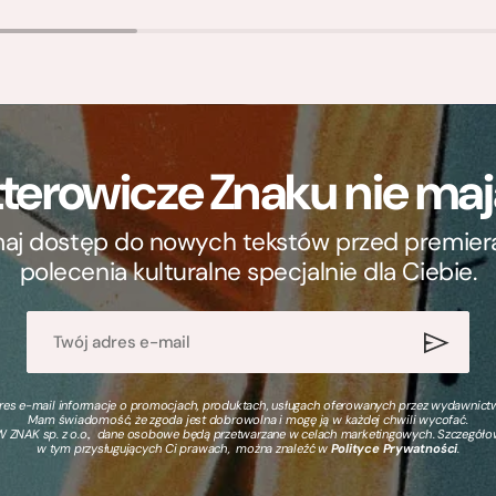
terowicze Znaku nie m
ymaj dostęp do nowych tekstów przed premierą, 
polecenia kulturalne specjalnie dla Ciebie.
s e-mail informacje o promocjach, produktach, usługach oferowanych przez wydawnictwo
Mam świadomość, że zgoda jest dobrowolna i mogę ją w każdej chwili wycofać.
 ZNAK sp. z o.o., dane osobowe będą przetwarzane w celach marketingowych. Szczegół
w tym przysługujących Ci prawach, można znaleźć w
Polityce Prywatności
.