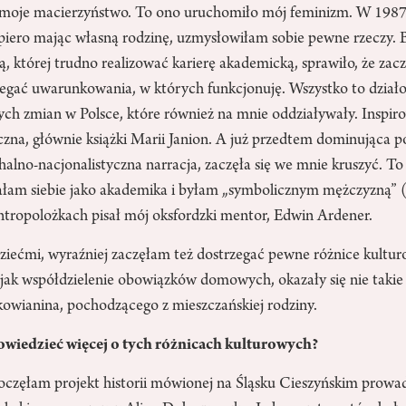
 moje macierzyństwo. To ono uruchomiło mój feminizm. W 1987 
opiero mając własną rodzinę, uzmysłowiłam sobie pewne rzeczy. 
której trudno realizować karierę akademicką, sprawiło, że zacz
zegać uwarunkowania, w których funkcjonuję. Wszystko to działo 
żych zmian w Polsce, które również na mnie oddziaływały. Inspir
yczna, głównie książki Marii Janion. A już przedtem dominująca 
halno-nacjonalistyczna narracja, zaczęła się we mnie kruszyć. To 
ałam siebie jako akademika i byłam „symbolicznym mężczyzną” 
ntropolożkach pisał mój oksfordzki mentor, Edwin Ardener.
ećmi, wyraźniej zaczęłam też dostrzegać pewne różnice kultur
 jak współdzielenie obowiązków domowych, okazały się nie takie
owianina, pochodzącego z mieszczańskiej rodziny.
wiedzieć więcej o tych różnicach kulturowych?
poczęłam projekt historii mówionej na Śląsku Cieszyńskim prow