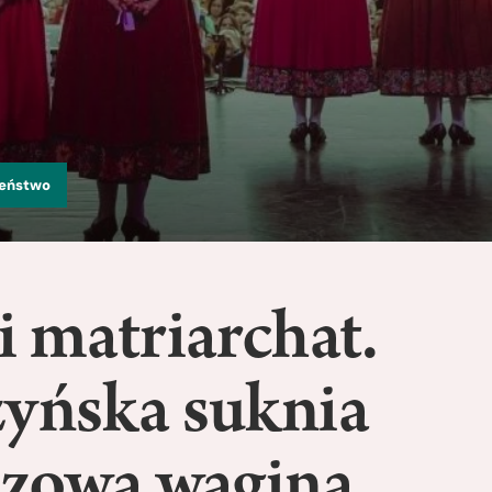
zeństwo
i matriarchat.
zyńska suknia
szowa wagina