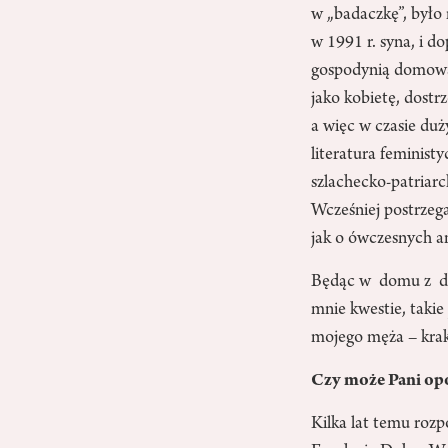
w „badaczkę”, było
w 1991 r. syna, i d
gospodynią domową, 
jako kobietę, dostr
a więc w czasie du
literatura feminist
szlachecko-patriarc
Wcześniej postrzeg
jak o ówczesnych a
Będąc w domu z dzi
mnie kwestie, takie
mojego męża – krak
Czy może Pani opo
Kilka lat temu roz