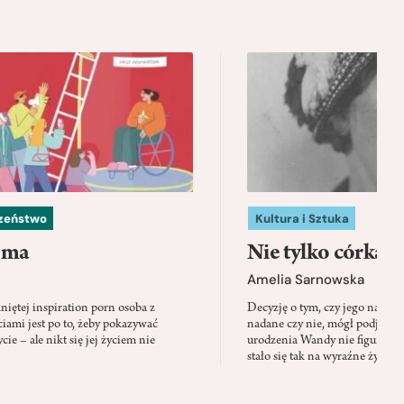
czeństwo
Kultura i Sztuka
 ma
Nie tylko córka
Amelia Sarnowska
niętej inspiration porn osoba z
Decyzję o tym, czy jego nazwis
ami jest po to, żeby pokazywać
nadane czy nie, mógł podjąć tylk
cie – ale nikt się jej życiem nie
urodzenia Wandy nie figuruje 
stało się tak na wyraźne życzen