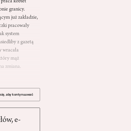
praca kobiet
onie granicy.
ącym już zakładzie,
aczki pracowały
ak system
iedliby z gazetą
y wracała
 który mąż
tna zmiana.
 się, aby kontynuuwać
łów, e-