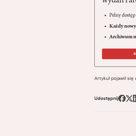
wydań i a
Pełny dostęp
Każdy nowy 
Archiwum n
R
Artykuł pojawił si
Udostępnij