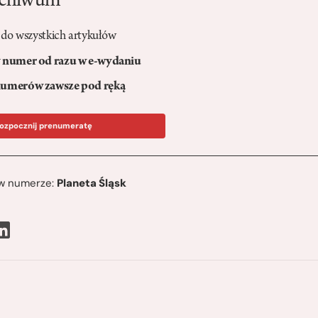
rchiwum
 do wszystkich artykułów
numer od razu w e-wydaniu
umerów zawsze pod ręką
ozpocznij prenumeratę
ę w numerze:
Planeta Śląsk