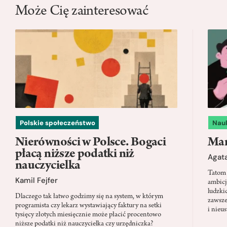
Może Cię zainteresować
Polskie społeczeństwo
Nau
Nierówności w Polsce. Bogaci
Mam
płacą niższe podatki niż
Agata
nauczycielka
Tatom 
Kamil Fejfer
ambicj
ludzki
Dlaczego tak łatwo godzimy się na system, w którym
zawsze
programista czy lekarz wystawiający faktury na setki
i nieu
tysięcy złotych miesięcznie może płacić procentowo
niższe podatki niż nauczycielka czy urzędniczka?