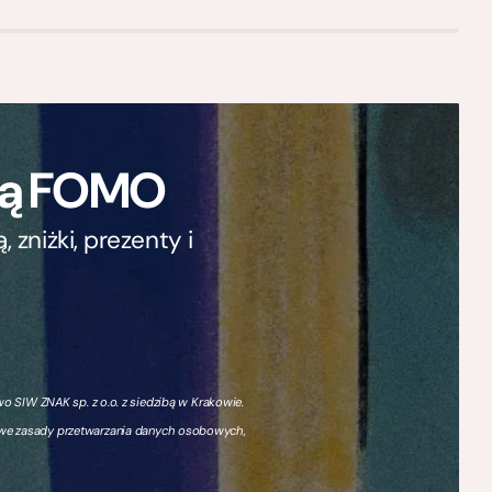
ają FOMO
zniżki, prezenty i
 SIW ZNAK sp. z o.o. z siedzibą w Krakowie.
owe zasady przetwarzania danych osobowych,