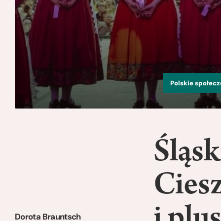
Polskie społec
Śląsk
Cies
i plu
Dorota Brauntsch