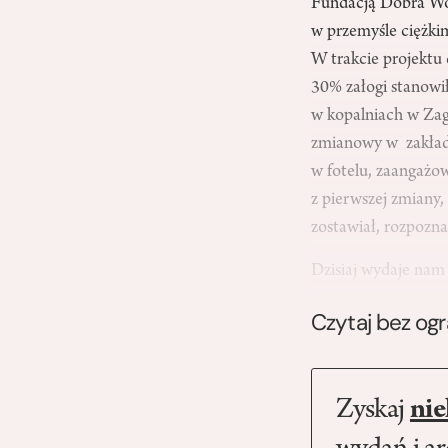
Fundacją Dobra Wol
w przemyśle ciężkim
W trakcie projektu 
30% załogi stanowił
w kopalniach w Zag
zmianowy w zakłada
w fotelu, zaangażo
z pierwszej zmiany
zostawiał, rozpozna
Dzisiaj wydaje nam
Czytaj bez og
Zyskaj
nie