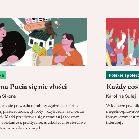
ka
Polskie społe
a Pucia się nie złości
Każdy coś
 Sikora
Karolina Sulej
daje się prawo do odrobiny egoizmu, osobistej
W kulturze przenik
i, przewrotności, głupoty – czyli cech i zachowań
niepełnosprawności
ch. Matki przedstawia się natomiast jako istoty
innym, czym jest ży
 opiekuńcze, praktyczne, nieskończenie cierpliwe
interesuje
stannie myślące o innych