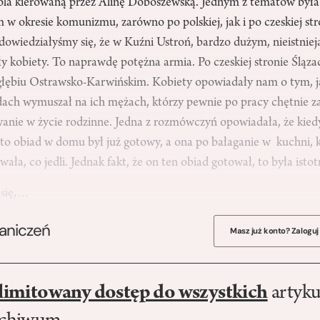
a kierowaną przez Alinę Doboszewską. Jednym z tematów była 
 w okresie komunizmu, zarówno po polskiej, jak i po czeskiej str
dowiedziałyśmy się, że w Kuźni Ustroń, bardzo dużym, nieistniej
y kobiety. To naprawdę potężna armia. Po czeskiej stronie Śląz
łębiu Ostrawsko-Karwińskim. Kobiety opowiadały nam o tym, j
ch wymuszał na ich mężach, którzy pewnie po pracy chętnie zas
wanie w życie rodzinne. Jedna z rozmówczyń opowiadała, że kied
, to obiad w domu był już gotowy, a ona po bałaganie w kuchni,
wała, co jedli. Jednak fakt, że on ten obiad gotował, to była isto
 się,…
raniczeń
Masz już konto? Zaloguj
limitowany dostęp do wszystkich
artyku