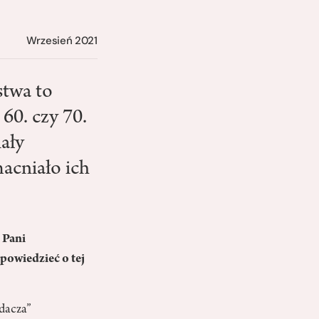
Wrzesień 2021
stwa to
 60. czy 70.
iały
acniało ich
 Pani
powiedzieć o tej
dacza”