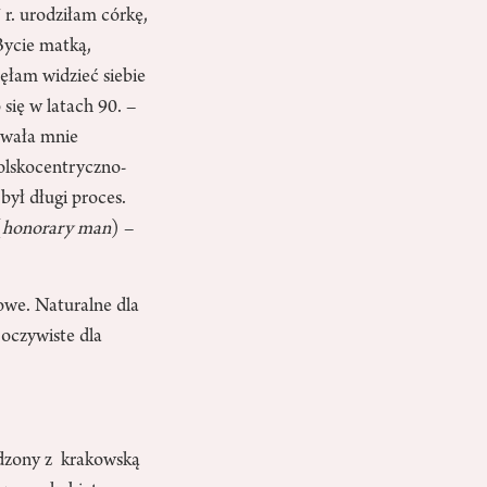
r. urodziłam córkę,
Bycie matką,
ęłam widzieć siebie
się w latach 90. –
owała mnie
polskocentryczno-
był długi proces.
(
honorary man
) –
owe. Naturalne dla
 oczywiste dla
adzony z krakowską