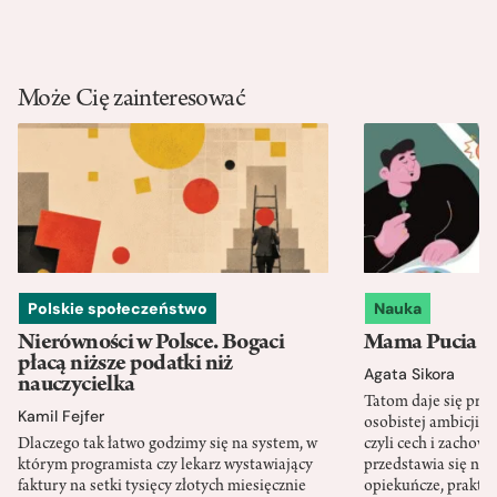
Może Cię zainteresować
Polskie społeczeństwo
Nauka
Nierówności w Polsce. Bogaci
Mama Pucia się
płacą niższe podatki niż
Agata Sikora
nauczycielka
Tatom daje się pra
Kamil Fejfer
osobistej ambicji, 
Dlaczego tak łatwo godzimy się na system, w
czyli cech i zachow
którym programista czy lekarz wystawiający
przedstawia się nat
faktury na setki tysięcy złotych miesięcznie
opiekuńcze, praktyc