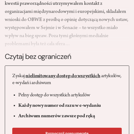
kwestii praworządności utrzymywałem kontakt z
organizacjami międzynarodowymi i europejskimi, składałem
wnioski do OBWE z prośbą o opinię dotyczącą nowych ustaw,
występowałem w Sejmie i w Senacie – to wszystko miało
wpływ na bieg spraw. Poza tymi głośnymi medialnie
problemami była też cała sfera…
Czytaj bez ograniczeń
Zyskaj
nielimitowany dostęp do wszystkich
artykułów,
e-wydań i archiwum
Pełny dostęp do wszystkich artykułów
Każdy nowy numer od razu w e-wydaniu
Archiwum numerów zawsze pod ręką
Rozpocznij prenumeratę