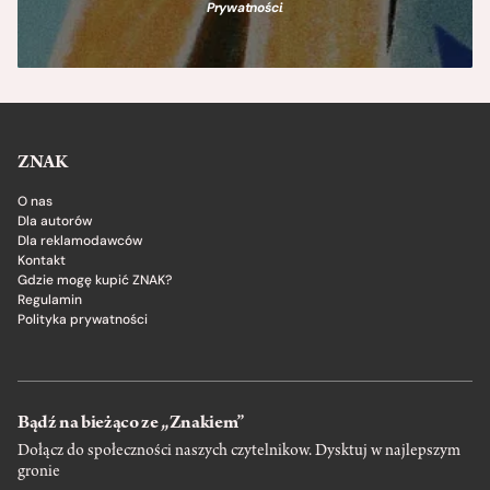
Prywatności
.
ZNAK
O nas
Dla autorów
Dla reklamodawców
Kontakt
Gdzie mogę kupić ZNAK?
Regulamin
Polityka prywatności
Bądź na bieżąco ze „Znakiem”
Dołącz do społeczności naszych czytelnikow. Dysktuj w najlepszym
gronie