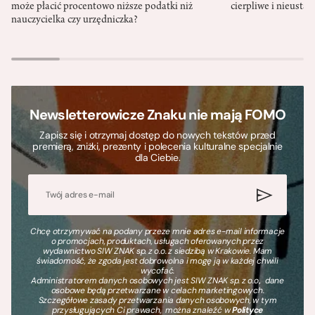
może płacić procentowo niższe podatki niż
cierpliwe i nieusta
nauczycielka czy urzędniczka?
Newsletterowicze Znaku nie mają FOMO
Zapisz się i otrzymaj dostęp do nowych tekstów przed
premierą, zniżki, prezenty i polecenia kulturalne specjalnie
dla Ciebie.
Chcę otrzymywać na podany przeze mnie adres e-mail informacje
o promocjach, produktach, usługach oferowanych przez
wydawnictwo SIW ZNAK sp. z o.o. z siedzibą w Krakowie. Mam
świadomość, że zgoda jest dobrowolna i mogę ją w każdej chwili
wycofać.
Administratorem danych osobowych jest SIW ZNAK sp. z o.o., dane
osobowe będą przetwarzane w celach marketingowych.
Szczegółowe zasady przetwarzania danych osobowych, w tym
przysługujących Ci prawach, można znaleźć w
Polityce