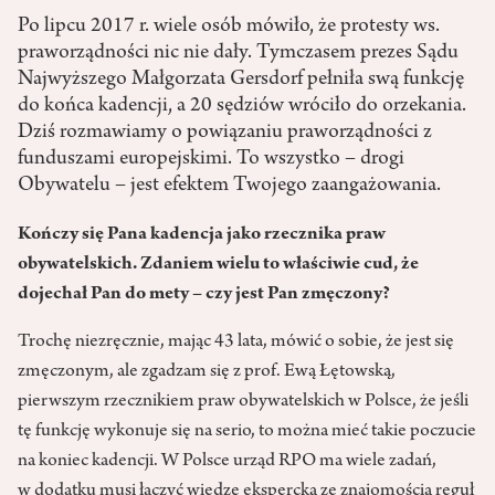
Po lipcu 2017 r. wiele osób mówiło, że protesty ws.
praworządności nic nie dały. Tymczasem prezes Sądu
Najwyższego Małgorzata Gersdorf pełniła swą funkcję
do końca kadencji, a 20 sędziów wróciło do orzekania.
Dziś rozmawiamy o powiązaniu praworządności z
funduszami europejskimi. To wszystko – drogi
Obywatelu – jest efektem Twojego zaangażowania.
Kończy się Pana kadencja jako rzecznika praw
obywatelskich. Zdaniem wielu to właściwie cud, że
dojechał Pan do mety – czy jest Pan zmęczony?
Trochę niezręcznie, mając 43 lata, mówić o sobie, że jest się
zmęczonym, ale zgadzam się z prof. Ewą Łętowską,
pierwszym rzecznikiem praw obywatelskich w Polsce, że jeśli
tę funkcję wykonuje się na serio, to można mieć takie poczucie
na koniec kadencji. W Polsce urząd RPO ma wiele zadań,
w dodatku musi łączyć wiedzę ekspercką ze znajomością reguł