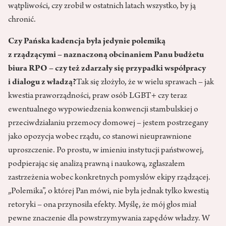
wątpliwości, czy zrobił w ostatnich latach wszystko, by ją
chronić.
Czy Pańska kadencja była jedynie polemiką
z rządzącymi – naznaczoną obcinaniem Panu budżetu
biura RPO – czy też zdarzały się przypadki współpracy
i dialogu z władzą?
Tak się złożyło, że w wielu sprawach – jak
kwestia praworządności, praw osób LGBT+ czy teraz
ewentualnego wypowiedzenia konwencji stambulskiej o
przeciwdziałaniu przemocy domowej – jestem postrzegany
jako opozycja wobec rządu, co stanowi nieuprawnione
uproszczenie. Po prostu, w imieniu instytucji państwowej,
podpierając się analizą prawną i naukową, zgłaszałem
zastrzeżenia wobec konkretnych pomysłów ekipy rządzącej.
„Polemika”, o której Pan mówi, nie była jednak tylko kwestią
retoryki – ona przynosiła efekty. Myślę, że mój głos miał
pewne znaczenie dla powstrzymywania zapędów władzy. W