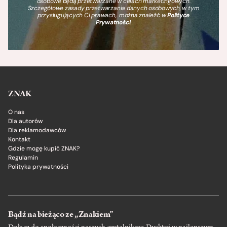
osobowe będą przetwarzane w celach marketingowych.
Szczegółowe zasady przetwarzania danych osobowych, w tym
przysługujących Ci prawach, można znaleźć w
Polityce
Prywatności
.
ZNAK
O nas
Dla autorów
Dla reklamodawców
Kontakt
Gdzie mogę kupić ZNAK?
Regulamin
Polityka prywatności
Bądź na bieżąco ze „Znakiem”