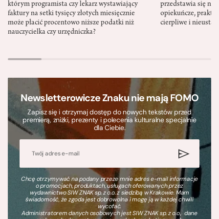
którym programista czy lekarz wystawiający
przedstawia się nat
faktury na setki tysięcy złotych miesięcznie
opiekuńcze, praktyc
może płacić procentowo niższe podatki niż
cierpliwe i nieusta
nauczycielka czy urzędniczka?
Newsletterowicze Znaku nie mają FOMO
Zapisz się i otrzymaj dostęp do nowych tekstów przed
premierą, zniżki, prezenty i polecenia kulturalne specjalnie
dla Ciebie.
Chcę otrzymywać na podany przeze mnie adres e-mail informacje
o promocjach, produktach, usługach oferowanych przez
wydawnictwo SIW ZNAK sp. z o.o. z siedzibą w Krakowie. Mam
świadomość, że zgoda jest dobrowolna i mogę ją w każdej chwili
wycofać.
Administratorem danych osobowych jest SIW ZNAK sp. z o.o., dane