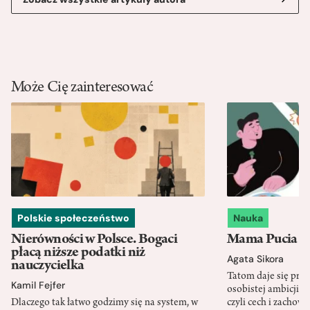
Może Cię zainteresować
Polskie społeczeństwo
Nauka
Nierówności w Polsce. Bogaci
Mama Pucia się
płacą niższe podatki niż
Agata Sikora
nauczycielka
Tatom daje się pra
Kamil Fejfer
osobistej ambicji, 
Dlaczego tak łatwo godzimy się na system, w
czyli cech i zachow