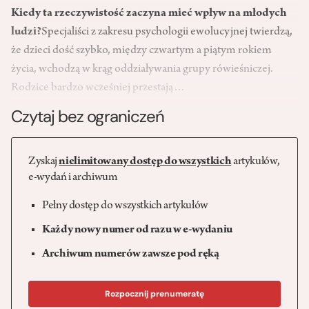
Kiedy ta rzeczywistość zaczyna mieć wpływ na młodych
ludzi?
Specjaliści z zakresu psychologii ewolucyjnej twierdzą,
że dzieci dość szybko, między czwartym a piątym rokiem
życia, wchodzą w krąg oddziaływania grupy rówieśniczej.
Rodzice bardzo wcześniej przestają…
Czytaj bez ograniczeń
Zyskaj
nielimitowany dostęp do wszystkich
artykułów,
e-wydań i archiwum
Pełny dostęp do wszystkich artykułów
Każdy nowy numer od razu w e-wydaniu
Archiwum numerów zawsze pod ręką
Rozpocznij prenumeratę