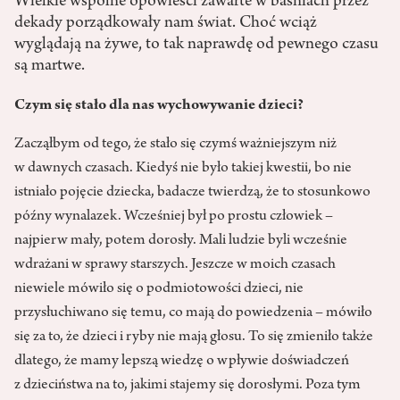
Wielkie wspólne opowieści zawarte w baśniach przez
dekady porządkowały nam świat. Choć wciąż
wyglądają na żywe, to tak naprawdę od pewnego czasu
są martwe.
Czym się stało dla nas wychowywanie dzieci?
Zacząłbym od tego, że stało się czymś ważniejszym niż
w dawnych czasach. Kiedyś nie było takiej kwestii, bo nie
istniało pojęcie dziecka, badacze twierdzą, że to stosunkowo
późny wynalazek. Wcześniej był po prostu człowiek –
najpierw mały, potem dorosły. Mali ludzie byli wcześnie
wdrażani w sprawy starszych. Jeszcze w moich czasach
niewiele mówiło się o podmiotowości dzieci, nie
przysłuchiwano się temu, co mają do powiedzenia – mówiło
się za to, że dzieci i ryby nie mają głosu. To się zmieniło także
dlatego, że mamy lepszą wiedzę o wpływie doświadczeń
z dzieciństwa na to, jakimi stajemy się dorosłymi. Poza tym