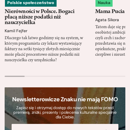
Polskie społeczeństwo
Nauka
Nierówności w Polsce. Bogaci
Mama Pucia się
płacą niższe podatki niż
Agata Sikora
nauczycielka
Tatom daje się pra
Kamil Fejfer
osobistej ambicji, 
Dlaczego tak łatwo godzimy się na system, w
czyli cech i zachow
którym programista czy lekarz wystawiający
przedstawia się nat
faktury na setki tysięcy złotych miesięcznie
opiekuńcze, praktyc
może płacić procentowo niższe podatki niż
cierpliwe i nieusta
nauczycielka czy urzędniczka?
Newsletterowicze Znaku nie mają FOMO
Zapisz się i otrzymaj dostęp do nowych tekstów przed
premierą, zniżki, prezenty i polecenia kulturalne specjalnie
dla Ciebie.