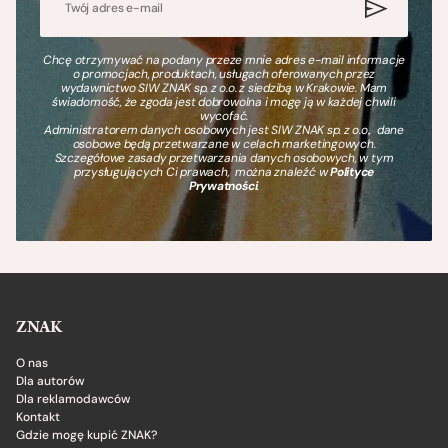
Chcę otrzymywać na podany przeze mnie adres e-mail informacje
o promocjach, produktach, usługach oferowanych przez
wydawnictwo SIW ZNAK sp. z o.o. z siedzibą w Krakowie. Mam
świadomość, że zgoda jest dobrowolna i mogę ją w każdej chwili
wycofać.
Administratorem danych osobowych jest SIW ZNAK sp. z o.o., dane
osobowe będą przetwarzane w celach marketingowych.
Szczegółowe zasady przetwarzania danych osobowych, w tym
przysługujących Ci prawach, można znaleźć w
Polityce
Prywatności
.
ZNAK
O nas
Dla autorów
Dla reklamodawców
Kontakt
Gdzie mogę kupić ZNAK?