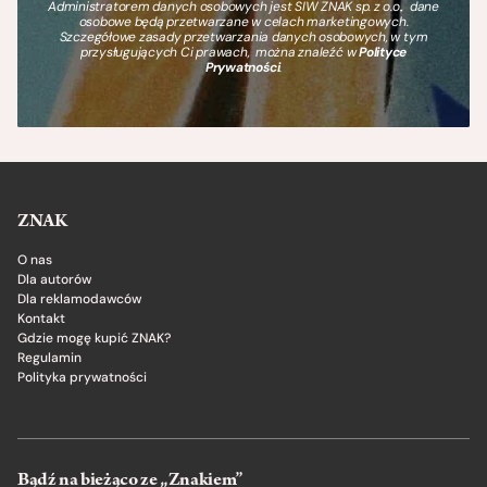
Administratorem danych osobowych jest SIW ZNAK sp. z o.o., dane
osobowe będą przetwarzane w celach marketingowych.
Szczegółowe zasady przetwarzania danych osobowych, w tym
przysługujących Ci prawach, można znaleźć w
Polityce
Prywatności
.
ZNAK
O nas
Dla autorów
Dla reklamodawców
Kontakt
Gdzie mogę kupić ZNAK?
Regulamin
Polityka prywatności
Bądź na bieżąco ze „Znakiem”