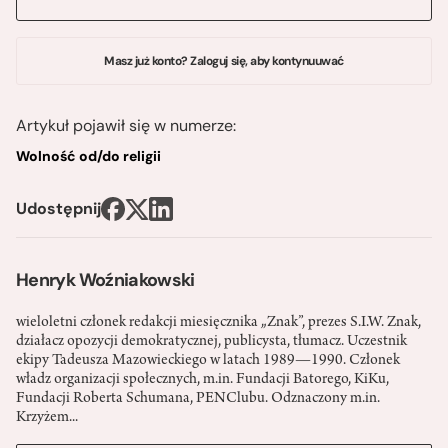
Masz już konto? Zaloguj się, aby kontynuuwać
Artykuł pojawił się w numerze:
Wolność od/do religii
Udostępnij
Henryk Woźniakowski
wieloletni członek redakcji miesięcznika „Znak”, prezes S.I.W. Znak,
działacz opozycji demokratycznej, publicysta, tłumacz. Uczestnik
ekipy Tadeusza Mazowieckiego w latach 1989—­1990. Członek
władz organizacji społecznych, m.in. Fundacji Batorego, KiK­u,
Fundacji Roberta Schumana, PEN­Clubu. Odznaczony m.in.
Krzyżem...