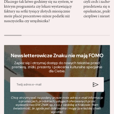
Dlaczego tak łatwo godzimy się na system, w
czyli cech i zachow
którym programista czy lekarz wystawiający
przedstawia się nat
faktury na setki tysięcy złotych miesięcznie
opiekuńcze, praktyc
może płacić procentowo niższe podatki niż
cierpliwe i nieusta
nauczycielka czy urzędniczka?
Newsletterowicze Znaku nie mają FOMO
Zapisz się i otrzymaj dostęp do nowych tekstów przed
premierą, zniżki, prezenty i polecenia kulturalne specjalnie
dla Ciebie.
Chcę otrzymywać na podany przeze mnie adres e-mail informacje
o promocjach, produktach, usługach oferowanych przez
wydawnictwo SIW ZNAK sp. z o.o. z siedzibą w Krakowie. Mam
świadomość, że zgoda jest dobrowolna i mogę ją w każdej chwili
wycofać.