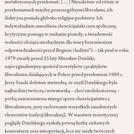
metafizycznych przekonań. (…) Niezależnie od różnic w
przekonaniach między poszczególnymi liberałami, ich
doktryna posiada głęboko religijne podstawy. Ich
indywidualizm umożliwia chrześcijański czyn społeczny,
krytycyzm pomaga w szukaniu prawdy, a świadomość
wolności obciąża niezbędnym dla wiary brzemieniem
odpowiedzialności przed Bogiem i ludźmi”1 – tak pisał w roku
1979 zmarły przed 25 laty Mirosław Dzielski,
najoryginalniejszy spośród teoretyków i praktyków
liberalizmu działających w Polsce przed przełomem 1989 r.
Jerzy Szacki dobitnie stwierdza, że myśl Dzielskiego była
najbardziej twórczą i nowatorską – choć niedokończoną –
próbą unieważnienia starego sporu chrześcijaństwa z
liberalizmem, przy zachowaniu wszystkich zasadniczych
elementów tradycji liberalnej2. W warstwie teoretycznej
poglądy Dzielskiego zyskały pewną liczbę ciekawych
komentarzy oraz interpretacji, lecz nie miały twórczych