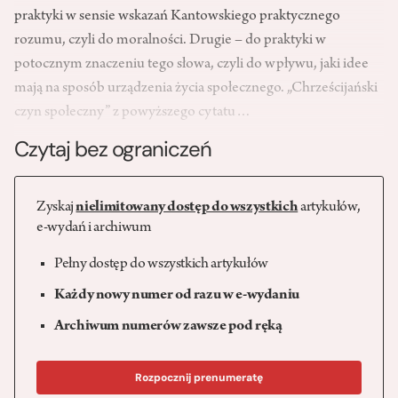
praktyki w sensie wskazań Kantowskiego praktycznego
rozumu, czyli do moralności. Drugie – do praktyki w
potocznym znaczeniu tego słowa, czyli do wpływu, jaki idee
mają na sposób urządzenia życia społecznego. „Chrześcijański
czyn społeczny” z powyższego cytatu…
Czytaj bez ograniczeń
Zyskaj
nielimitowany dostęp do wszystkich
artykułów,
e-wydań i archiwum
Pełny dostęp do wszystkich artykułów
Każdy nowy numer od razu w e-wydaniu
Archiwum numerów zawsze pod ręką
Rozpocznij prenumeratę