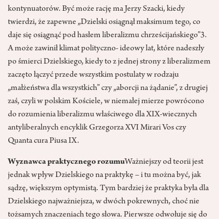
kontynuatorów. Być może rację ma Jerzy Szacki, kiedy
twierdzi, że zapewne „Dzielski osiągnął maksimum tego, co
daje się osiągnąć pod hasłem liberalizmu chrześcijańskiego”3.
A może zawinił klimat polityczno- ideowy lat, które nadeszły
po śmierci Dzielskiego, kiedy to z jednej strony z liberalizmem
zaczęto łączyć przede wszystkim postulaty w rodzaju
„małżeństwa dla wszystkich” czy „aborcji na żądanie”, z drugiej
zaś, czyli w polskim Kościele, w niemałej mierze powrócono
do rozumienia liberalizmu właściwego dla XIX-wiecznych
antyliberalnych encyklik Grzegorza XVI Mirari Vos czy
Quanta cura Piusa IX.
Wyznawca praktycznego rozumu
Ważniejszy od teorii jest
jednak wpływ Dzielskiego na praktykę – i tu można być, jak
sądzę, większym optymistą. Tym bardziej że praktyka była dla
Dzielskiego najważniejsza, w dwóch pokrewnych, choć nie
tożsamych znaczeniach tego słowa. Pierwsze odwołuje się do