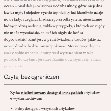
ocean – pisał dalej – właściwa siedziba ułudy, gdzie niejedna
ławica mgły i niejeden rychło topniejący lód kłamliwie udaje
nowe lądy, a żeglarza błądzącego za odkryciem, nieustannie
łudząc próżną nadzieją, wikła w przygody, z których on nigdy
nie może wycofać się, ani też ich nigdy do końca
doprowadzić”. Kant jest w pełni świadomy trudów, jakie na
nowej drodze będzie musiał pokonać. Mocno więc daje tu
znać o sobie wahanie, opór przed wyruszeniem w taką
podróż. Bo czytamy jeszcze: „Zanim odważymy się jednak
puścić na to…
Czytaj bez ograniczeń
Zyskaj
nielimitowany dostęp do wszystkich
artykułów,
e-wydań i archiwum
Pełny dostęp do wszystkich artykułów