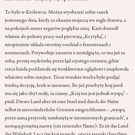
To było w Królewcu. Można wyobrazić sobie ranek
jesiennego dnia, kiedy za oknami majaczą we mgle drzewa, a
na pokojach szmer zegarów pogłębia ciszę. Kant doszedł
właśnie do połowy pracy nad pierwszą „Krytyką”, i
niespiesznie układa zwrotny rozdział o fenomenach i
noumenach. Przywołuje zarazem z nostalgią to, co ma już za
sobą: prostą wędrówkę przez ląd czystego rozumu, gdzie
rzecz każda poddawała się troskliwemu oglądowi i znajdowała
właściwe sobie miejsce. Teraz wszakże trzeba było podjąć
trudną decyzję, krok w nieznane. Bo już przebyty kraj jawił
mu się jako zbyt mały, za ciasny. „Kraj ten jest jednak wyspą” –
pisał. Dieses Land aber ist eine Insel und durch die Natur
selbst in unveränderliche Grenzen eingeschlossen – „wyspą
przez samą przyrodę zamkniętą w niezmiennych granicach”, a
noszącą ponętną nazwę (ein reizender Name): Es ist das Land
der Wahrheit. Lecz ów kraj prawdy „otacza szeroki i burzliwy