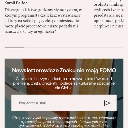
Kamil Fejfer
osobistej ambicji, 
Dlaczego tak łatwo godzimy się na system, w
czyli cech i zachow
którym programista czy lekarz wystawiający
przedstawia się nat
faktury na setki tysięcy złotych miesięcznie
opiekuńcze, praktyc
może płacić procentowo niższe podatki niż
cierpliwe i nieusta
nauczycielka czy urzędniczka?
Newsletterowicze Znaku nie mają FOMO
Zapisz się i otrzymaj dostęp do nowych tekstów przed
premierą, zniżki, prezenty i polecenia kulturalne specjalnie
dla Ciebie.
Chcę otrzymywać na podany przeze mnie adres e-mail informacje
o promocjach, produktach, usługach oferowanych przez
wydawnictwo SIW ZNAK sp. z o.o. z siedzibą w Krakowie. Mam