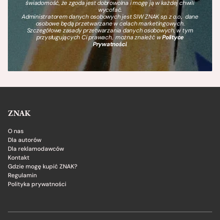
świadomość, że zgoda jest dobrowolna i mogę ją w każdej chwili
wycofać.
Administratorem danych osobowych jest SIW ZNAK sp. z o.o., dane
osobowe będą przetwarzane w celach marketingowych.
Szczegółowe zasady przetwarzania danych osobowych, w tym
przysługujących Ci prawach, można znaleźć w
Polityce
Prywatności
.
ZNAK
O nas
Dla autorów
Dla reklamodawców
Kontakt
Gdzie mogę kupić ZNAK?
Regulamin
Polityka prywatności