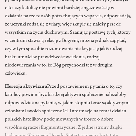
pytani podczas konferencji, debat, w rozmowach prywatnych
o to, czy katolicy nie powinni bardziej angażować się w
działania na rzecz osób potrzebujących wsparcia, odpowiadają,
że uczynki rodzą się z wiary, więc skupić się należy przede
wszystkim na życiu duchowym. Szanując postawę tych, którzy
w centrum stawiają relację z Bogiem, można jednak zapytać,
czy w tym sposobie rozumowania nie kryje się jakiś rodzaj
braku ufności w prawdziwość wcielenia, rodzaj
niedowierzania w to, że Bóg przychodzi też w drugim
człowieku.
Herezja aktywizmu
Przed postawieniem pytania o to, czy
katolicy powinni być bardziej aktywni społecznie należałoby
odpowiedzieć na pytanie, w jakim stopniu teraz są aktywnymi
członkami swoich społeczności. Informacje na temat działań
polskich katolików podejmowanych w trosce o dobro
wspólne są raczej fragmentaryczne. Z jednej strony dzięki