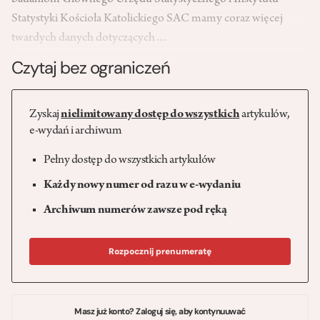
badaniom Głównego Urzędu Statystycznego i Instytutu
Statystyki Kościoła Katolickiego SAC mamy coraz więcej
twardych danych dotyczących…
Czytaj bez ograniczeń
Zyskaj
nielimitowany dostęp do wszystkich
artykułów,
e-wydań i archiwum
Pełny dostęp do wszystkich artykułów
Każdy nowy numer od razu w e-wydaniu
Archiwum numerów zawsze pod ręką
Rozpocznij prenumeratę
Masz już konto? Zaloguj się, aby kontynuuwać