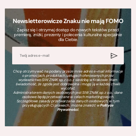
Newsletterowicze Znaku nie mają FOMO
Zapisz się i otrzymaj dostęp do nowych tekstów przed
premierą, zniżki, prezenty i polecenia kulturalne specjalnie
dla Ciebie.
Chcę otrzymywać na podany przeze mnie adres e-mail informacje
o promocjach, produktach, usługach oferowanych przez
wydawnictwo SIW ZNAK sp. z o.o. z siedzibą w Krakowie. Mam
świadomość, że zgoda jest dobrowolna i mogę ją w każdej chwili
wycofać.
Administratorem danych osobowych jest SIW ZNAK sp. z o.o., dane
osobowe będą przetwarzane w celach marketingowych.
Szczegółowe zasady przetwarzania danych osobowych, w tym
przysługujących Ci prawach, można znaleźć w
Polityce
Prywatności
.