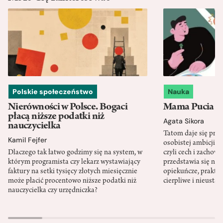
Polskie społeczeństwo
Nauka
Nierówności w Polsce. Bogaci
Mama Pucia się
płacą niższe podatki niż
Agata Sikora
nauczycielka
Tatom daje się pra
Kamil Fejfer
osobistej ambicji, 
Dlaczego tak łatwo godzimy się na system, w
czyli cech i zachow
którym programista czy lekarz wystawiający
przedstawia się nat
faktury na setki tysięcy złotych miesięcznie
opiekuńcze, praktyc
może płacić procentowo niższe podatki niż
cierpliwe i nieusta
nauczycielka czy urzędniczka?