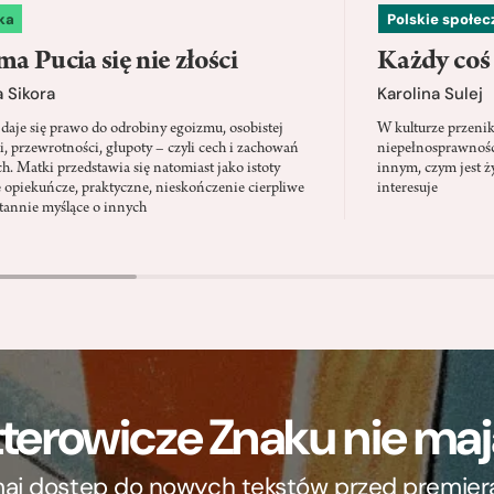
ka
Polskie społe
a Pucia się nie złości
Każdy coś
 Sikora
Karolina Sulej
daje się prawo do odrobiny egoizmu, osobistej
W kulturze przenik
i, przewrotności, głupoty – czyli cech i zachowań
niepełnosprawności
ch. Matki przedstawia się natomiast jako istoty
innym, czym jest ży
 opiekuńcze, praktyczne, nieskończenie cierpliwe
interesuje
stannie myślące o innych
terowicze Znaku nie m
ymaj dostęp do nowych tekstów przed premierą, 