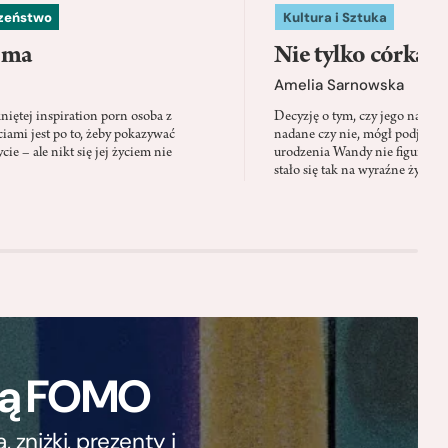
czeństwo
Kultura i Sztuka
 ma
Nie tylko córka
Amelia Sarnowska
niętej inspiration porn osoba z
Decyzję o tym, czy jego nazwis
ami jest po to, żeby pokazywać
nadane czy nie, mógł podjąć tylk
cie – ale nikt się jej życiem nie
urodzenia Wandy nie figuruje 
stało się tak na wyraźne życzen
ają FOMO
zniżki, prezenty i