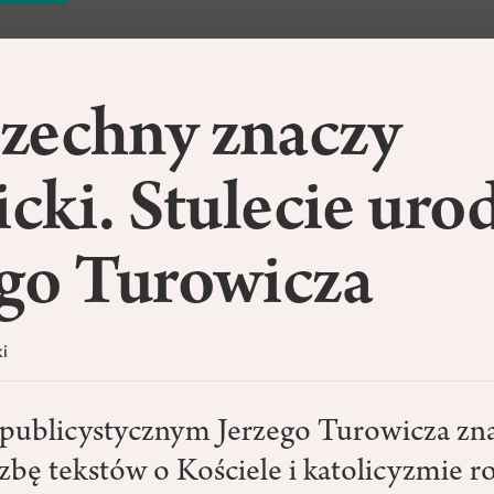
zechny znaczy
icki. Stulecie uro
ego Turowicza
i
publicystycznym Jerzego Turowicza zn
zbę tekstów o Kościele i katolicyzmie