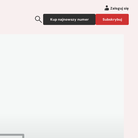
Zaloguj się
Kup najnowszy numer
Subskrybuj