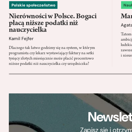
Polskie społeczeństwo
Nau
Nierówności w Polsce. Bogaci
Mam
płacą niższe podatki niż
Agata
nauczycielka
Tatom 
Kamil Fejfer
ambicj
ludzki
Dlaczego tak łatwo godzimy się na system, w którym
zawsze
programista czy lekarz wystawiający faktury na setki
i nieu
tysięcy złotych miesięcznie może płacić procentowo
niższe podatki niż nauczycielka czy urzędniczka?
Newslet
Zapisz się i otrz