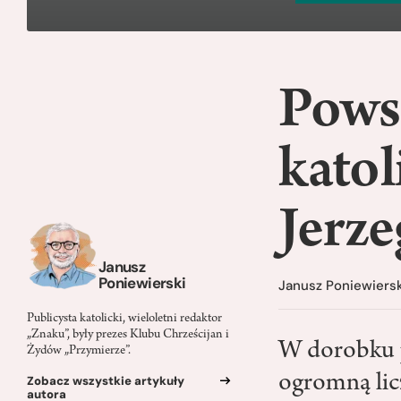
Pows
katol
Jerz
Janusz
Poniewierski
Janusz Poniewiersk
Publicysta katolicki, wieloletni redaktor
„Znaku”, były prezes Klubu Chrześcijan i
W dorobku 
Żydów „Przymierze”.
ogromną lic
Zobacz wszystkie artykuły
autora