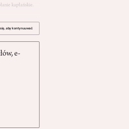
łanie kapłańskie.
 się, aby kontynuuwać
łów, e-