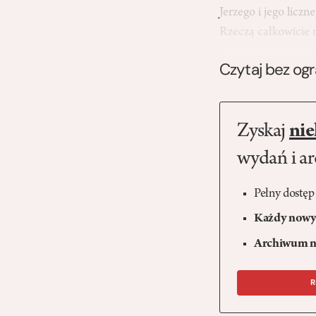
Jerzego i jego licz
Rzeczą całkowicie 
Czytaj bez og
Zyskaj
nie
wydań i a
Pełny dostęp
Każdy nowy 
Archiwum n
R