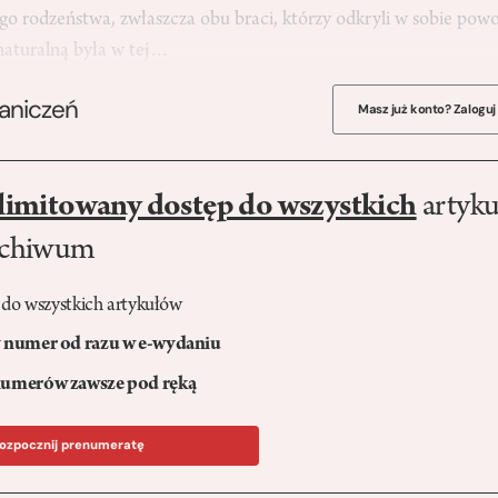
nego rodzeństwa, zwłaszcza obu braci, którzy odkryli w sobie powo
naturalną była w tej…
raniczeń
Masz już konto? Zaloguj
limitowany dostęp do wszystkich
artyku
rchiwum
 do wszystkich artykułów
numer od razu w e-wydaniu
umerów zawsze pod ręką
ozpocznij prenumeratę