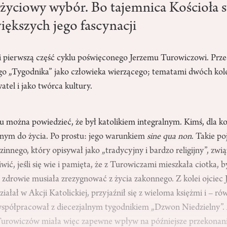
i życiowy wybór. Bo tajemnica Kościoła 
iększych jego fascynacji
i pierwszą część cyklu poświęconego Jerzemu Turowiczowi. Prz
go „Tygodnika” jako człowieka wierzącego; tematami dwóch kole
tel i jako twórca kultury.
 można powiedzieć, że był katolikiem integralnym. Kimś, dla ko
nym do życia. Po prostu: jego warunkiem
sine qua non
. Takie p
innego, który opisywał jako „tradycyjny i bardzo religijny”, zwi
wić, jeśli się wie i pamięta, że z Turowiczami mieszkała ciotka, b
 zdrowie musiała zrezygnować z życia zakonnego. Z kolei ojciec J
ałał w Akcji Katolickiej, przyjaźnił się z wieloma księżmi i – ró
e współpracował z diecezjalnym tygodnikiem „Dzwon Niedzielny”
urowiczów miała więc zapewne wpływ na późniejsze przekonani