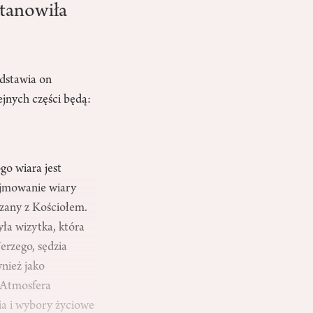
stanowiła
edstawia on
jnych części będą:
go wiara jest
ojmowanie wiary
ązany z Kościołem.
yła wizytka, która
erzego, sędzia
wnież jako
. Atmosfera
a i wybory życiowe