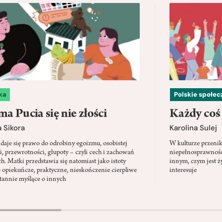
ka
Polskie społe
a Pucia się nie złości
Każdy coś
 Sikora
Karolina Sulej
daje się prawo do odrobiny egoizmu, osobistej
W kulturze przenik
i, przewrotności, głupoty – czyli cech i zachowań
niepełnosprawności
ch. Matki przedstawia się natomiast jako istoty
innym, czym jest ży
 opiekuńcze, praktyczne, nieskończenie cierpliwe
interesuje
stannie myślące o innych