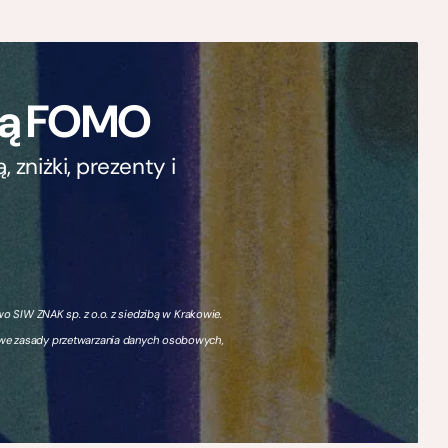
ają FOMO
zniżki, prezenty i
 SIW ZNAK sp. z o.o. z siedzibą w Krakowie.
owe zasady przetwarzania danych osobowych,