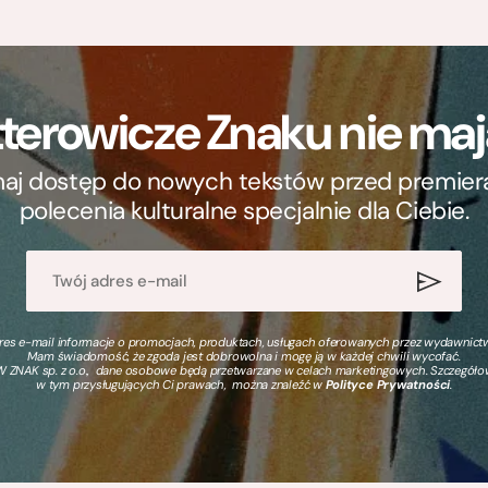
terowicze Znaku nie m
ymaj dostęp do nowych tekstów przed premierą, 
polecenia kulturalne specjalnie dla Ciebie.
s e-mail informacje o promocjach, produktach, usługach oferowanych przez wydawnictwo
Mam świadomość, że zgoda jest dobrowolna i mogę ją w każdej chwili wycofać.
 ZNAK sp. z o.o., dane osobowe będą przetwarzane w celach marketingowych. Szczegół
w tym przysługujących Ci prawach, można znaleźć w
Polityce Prywatności
.