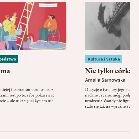
czeństwo
Kultura i Sztuka
 ma
Nie tylko córka
Amelia Sarnowska
niętej inspiration porn osoba z
Decyzję o tym, czy jego nazwis
ami jest po to, żeby pokazywać
nadane czy nie, mógł podjąć tylk
cie – ale nikt się jej życiem nie
urodzenia Wandy nie figuruje 
stało się tak na wyraźne życzen