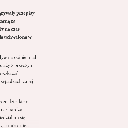
ązywały przepisy
arną za
y na czas
ała uchwalona w
ływ na opinie miał
ciąży z przyczyn
u wskazań
zypadkach za jej
cze dzieckiem.
 nas bardzo
edziałam się
y, a mój ojciec