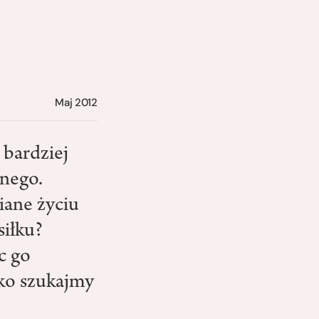
Maj 2012
bardziej
wnego.
iane życiu
siłku?
c go
ko szukajmy