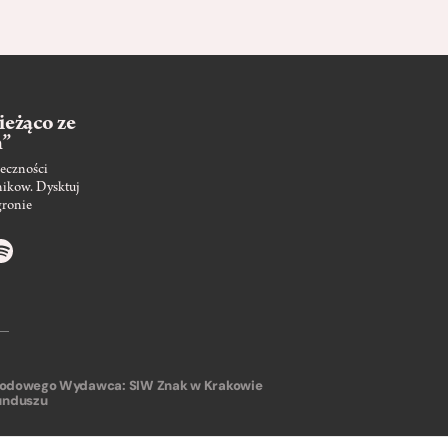
ieżąco ze
m”
eczności
nikow. Dysktuj
gronie
arodowego
Wydawca: SIW Znak w Krakowie
unduszu