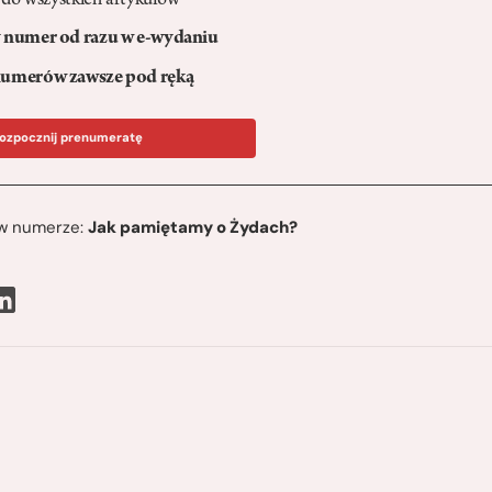
 do wszystkich artykułów
numer od razu w e-wydaniu
umerów zawsze pod ręką
ozpocznij prenumeratę
ę w numerze:
Jak pamiętamy o Żydach?