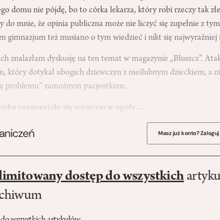
ego domu nie pójdę, bo to córka lekarza, który robi rzeczy tak zł
y do mnie, że opinia publiczna może nie liczyć się zupełnie z tym
 gimnazjum też musiano o tym wiedzieć i nikt się najwyraźniej n
ach znalazłam dyskusję na ten temat w magazynie „Bluszcz”. A
, który dotykał ubogich dziewczyn z nieślubnym dzieckiem, a ni
ię problemu” zamożnym pacjentkom.
wisku rozmawiało się wówczas w ogóle…
raniczeń
Masz już konto? Zaloguj
limitowany dostęp do wszystkich
artyku
rchiwum