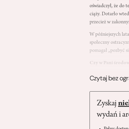
oświadczył, że do t
ciąży. Dotarło wted
przecież w zakonnym
W późniejszych lat
społeczny ostracyzm
pomagał „pozbyć s
Czy w Pani środo
Czytaj bez og
Zyskaj
nie
wydań i a