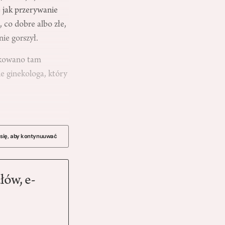
e jak przerywanie
, co dobre albo złe,
ie gorszył.
takowano tam
e ginekologa, który
 się, aby kontynuuwać
łów, e-