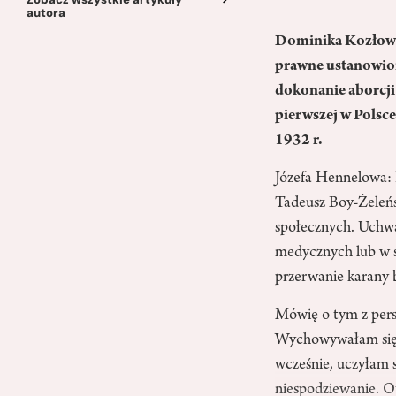
autora
Dominika Kozłowsk
prawne ustanowion
dokonanie aborcji
pierwszej w Polsc
1932 r.
Józefa Hennelowa: 
Tadeusz Boy-Żeleńs
społecznych. Uchwa
medycznych lub w s
przerwanie karany b
Mówię o tym z pers
Wychowywałam się w
wcześnie, uczyłam 
niespodziewanie. Ot