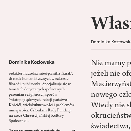
Włas
Dominika Kozłowsk
Dominika Kozłowska
Nie mamy p
jeżeli nie o
redaktor naczelna miesięcznika „Znak”,
dr nauk humanistycznych w zakresie
Macierzyńst
filozofii, publicystka. Specjalizuje się w
tematach dotyczących społecznych
nowego czło
przemian religijności, sporów
światopoglądowych, relacji państwo-­
Wtedy nie s
Kościół, wielokulturowości i problemów
mniejszości. Członkini Rady Fundacji
okrucieństw
na rzecz Chrześcijańskiej Kultury
Społecznej...
świadectwa
Zobacz wszystkie artykuły