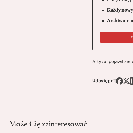
Pełny dostęp
Każdy nowy 
Archiwum n
R
Artykuł pojawił si
Udostępnij
Może Cię zainteresować