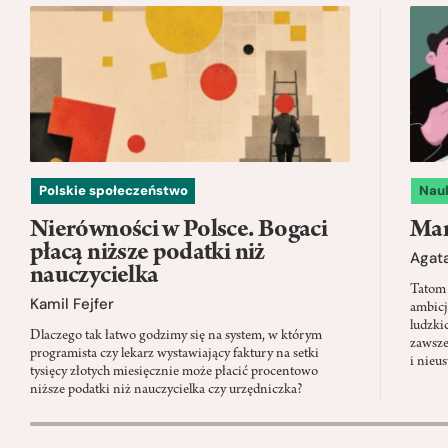
Polskie społeczeństwo
Nau
Nierówności w Polsce. Bogaci
Mam
płacą niższe podatki niż
Agata
nauczycielka
Tatom 
Kamil Fejfer
ambicj
ludzki
Dlaczego tak łatwo godzimy się na system, w którym
zawsze
programista czy lekarz wystawiający faktury na setki
i nieu
tysięcy złotych miesięcznie może płacić procentowo
niższe podatki niż nauczycielka czy urzędniczka?