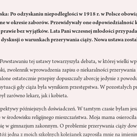
a: Po odzyskaniu niepodległości w 1918 r. w Polsce obowi
e w okresie zaborów. Przewidywały one odpowiedzialność k
 prawie bez wyjątków. Lata Pani wczesnej młodości przypadał
e dyskusji o warunkach przerywania ciąży. Nowa ustawa zost
Powstawaniu tej ustawy towarzyszyła debata, w której wielki wp
ki, zwolennik wprowadzenia zapisu o niekaralności przerywania 
lone ostatecznie przepisy dopuszczały aborcję jedynie z powod
ytuacji gdy ciąża była wynikiem przestępstwa. W pozostałych pr
ył zarówno lekarz, jak i kobieta.
pektywy późniejszych doświadczeń. W tamtym czasie byłam jesz
 środowisku religijnego mieszczaństwa. Moja mama osierociła
się w gimnazjum zakonnym. O problemie przerywania ciąży dowi
óż jedna z moich szkolnych koleżanek zaprosiła mnie na imienin