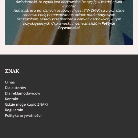
świadomość, że zgoda jest dobrowolna i mogę ją w każdej chwili
wycofać.
Administratorem danych osobowych jest SIW ZNAK sp. z o.o., dane
osobowe będą przetwarzane w celach marketingowych.
Szczegółowe zasady przetwarzania danych osobowych, w tym
przysługujących Ci prawach, można znaleźć w
Polityce
Prywatności
.
ZNAK
O nas
Dla autorów
Dla reklamodawców
Kontakt
Gdzie mogę kupić ZNAK?
Regulamin
Polityka prywatności