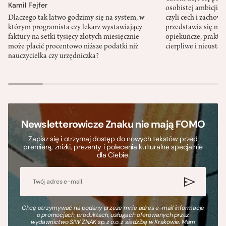
Kamil Fejfer
osobistej ambicji, 
Dlaczego tak łatwo godzimy się na system, w
czyli cech i zachow
którym programista czy lekarz wystawiający
przedstawia się nat
faktury na setki tysięcy złotych miesięcznie
opiekuńcze, praktyc
może płacić procentowo niższe podatki niż
cierpliwe i nieusta
nauczycielka czy urzędniczka?
Newsletterowicze Znaku nie mają FOMO
Zapisz się i otrzymaj dostęp do nowych tekstów przed
premierą, zniżki, prezenty i polecenia kulturalne specjalnie
dla Ciebie.
Chcę otrzymywać na podany przeze mnie adres e-mail informacje
o promocjach, produktach, usługach oferowanych przez
wydawnictwo SIW ZNAK sp. z o.o. z siedzibą w Krakowie. Mam