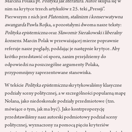
Marcina Polaka pt.
Polityka jak literatura
. Autor skupia się w
nim na krytyce trzech artykułów z 25. teki „Pressji”.
Pierwszym z nich jest
Platonizm, stalinizm i konserwatywna
awangarda
Pawła Rojka, a pozostałymi dwoma nasze teksty:
Polityka epistemiczna
oraz
Sławomir Sierakowski i liberalny
konsens
. Marcin Polak w przeważającej mierze poprawnie
referuje nasze poglądy, poddając je następnie krytyce. Aby
krótko przedstawić oś sporu, zanim przejdziemy do
odpowiedzi na poszczególne argumenty Polaka,
przypomnijmy zaprezentowane stanowiska.
W tekście
Polityka epistemiczna
skrytykowaliśmy klasyczne
podziały sceny politycznej, a w szczególności popularną mapę
Nolana, jako niedoskonałe podziały przedmiotowe (tzn.
mówiące o tym, jak ma być). Jako kontrpropozycję
przedstawiliśmy nasz autorski podmiotowy podział sceny
politycznej, wyznaczony za pomocą pięciu kryteriów