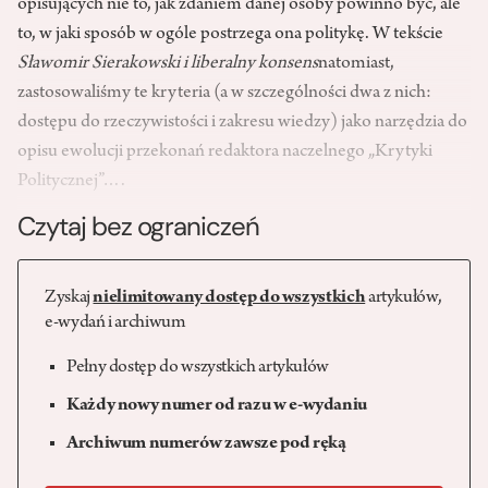
opisujących nie to, jak zdaniem danej osoby powinno być, ale
to, w jaki sposób w ogóle postrzega ona politykę. W tekście
Sławomir Sierakowski i liberalny konsens
natomiast,
zastosowaliśmy te kryteria (a w szczególności dwa z nich:
dostępu do rzeczywistości i zakresu wiedzy) jako narzędzia do
opisu ewolucji przekonań redaktora naczelnego „Krytyki
Politycznej”….
Czytaj bez ograniczeń
Zyskaj
nielimitowany dostęp do wszystkich
artykułów,
e-wydań i archiwum
Pełny dostęp do wszystkich artykułów
Każdy nowy numer od razu w e-wydaniu
Archiwum numerów zawsze pod ręką