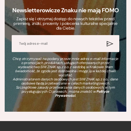
Newsletterowicze Znaku nie mają FOMO
Zapisz się i otrzymaj dostęp do nowych tekstów przed
premierą, zniżki, prezenty i polecenia kulturalne specjalnie
dla Ciebie.
Chcę otrzymywać na podany przeze mnie adres e-mail informacje
o promocjach, produktach, usługach oferowanych przez
wydawnictwo SIW ZNAK sp. z o.o. z siedzibą w Krakowie. Mam
świadomość, że zgoda jest dobrowolna i mogę ją w każdej chwili
wycofać.
Administratorem danych osobowych jest SIW ZNAK sp. z o.o., dane
osobowe będą przetwarzane w celach marketingowych.
Szczegółowe zasady przetwarzania danych osobowych, w tym
przysługujących Ci prawach, można znaleźć w
Polityce
Prywatności
.