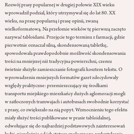
Rozwój prasy popularnej w drugiej połowie XIX wieku
wprowadził podział, który utrzymywał się do lat 80. XX
wieku, na prasę popularną i prasę opinii, zwaną
wielkoformatową. Na przełomie wieków tę pierwszą zaczęto
nazywać tabloidami. Przejęcie tego terminu z farmacji, gdzie
pierwotnie oznaczał silną, skondensowaną tabletkę,
spowodowała prawdopodobnie możliwość skondensowania
treści na mniejszej niż tradycyjna powierzchni, czemu
świetnie służyło zamieszczanie fotografii kosztem tekstu. O
wprowadzeniu mniejszych formatów gazet zdecydowały
względy praktyczne: przemieszczający się środkami
transportu miejskiego mieszkańcy dużych aglomeracji mogli
w zatłoczonych tramwajach i autobusach swobodnie korzystać
z prasy, co zwiększało na nią popyt. Wzmocnieniu tego efektu
miały służyć treści publikowane w prasie tabloidalnej,
odwołujące się do najbardziej podstawowych zainteresowań