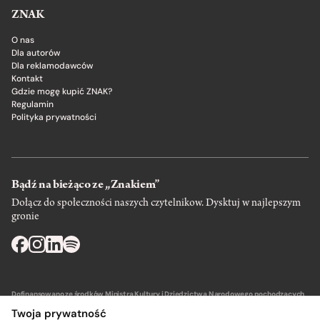
ZNAK
O nas
Dla autorów
Dla reklamodawców
Kontakt
Gdzie mogę kupić ZNAK?
Regulamin
Polityka prywatności
Bądź na bieżąco ze „Znakiem”
Dołącz do społeczności naszych czytelnikow. Dysktuj w najlepszym
gronie
Dofinansowano ze środków Ministra Kultury i Dziedzictwa Narodowego pochodzących
z Funduszu Promocji Kultury – państwowego funduszu celowego.
Twoja prywatność