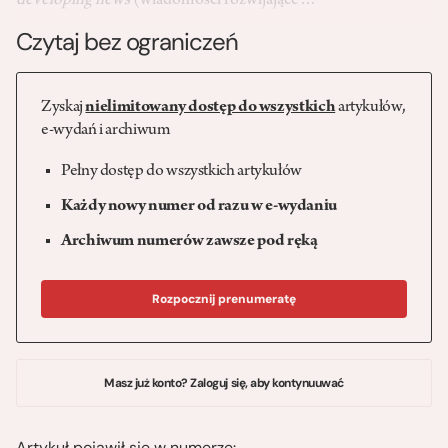
developing news
(wiadomości rozwijające…
Czytaj bez ograniczeń
Zyskaj
nielimitowany dostęp do wszystkich
artykułów,
e-wydań i archiwum
Pełny dostęp do wszystkich artykułów
Każdy nowy numer od razu w e-wydaniu
Archiwum numerów zawsze pod ręką
Rozpocznij prenumeratę
Masz już konto? Zaloguj się, aby kontynuuwać
Artykuł pojawił się w numerze: