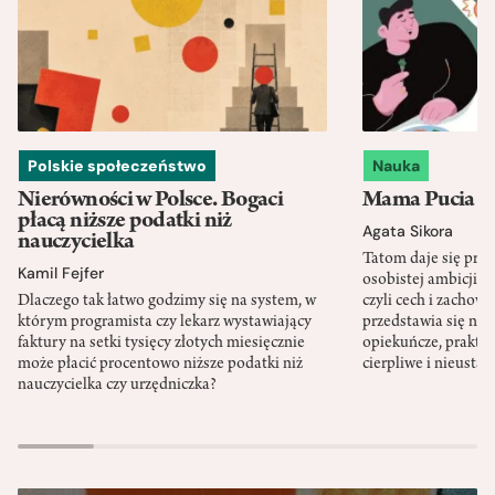
Polskie społeczeństwo
Nauka
Nierówności w Polsce. Bogaci
Mama Pucia się
płacą niższe podatki niż
Agata Sikora
nauczycielka
Tatom daje się pra
Kamil Fejfer
osobistej ambicji, 
Dlaczego tak łatwo godzimy się na system, w
czyli cech i zachow
którym programista czy lekarz wystawiający
przedstawia się nat
faktury na setki tysięcy złotych miesięcznie
opiekuńcze, praktyc
może płacić procentowo niższe podatki niż
cierpliwe i nieusta
nauczycielka czy urzędniczka?