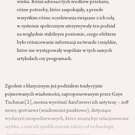
wieku. Różni adresaci tych środków przekazu,
różne potrzeby, które zaspokajały, a przede
wszystkim różne oczekiwania związane z ich rolą
w systemie społecznym utrzymywały ten podział
na względnie stabilnym poziomie, czego efektem
było różnicowanie informacji na twarde i miękkie,
które nie występowały wspólnie w tych samych
artykułach czy programach.
Zgodnie z klasycznym już podziałem tradycyjnie
pojmowanych wiadomości, zaproponowanym przez Gaye
Tuchman
[2]
, można wyróżnić
hard news
i ich antytezę –
soft
news
;
spot news
(wiadomości punktowe), dotyczące
wydarzeń niespodziewanych, które muszą być relacjonowane
szybko, a czas ich upublicznienia zależy od technologii;