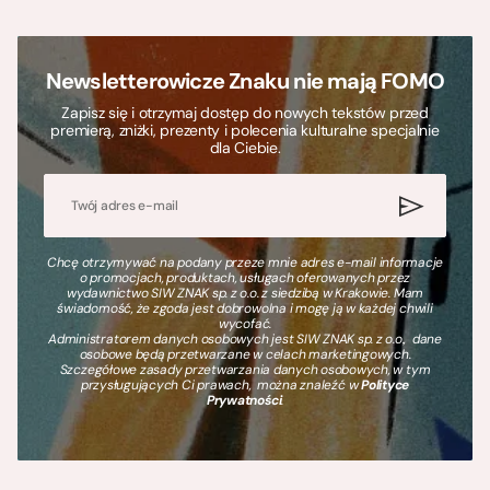
Newsletterowicze Znaku nie mają FOMO
Zapisz się i otrzymaj dostęp do nowych tekstów przed
premierą, zniżki, prezenty i polecenia kulturalne specjalnie
dla Ciebie.
Chcę otrzymywać na podany przeze mnie adres e-mail informacje
o promocjach, produktach, usługach oferowanych przez
wydawnictwo SIW ZNAK sp. z o.o. z siedzibą w Krakowie. Mam
świadomość, że zgoda jest dobrowolna i mogę ją w każdej chwili
wycofać.
Administratorem danych osobowych jest SIW ZNAK sp. z o.o., dane
osobowe będą przetwarzane w celach marketingowych.
Szczegółowe zasady przetwarzania danych osobowych, w tym
przysługujących Ci prawach, można znaleźć w
Polityce
Prywatności
.