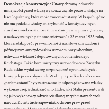
Demokracja konstytucyjna
Ustawy chronią jednostki i
mniejszości przed władzą wykonawczą, ale pozostawiają je na
łasce legislatury, która może zmieniać ustawy. W krajach, gdzie
nie ma podziału władzy ani trybunałów konstytucyjnych,
chwilowa większość może unieważnić pewne prawa. „Ustawę
o nadzwyczajnych pełnomocnictwach” z 23 marca 1933 roku,
która nadała pozór prawomocności nazistowskim rządom i
późniejszym antyżydowskim ustawom norymberskim,
uchwaliła większość deputowanych do niemieckiego
Reichstagu. Także komunistyczny ustawodawca w Związku
Radzieckim wydał szereg rozporządzeń ograniczających i
łamiących prawa obywateli. W obu przypadkach ciała zwane
„parlamentami” były zastraszone i podporządkowane władzy
wykonawczej, jednak zarówno Hitler, jak i Stalin prezentowali
się jako wykonawcy odzwierciedlonej w tych ustawach woli
narodu. Konstytucje zapewniają ochronę praw przed