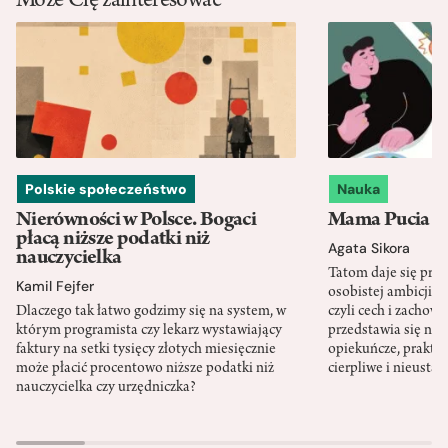
Może Cię zainteresować
Polskie społeczeństwo
Nauka
Nierówności w Polsce. Bogaci
Mama Pucia się
płacą niższe podatki niż
Agata Sikora
nauczycielka
Tatom daje się pra
Kamil Fejfer
osobistej ambicji, 
Dlaczego tak łatwo godzimy się na system, w
czyli cech i zachow
którym programista czy lekarz wystawiający
przedstawia się nat
faktury na setki tysięcy złotych miesięcznie
opiekuńcze, praktyc
może płacić procentowo niższe podatki niż
cierpliwe i nieusta
nauczycielka czy urzędniczka?