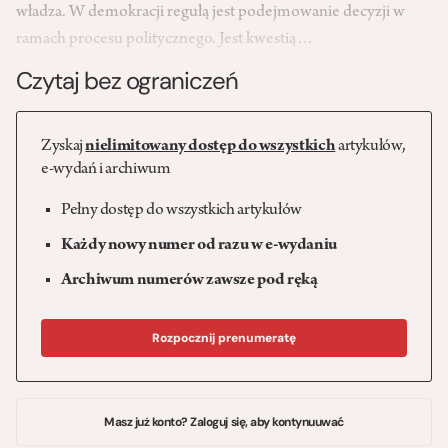
władza. W demokracji regułą jest podejmowanie decyzji w
ramach procesu politycznego. Jest kwestią…
Czytaj bez ograniczeń
Zyskaj
nielimitowany dostęp do wszystkich
artykułów,
e-wydań i archiwum
Pełny dostęp do wszystkich artykułów
Każdy nowy numer od razu w e-wydaniu
Archiwum numerów zawsze pod ręką
Rozpocznij prenumeratę
Masz już konto? Zaloguj się, aby kontynuuwać