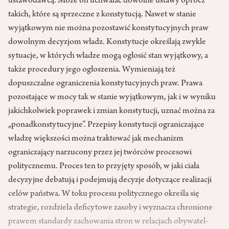
ustawodawcą. Może on uchwalać dowolne ustawy oprócz
takich, które są sprzeczne z konstytucją. Nawet w stanie
wyjątkowym nie można pozostawić konstytucyjnych praw
dowolnym decyzjom władz. Konstytucje określają zwykle
sytuacje, w których władze mogą ogłosić stan wyjątkowy, a
także procedury jego ogłoszenia. Wymieniają też
dopuszczalne ograniczenia konstytucyjnych praw. Prawa
pozostające w mocy tak w stanie wyjątkowym, jak i w wyniku
jakichkolwiek poprawek i zmian konstytucji, uznać można za
„ponadkonstytucyjne”. Przepisy konstytucji ograniczające
władzę większości można traktować jak mechanizm
ograniczający narzucony przez jej twórców procesowi
politycznemu. Proces ten to przyjęty sposób, w jaki ciała
decyzyjne debatują i podejmują decyzje dotyczące realizacji
celów państwa. W toku procesu politycznego określa się
strategie, rozdziela deficytowe zasoby i wyznacza chronione
prawem standardy zachowania stron w relacjach obywatel-