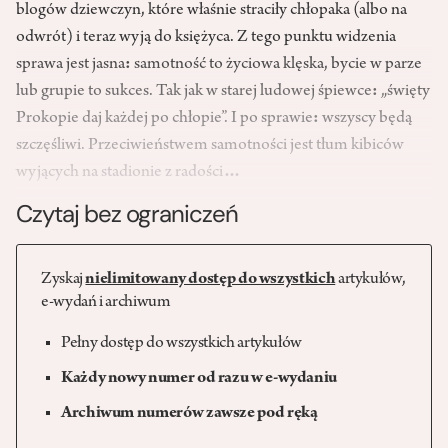
blogów dziewczyn, które właśnie straciły chłopaka (albo na
odwrót) i teraz wyją do księżyca. Z tego punktu widzenia
sprawa jest jasna
:
samotność to życiowa klęska, bycie w parze
lub grupie to sukces. Tak jak w starej ludowej śpiewce
:
„święty
Prokopie daj każdej po chłopie”. I po sprawie
:
wszyscy będą
szczęśliwi. Przeciwieństwem samotności jest tłum kibiców
wyjących na stadionie z radości
…
Czytaj bez ograniczeń
Zyskaj
nielimitowany dostęp do wszystkich
artykułów,
e-wydań i archiwum
Pełny dostęp do wszystkich artykułów
Każdy nowy numer od razu w e-wydaniu
Archiwum numerów zawsze pod ręką