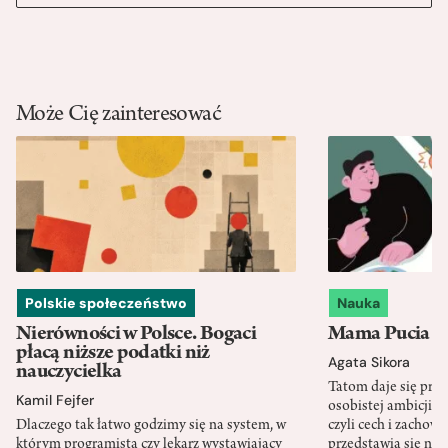
Może Cię zainteresować
Polskie społeczeństwo
Nauka
Nierówności w Polsce. Bogaci
Mama Pucia się
płacą niższe podatki niż
Agata Sikora
nauczycielka
Tatom daje się pra
Kamil Fejfer
osobistej ambicji, 
Dlaczego tak łatwo godzimy się na system, w
czyli cech i zachow
którym programista czy lekarz wystawiający
przedstawia się nat