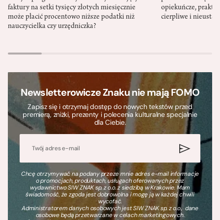
faktury na setki tysięcy złotych miesięcznie
opiekuńcze, praktyc
może płacić procentowo niższe podatki niż
cierpliwe i nieusta
nauczycielka czy urzędniczka?
Newsletterowicze Znaku nie mają FOMO
Zapisz się i otrzymaj dostęp do nowych tekstów przed
premierą, zniżki, prezenty i polecenia kulturalne specjalnie
dla Ciebie.
Chcę otrzymywać na podany przeze mnie adres e-mail informacje
o promocjach, produktach, usługach oferowanych przez
wydawnictwo SIW ZNAK sp. z o.o. z siedzibą w Krakowie. Mam
świadomość, że zgoda jest dobrowolna i mogę ją w każdej chwili
wycofać.
Administratorem danych osobowych jest SIW ZNAK sp. z o.o., dane
osobowe będą przetwarzane w celach marketingowych.