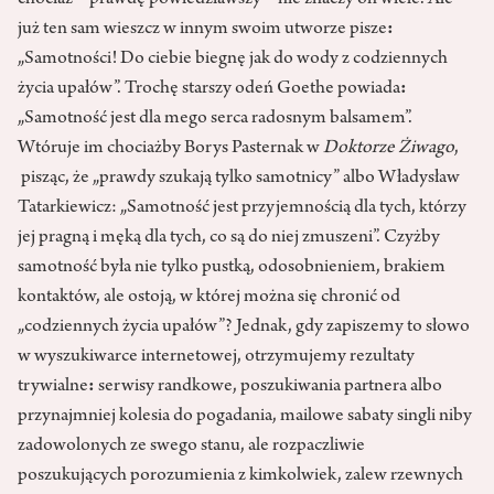
chociaż – prawdę powiedziawszy – nie znaczy on wiele. Ale
już ten sam wieszcz w innym swoim utworze pisze
:
„Samotności! Do ciebie biegnę jak do wody z codziennych
życia upałów”. Trochę starszy odeń Goethe powiada
:
„Samotność jest dla mego serca radosnym balsamem”.
Wtóruje im chociażby Borys Pasternak w
Doktorze Żiwago
,
pisząc, że „prawdy szukają tylko samotnicy” albo Władysław
Tatarkiewicz: „Samotność jest przyjemnością dla tych, którzy
jej pragną i męką dla tych, co są do niej zmuszeni”. Czyżby
samotność była nie tylko pustką, odosobnieniem, brakiem
kontaktów, ale ostoją, w której można się chronić od
„codziennych życia upałów”? Jednak, gdy zapiszemy to słowo
w wyszukiwarce internetowej, otrzymujemy rezultaty
trywialne
:
serwisy randkowe, poszukiwania partnera albo
przynajmniej kolesia do pogadania, mailowe sabaty singli niby
zadowolonych ze swego stanu, ale rozpaczliwie
poszukujących porozumienia z kimkolwiek, zalew rzewnych