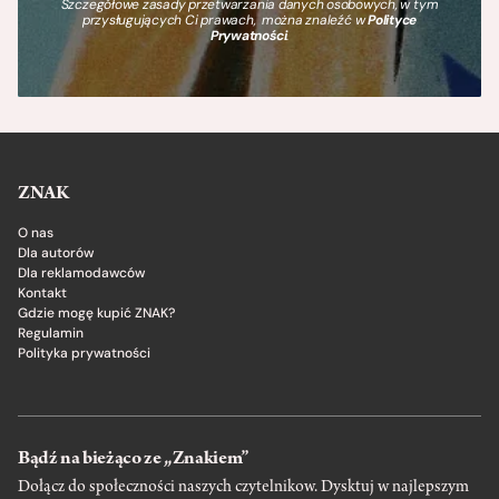
Szczegółowe zasady przetwarzania danych osobowych, w tym
przysługujących Ci prawach, można znaleźć w
Polityce
Prywatności
.
ZNAK
O nas
Dla autorów
Dla reklamodawców
Kontakt
Gdzie mogę kupić ZNAK?
Regulamin
Polityka prywatności
Bądź na bieżąco ze „Znakiem”
Dołącz do społeczności naszych czytelnikow. Dysktuj w najlepszym