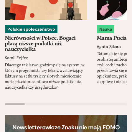
Polskie społeczeństwo
Nauka
Nierówności w Polsce. Bogaci
Mama Pucia się
płacą niższe podatki niż
Agata Sikora
nauczycielka
Tatom daje się pra
Kamil Fejfer
osobistej ambicji, 
Dlaczego tak łatwo godzimy się na system, w
czyli cech i zachow
którym programista czy lekarz wystawiający
przedstawia się nat
faktury na setki tysięcy złotych miesięcznie
opiekuńcze, praktyc
może płacić procentowo niższe podatki niż
cierpliwe i nieusta
nauczycielka czy urzędniczka?
Newsletterowicze Znaku nie mają FOMO