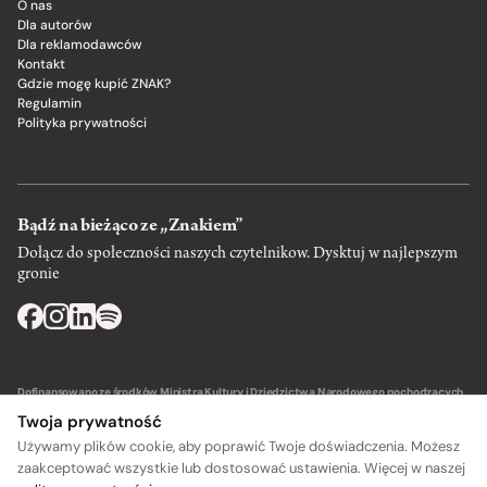
O nas
Dla autorów
Dla reklamodawców
Kontakt
Gdzie mogę kupić ZNAK?
Regulamin
Polityka prywatności
Bądź na bieżąco ze „Znakiem”
Dołącz do społeczności naszych czytelnikow. Dysktuj w najlepszym
gronie
Dofinansowano ze środków Ministra Kultury i Dziedzictwa Narodowego pochodzących
z Funduszu Promocji Kultury – państwowego funduszu celowego.
Twoja prywatność
Używamy plików cookie, aby poprawić Twoje doświadczenia. Możesz
zaakceptować wszystkie lub dostosować ustawienia. Więcej w naszej