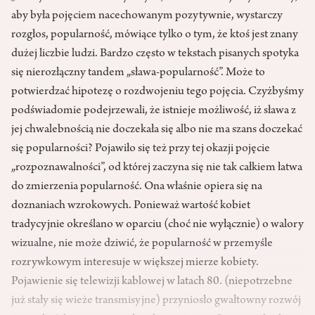
aby była pojęciem nacechowanym pozytywnie, wystarczy
rozgłos, popularność, mόwiące tylko o tym, że ktoś jest znany
dużej liczbie ludzi. Bardzo często w tekstach pisanych spotyka
się nierozłączny tandem „sława-popularność”. Może to
potwierdzać hipotezę o rozdwojeniu tego pojęcia. Czyżbyśmy
podświadomie podejrzewali, że istnieje możliwość, iż sława z
jej chwalebnością nie doczekała się albo nie ma szans doczekać
się popularności? Pojawiło się też przy tej okazji pojęcie
„rozpoznawalności”, od ktόrej zaczyna się nie tak całkiem łatwa
do zmierzenia popularność. Ona właśnie opiera się na
doznaniach wzrokowych. Ponieważ wartość kobiet
tradycyjnie określano w oparciu (choć nie wyłącznie) o walory
wizualne, nie może dziwić, że popularność w przemyśle
rozrywkowym interesuje w większej mierze kobiety.
Pojawienie się telewizji kablowej w latach 80. (niepotrzebne
już stały się wieże transmisyjne) przyniosło gwałtowny rozwόj