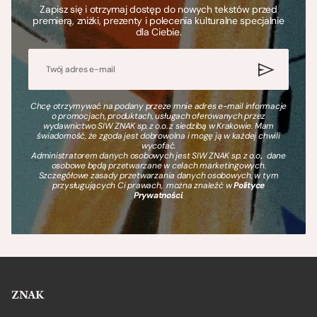
Zapisz się i otrzymaj dostęp do nowych tekstów przed
premierą, zniżki, prezenty i polecenia kulturalne specjalnie
dla Ciebie.
Chcę otrzymywać na podany przeze mnie adres e-mail informacje
o promocjach, produktach, usługach oferowanych przez
wydawnictwo SIW ZNAK sp. z o.o. z siedzibą w Krakowie. Mam
świadomość, że zgoda jest dobrowolna i mogę ją w każdej chwili
wycofać.
Administratorem danych osobowych jest SIW ZNAK sp. z o.o., dane
osobowe będą przetwarzane w celach marketingowych.
Szczegółowe zasady przetwarzania danych osobowych, w tym
przysługujących Ci prawach, można znaleźć w
Polityce
Prywatności
.
ZNAK