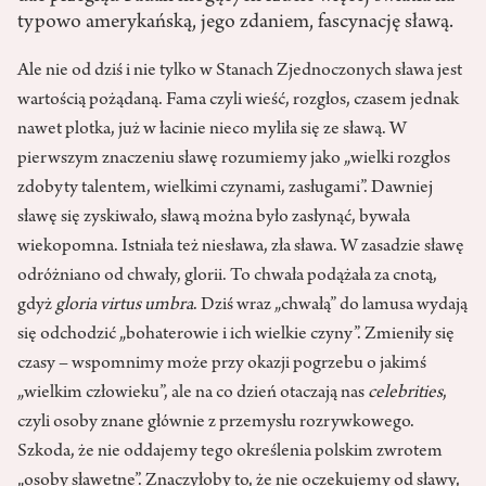
typowo amerykańską, jego zdaniem, fascynację sławą.
Ale nie od dziś i nie tylko w Stanach Zjednoczonych sława jest
wartością pożądaną. Fama czyli wieść, rozgłos, czasem jednak
nawet plotka, już w łacinie nieco myliła się ze sławą. W
pierwszym znaczeniu sławę rozumiemy jako „wielki rozgłos
zdobyty talentem, wielkimi czynami, zasługami”. Dawniej
sławę się zyskiwało, sławą można było zasłynąć, bywała
wiekopomna. Istniała też niesława, zła sława. W zasadzie sławę
odrόżniano od chwały, glorii. To chwała podążała za cnotą,
gdyż
gloria virtus umbra
. Dziś wraz „chwałą” do lamusa wydają
się odchodzić „bohaterowie i ich wielkie czyny”. Zmieniły się
czasy – wspomnimy może przy okazji pogrzebu o jakimś
„wielkim człowieku”, ale na co dzień otaczają nas
celebrities
,
czyli osoby znane głόwnie z przemysłu rozrywkowego.
Szkoda, że nie oddajemy tego określenia polskim zwrotem
„osoby sławetne”. Znaczyłoby to, że nie oczekujemy od sławy,