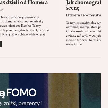
as dzieli od Homera
Jak choreografia
scenę
ek
Elżbieta Łapczyńska
baczyć pierwszą opowieść o
 do domu, wielką poprzedniczkę
Teatry instytucjonalne wyobra
Łowca jeleni czy Rambo. Teksty
ogromnej inercji, które ponad 
sztą jako narzędzie terapeutyczne do
i Stateczność, nic więc dziwne
. Kryją też w sobie o wiele więcej
zwinne tuńczyki wywijają zach
zwinne tuńczyki to dziś perfor
nowy taniec
ają FOMO
zniżki, prezenty i