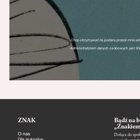
Chcę otrzymywać na podany przeze mnie adre
Administratorem danych osobowych jest SIW
ZNAK
Bądź na b
„Znakie
O nas
Dołącz do społ
Dla autorów