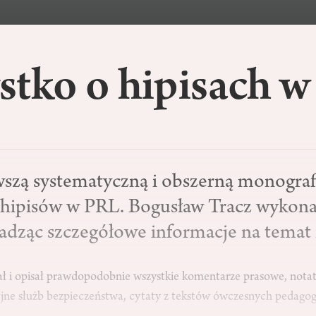
stko o hipisach 
zą systematyczną i obszerną monograf
 hipisów w PRL. Bogusław Tracz wykona
adząc szczegółowe informacje na temat
ał i opisał prawdopodobnie wszystkie komentarze prasowe, notatk
yjne służb bezpieczeństwa, cytaty z tekstów ówczesnych pedago