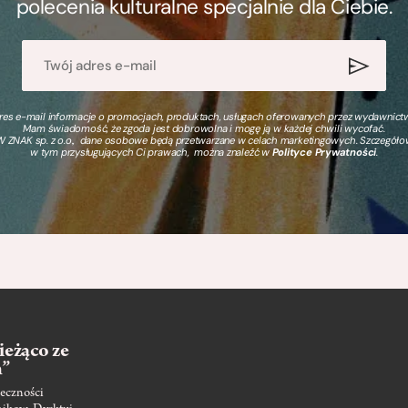
polecenia kulturalne specjalnie dla Ciebie.
s e-mail informacje o promocjach, produktach, usługach oferowanych przez wydawnictwo
Mam świadomość, że zgoda jest dobrowolna i mogę ją w każdej chwili wycofać.
 ZNAK sp. z o.o., dane osobowe będą przetwarzane w celach marketingowych. Szczegół
w tym przysługujących Ci prawach, można znaleźć w
Polityce Prywatności
.
ieżąco ze
m”
eczności