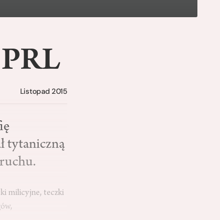
w PRL
Listopad 2015
ię
ł tytaniczną
 ruchu.
i milicyjne, teczki
gów,