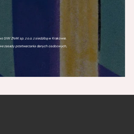
 SIW ZNAK sp. z o.o. z siedzibą w Krakowie.
owe zasady przetwarzania danych osobowych,