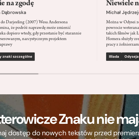
ie na zgodę
Niewiele n
a Dąbrowska
Michał Jędrzej
 do Darjeeling (2007) Wesa Andersona
Można w Odysei zo
mina, że podróż naprawdę może zmienić
powrocie weterana
eka dopiero wtedy, gdy przestanie być starannie
takich filmów jak 
serowanym, narcystycznym projektem
Homera służyły zre
aprawy
pracy z żołnierzami
y znaki szczególne
Illiada
Odyseja
terowicze Znaku nie m
ymaj dostęp do nowych tekstów przed premierą, 