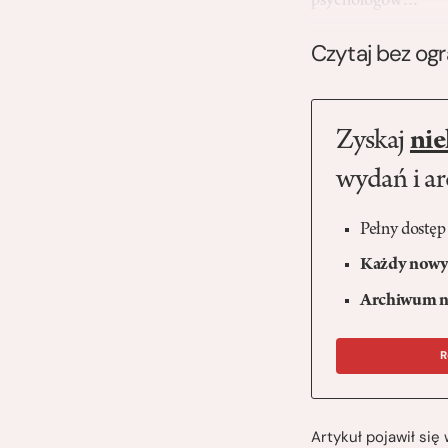
psychologów…
Czytaj bez og
Zyskaj
nie
wydań i a
Pełny dostęp
Każdy nowy 
Archiwum n
R
Artykuł pojawił si