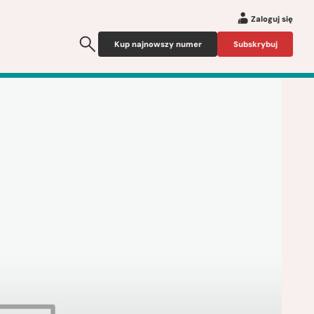
Zaloguj się
Kup najnowszy numer
Subskrybuj