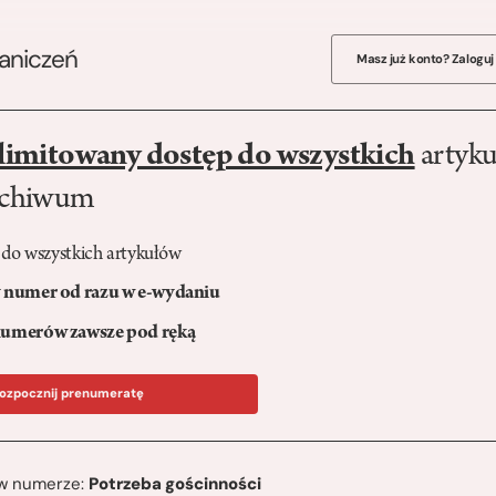
raniczeń
Masz już konto? Zaloguj
limitowany dostęp do wszystkich
artyku
rchiwum
 do wszystkich artykułów
numer od razu w e-wydaniu
umerów zawsze pod ręką
ozpocznij prenumeratę
ę w numerze:
Potrzeba gościnności