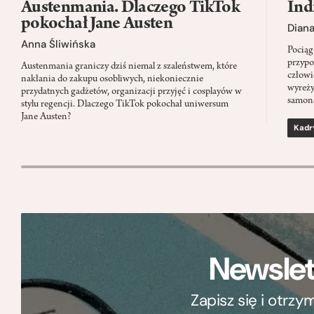
Austenmania. Dlaczego TikTok
Ind
pokochał Jane Austen
Dian
Anna Śliwińska
Pociąg
przypo
Austenmania graniczy dziś niemal z szaleństwem, które
człowi
nakłania do zakupu osobliwych, niekoniecznie
wyreży
przydatnych gadżetów, organizacji przyjęć i cosplayów w
samon
stylu regencji. Dlaczego TikTok pokochał uniwersum
Jane Austen?
Kadr
Newslet
Zapisz się i otrz