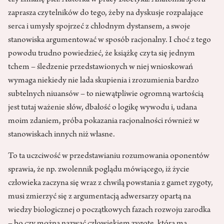
czy zmianę płci. Autorka w pracy
Bioetyka. Anatomia sporu
zaprasza czytelników do tego, żeby na dyskusje rozpalające
serca i umysły spojrzeć z chłodnym dystansem, a swoje
stanowiska argumentować w sposób racjonalny. I choć z tego
powodu trudno powiedzieć, że książkę czyta się jednym
tchem – śledzenie przedstawionych w niej wnioskowań
wymaga niekiedy nie lada skupienia i zrozumienia bardzo
subtelnych niuansów – to niewątpliwie ogromną wartością
jest tutaj ważenie słów, dbałość o logikę wywodu i, udana
moim zdaniem, próba pokazania racjonalności również w
stanowiskach innych niż własne.
To ta uczciwość w przedstawianiu rozumowania oponentów
sprawia, że np. zwolennik poglądu mówiącego, iż życie
człowieka zaczyna się wraz z chwilą powstania z gamet zygoty,
musi zmierzyć się z argumentacją adwersarzy opartą na
wiedzy biologicznej o początkowych fazach rozwoju zarodka