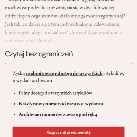
– bo czy można nazwać człowiekiem zygotę, która ma
możliwość podziału i rozwinięcia się w dwa lub więcej
oddzielnych organizmów (ciąża mnoga monozygotyczna)?
Jeśli tak, co dzieje się z tym indywidualnym człowiekiem,
kiedy zygota ulega podziałowi? Umiera? Żyje w jednym z
wieloraczków?
Bioetyka
……
Czytaj bez ograniczeń
Zyskaj
nielimitowany dostęp do wszystkich
artykułów,
e-wydań i archiwum
Pełny dostęp do wszystkich artykułów
Każdy nowy numer od razu w e-wydaniu
Archiwum numerów zawsze pod ręką
Rozpocznij prenumeratę