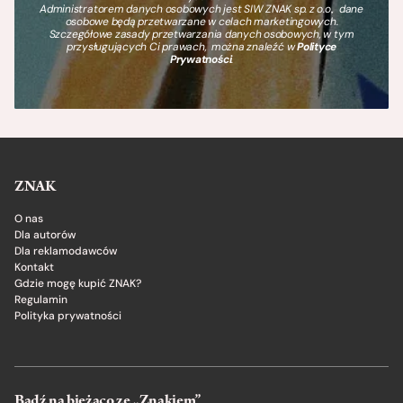
Administratorem danych osobowych jest SIW ZNAK sp. z o.o., dane
osobowe będą przetwarzane w celach marketingowych.
Szczegółowe zasady przetwarzania danych osobowych, w tym
przysługujących Ci prawach, można znaleźć w
Polityce
Prywatności
.
ZNAK
O nas
Dla autorów
Dla reklamodawców
Kontakt
Gdzie mogę kupić ZNAK?
Regulamin
Polityka prywatności
Bądź na bieżąco ze „Znakiem”