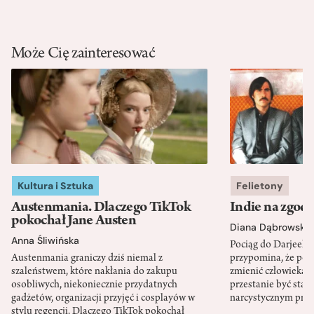
Może Cię zainteresować
Kultura i Sztuka
Felietony
Austenmania. Dlaczego TikTok
Indie na zgod
pokochał Jane Austen
Diana Dąbrowska
Anna Śliwińska
Pociąg do Darjeeli
Austenmania graniczy dziś niemal z
przypomina, że po
szaleństwem, które nakłania do zakupu
zmienić człowieka d
osobliwych, niekoniecznie przydatnych
przestanie być sta
gadżetów, organizacji przyjęć i cosplayów w
narcystycznym pro
stylu regencji. Dlaczego TikTok pokochał