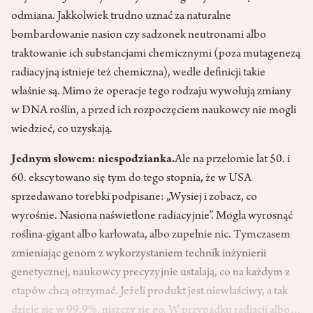
odmiana. Jakkolwiek trudno uznać za naturalne
bombardowanie nasion czy sadzonek neutronami albo
traktowanie ich substancjami chemicznymi (poza mutagenezą
radiacyjną istnieje też chemiczna), wedle definicji takie
właśnie są. Mimo że operacje tego rodzaju wywołują zmiany
w DNA roślin, a przed ich rozpoczęciem naukowcy nie mogli
wiedzieć, co uzyskają.
Jednym słowem: niespodzianka.
Ale na przełomie lat 50. i
60. ekscytowano się tym do tego stopnia, że w USA
sprzedawano torebki podpisane: „Wysiej i zobacz, co
wyrośnie. Nasiona naświetlone radiacyjnie”. Mogła wyrosnąć
roślina-gigant albo karłowata, albo zupełnie nic. Tymczasem
zmieniając genom z wykorzystaniem technik inżynierii
genetycznej, naukowcy precyzyjnie ustalają, co na każdym z
etapów chcą otrzymać. Jeżeli produkt jest niewłaściwy, a tak
dzieje się w 99,9%, niszczy się go. W przypadku radiacji albo…