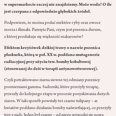
w supermarkecie raczej nie znajdziemy. Może woda? O ile
jest czerpana z odpowiednio głębokich źródeł.
Podpowiem, że można podać niektóre ryby oraz owoce
morza i ślimaki. Pamięta Pani, czym jest pszenica durum,
z której produkuje się większość makaronów?
Efektem krzyżówek dzikiej trawy o nazwie pszenica
płaskurka, którą w poł. XX w. poddano mutagenezie
radiacyjnej przy użyciu tzw. bomby kobaltowej
(stosowanej do dziś w terapii antynowotworowej).
Czyli potraktowano ziarna siewne tej odmiany pszenicy
promieniami gamma. Sadzonki, które przeżyły terapię,
przeszły do kolejnego etapu w procesie pozyskiwania dużych
ziaren. W taki sposób powstały też czarne tulipany – ar
kwiatów poddano działaniu bomby naświetlającej, co przeżyły
trzy z nich. Jeden był czarny – od niego wywodzi się nowa