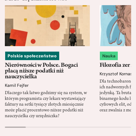
Polskie społeczeństwo
Nauka
Nierówności w Polsce. Bogaci
Filozofia zer i
płacą niższe podatki niż
Krzysztof Kornas
nauczycielka
Dla technobaronów
Kamil Fejfer
ich nadwornych filo
Dlaczego tak łatwo godzimy się na system, w
jedynką. Ta brutaln
którym programista czy lekarz wystawiający
binarnego kodu leg
faktury na setki tysięcy złotych miesięcznie
cyfrowych elit, odzi
może płacić procentowo niższe podatki niż
oraz zwalnia z mor
nauczycielka czy urzędniczka?