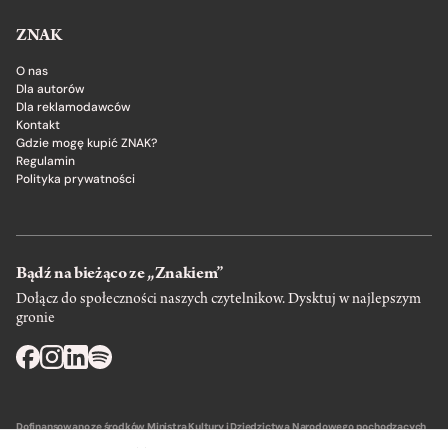
ZNAK
O nas
Dla autorów
Dla reklamodawców
Kontakt
Gdzie mogę kupić ZNAK?
Regulamin
Polityka prywatności
Bądź na bieżąco ze „Znakiem”
Dołącz do społeczności naszych czytelnikow. Dysktuj w najlepszym
gronie
Dofinansowano ze środków Ministra Kultury i Dziedzictwa Narodowego pochodzących
z Funduszu Promocji Kultury – państwowego funduszu celowego.