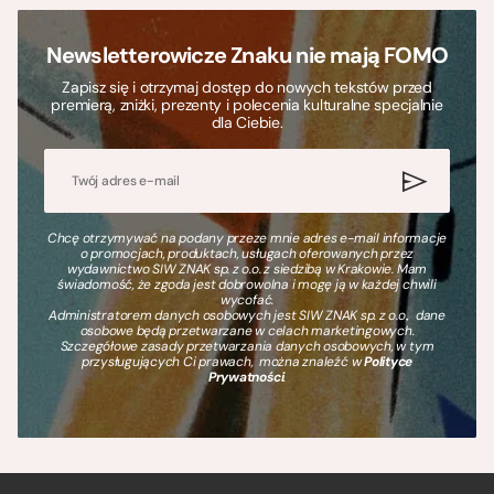
Newsletterowicze Znaku nie mają FOMO
Zapisz się i otrzymaj dostęp do nowych tekstów przed
premierą, zniżki, prezenty i polecenia kulturalne specjalnie
dla Ciebie.
Chcę otrzymywać na podany przeze mnie adres e-mail informacje
o promocjach, produktach, usługach oferowanych przez
wydawnictwo SIW ZNAK sp. z o.o. z siedzibą w Krakowie. Mam
świadomość, że zgoda jest dobrowolna i mogę ją w każdej chwili
wycofać.
Administratorem danych osobowych jest SIW ZNAK sp. z o.o., dane
osobowe będą przetwarzane w celach marketingowych.
Szczegółowe zasady przetwarzania danych osobowych, w tym
przysługujących Ci prawach, można znaleźć w
Polityce
Prywatności
.