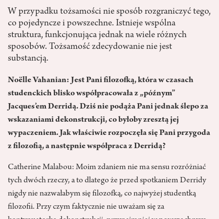
W przypadku tożsamości nie sposób rozgraniczyć tego,
co pojedyncze i powszechne. Istnieje wspólna
struktura, funkcjonująca jednak na wiele różnych
sposobów. Tożsamość zdecydowanie nie jest
substancją.
Noëlle Vahanian: Jest Pani filozofką, która w czasach
studenckich blisko współpracowała z „późnym”
Jacques’em Derridą. Dziś nie podąża Pani jednak ślepo za
wskazaniami dekonstrukcji, co byłoby zresztą jej
wypaczeniem. Jak właściwie rozpoczęła się Pani przygoda
z filozofią, a następnie współpraca z Derridą?
Catherine Malabou: Moim zdaniem nie ma sensu rozróżniać
tych dwóch rzeczy, a to dlatego że przed spotkaniem Derridy
nigdy nie nazwałabym się filozofką, co najwyżej studentką
filozofii. Przy czym faktycznie nie uważam się za