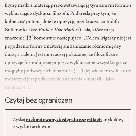
figurę matki z materią, przeciwstawiając ją tym samym formie i
wykluczając z dyskursu filozofii. Podkreśla przy tym, że
kobiecość potencjalnie tę opozycję przekracza, co Judith
Butler w książce
Bodies That Matter
(Ciała, które mają
znaczenie)
[2]
komentuje następująco: „Celem Irigaray nie jest
pogodzenie formy z materią ani zamazanie różnic między
duszą a ciałem. Jest nim raczej pokazanie, że filozoficzne
opozycje formułuje się poprzez wykluczenie wszystkiego, co
mogłyby podważyć ich binarność (…). Jej wkładem w historię
metafizyki jest podkreślenie znaczenia »materii« jako
miejsca, w…
Czytaj bez ograniczeń
Zyskaj
nielimitowany dostęp do wszystkich
artykułów,
e-wydań i archiwum