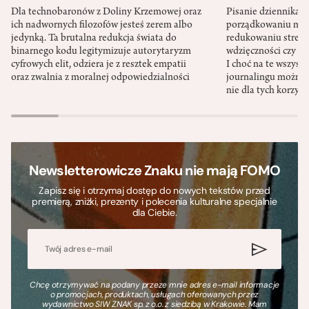
Dla technobaronów z Doliny Krzemowej oraz
Pisanie dziennika 
ich nadwornych filozofów jesteś zerem albo
porządkowaniu myś
jedynką. Ta brutalna redukcja świata do
redukowaniu stresu,
binarnego kodu legitymizuje autorytaryzm
wdzięczności czy st
cyfrowych elit, odziera je z resztek empatii
I choć na te wszys
oraz zwalnia z moralnej odpowiedzialności
journalingu można 
nie dla tych korzyśc
Newsletterowicze Znaku nie mają FOMO
Zapisz się i otrzymaj dostęp do nowych tekstów przed
premierą, zniżki, prezenty i polecenia kulturalne specjalnie
dla Ciebie.
Chcę otrzymywać na podany przeze mnie adres e-mail informacje
o promocjach, produktach, usługach oferowanych przez
wydawnictwo SIW ZNAK sp. z o.o. z siedzibą w Krakowie. Mam