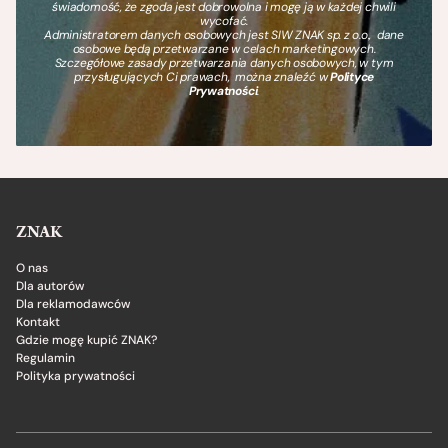
świadomość, że zgoda jest dobrowolna i mogę ją w każdej chwili
wycofać.
Administratorem danych osobowych jest SIW ZNAK sp. z o.o., dane
osobowe będą przetwarzane w celach marketingowych.
Szczegółowe zasady przetwarzania danych osobowych, w tym
przysługujących Ci prawach, można znaleźć w
Polityce
Prywatności
.
ZNAK
O nas
Dla autorów
Dla reklamodawców
Kontakt
Gdzie mogę kupić ZNAK?
Regulamin
Polityka prywatności