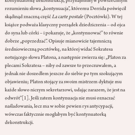
kontynuatorkę dekonstrukcji, przynajmniej w powszechnym
rozumieniu słowa „kontynuacja”, któremu Derrida poświęcił
skądinąd znaczną część
La
carte postale
(Pocztówki). W tej
książce podważa klasyczny porządek dziedziczenia – od ojca
do syna lub córki – i pokazuje, że „kontynuować” to równie
dobrze „poprzedzać”. Opisuje mianowicie tajemniczą
średniowieczną pocztówkę, na której widać Sokratesa
notującego słowa Platona, a następnie zwierza się: „Platon za
plecami Sokratesa – niby od zawsze to przeczuwałem, a
jednak nie doszedłem jeszcze do siebie po tym szokującym
objawieniu; Platon stojący za swoim mistrzem dyktuje mu
każde słowo niczym sekretarzowi, udając zarazem, że jest na
odwrót”
[1]
. Jeśli zatem kontynuacja nie musi oznaczać
naśladowania, lecz ma w sobie pewien rys antycypacji,
wówczas faktycznie mogłabym być kontynuatorką
dekonstrukcji.