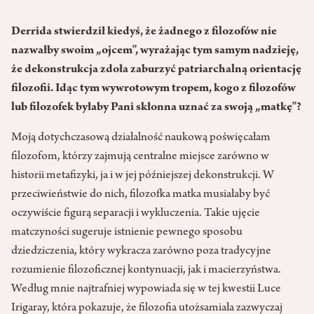
Derrida stwierdził kiedyś, że żadnego z filozofów nie
nazwałby swoim „ojcem”, wyrażając tym samym nadzieję,
że dekonstrukcja zdoła zaburzyć patriarchalną orientację
filozofii. Idąc tym wywrotowym tropem, kogo z filozofów
lub filozofek byłaby Pani skłonna uznać za swoją „matkę”?
Moją dotychczasową działalność naukową poświęcałam
filozofom, którzy zajmują centralne miejsce zarówno w
historii metafizyki, ja i w jej późniejszej dekonstrukcji. W
przeciwieństwie do nich, filozofka matka musiałaby być
oczywiście figurą separacji i wykluczenia. Takie ujęcie
matczyności sugeruje istnienie pewnego sposobu
dziedziczenia, który wykracza zarówno poza tradycyjne
rozumienie filozoficznej kontynuacji, jak i macierzyństwa.
Według mnie najtrafniej wypowiada się w tej kwestii Luce
Irigaray, która pokazuje, że filozofia utożsamiała zazwyczaj