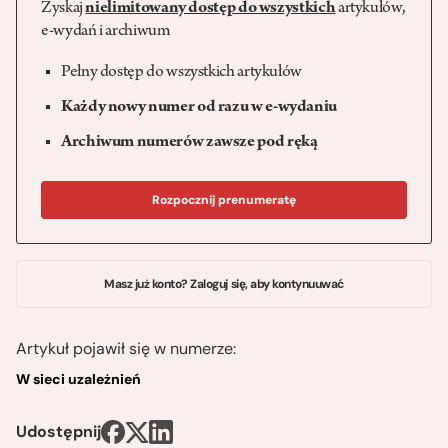
Zyskaj
nielimitowany dostęp do wszystkich
artykułów,
e-wydań i archiwum
Pełny dostęp do wszystkich artykułów
Każdy nowy numer od razu w e-wydaniu
Archiwum numerów zawsze pod ręką
Rozpocznij prenumeratę
Masz już konto? Zaloguj się, aby kontynuuwać
Artykuł pojawił się w numerze:
W sieci uzależnień
Udostępnij