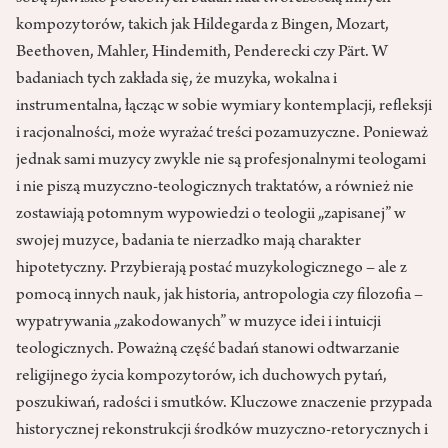
kompozytorów, takich jak Hildegarda z Bingen, Mozart,
Beethoven, Mahler, Hindemith, Penderecki czy Pärt. W
badaniach tych zakłada się, że muzyka, wokalna i
instrumentalna, łącząc w sobie wymiary kontemplacji, refleksji
i racjonalności, może wyrażać treści pozamuzyczne. Ponieważ
jednak sami muzycy zwykle nie są profesjonalnymi teologami
i nie piszą muzyczno-teologicznych traktatów, a również nie
zostawiają potomnym wypowiedzi o teologii „zapisanej” w
swojej muzyce, badania te nierzadko mają charakter
hipotetyczny. Przybierają postać muzykologicznego – ale z
pomocą innych nauk, jak historia, antropologia czy filozofia –
wypatrywania „zakodowanych” w muzyce idei i intuicji
teologicznych. Poważną część badań stanowi odtwarzanie
religijnego życia kompozytorów, ich duchowych pytań,
poszukiwań, radości i smutków. Kluczowe znaczenie przypada
historycznej rekonstrukcji środków muzyczno-retorycznych i