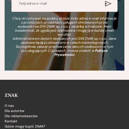
Chcę otrzymywać na podany przeze mnie adres e-mail informacje
o promocjach, produktach, usługach oferowanych przez
wydawnictwo SIW ZNAK sp. z o.o. z siedzibą w Krakowie. Mam
świadomość, że zgoda jest dobrowolna i mogę ją w każdej chwili
wycofać.
Administratorem danych osobowych jest SIW ZNAK sp. z o.o., dane
osobowe będą przetwarzane w celach marketingowych.
Szczegółowe zasady przetwarzania danych osobowych, w tym
przysługujących Ci prawach, można znaleźć w
Polityce
Prywatności
.
ZNAK
O nas
Dla autorów
Dla reklamodawców
Kontakt
Gdzie mogę kupić ZNAK?