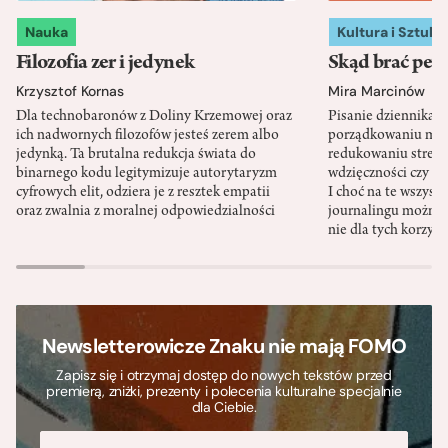
Nauka
Kultura i Sztuka
Filozofia zer i jedynek
Skąd brać pewn
Krzysztof Kornas
Mira Marcinów
Dla technobaronów z Doliny Krzemowej oraz
Pisanie dziennika 
ich nadwornych filozofów jesteś zerem albo
porządkowaniu myś
jedynką. Ta brutalna redukcja świata do
redukowaniu stresu,
binarnego kodu legitymizuje autorytaryzm
wdzięczności czy st
cyfrowych elit, odziera je z resztek empatii
I choć na te wszys
oraz zwalnia z moralnej odpowiedzialności
journalingu można 
nie dla tych korzyśc
Newsletterowicze Znaku nie mają FOMO
Zapisz się i otrzymaj dostęp do nowych tekstów przed
premierą, zniżki, prezenty i polecenia kulturalne specjalnie
dla Ciebie.