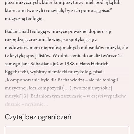
pozamuzycznych, które kompozytorzy mieli pod ręką lub
które sami tworzyli i rozwijali, by z ich pomocą „pisać”
muzyczną teologię.
Badania nad teologią w muzyce poważnej dopiero się
rozpędzają, zrozumiałe więc, że spotykają się z
niedowierzaniem nieprofesjonalnych miłośników muzyki, ale
i z krytyką specjalistów. W odniesieniu do analiz twórczości
samego Jana Sebastiana już w 1988 r. Hans Heinrich
Eggebrecht, wybitny niemiecki muzykolog, pisał:
„Komponowanie było dla Bacha wiedzą – ale nie teologii
muzycznej, lecz kompozycji (…), tworzenia wysokiej
muzyki”
[3]
. Badaniom tym zarzuca się – w części wypadków
słusznie – myślenie…
Czytaj bez ograniczeń