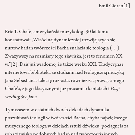
Emil Cioran
[1]
Eric T. Chafe, amerykański muzykolog, 30 lat temu
konstatował: „Wśród najdynamiczniej rozwijających się
nurtów badań twórczości Bacha znalazła się teologia (…).
Zważywszy na rozmiary tego zjawiska, jest to fenomen XX
w.”
[2]
. Dziś już wiadomo, że także wieku XXI. Tradycyjna i
internetowa biblioteka ze studiami nad teologiczną muzyką
Jana Sebastiana stale się rozrasta, również za sprawą samego
Chafe’a, z jego klasycznymi już pracami o kantatach i
Pasji
według św. Jana
.
Tymczasem w ostatnich dwóch dekadach dynamika
poszukiwań teologii w twórczości Bacha, chyba największego
muzycznego teologa w dziejach sztuki dźwięku, pociągnęła za
sobą zjawisko podobnych badań nad twórczością innych