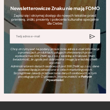
Newsletterowicze Znaku nie mają FOMO
Zapisz się i otrzymaj dostęp do nowych tekstów przed
premierą, zniżki, prezenty i polecenia kulturalne specjalnie
dla Ciebie.
Chcę otrzymywać na podany przeze mnie adres e-mail informacje
o promocjach, produktach, usługach oferowanych przez
wydawnictwo SIW ZNAK sp. z o.o. z siedzibą w Krakowie. Mam
świadomość, że zgoda jest dobrowolna i mogę ją w każdej chwili
wycofać.
Administratorem danych osobowych jest SIW ZNAK sp. z o.o., dane
osobowe będą przetwarzane w celach marketingowych.
Szczegółowe zasady przetwarzania danych osobowych, w tym
przysługujących Ci prawach, można znaleźć w
Polityce
Prywatności
.