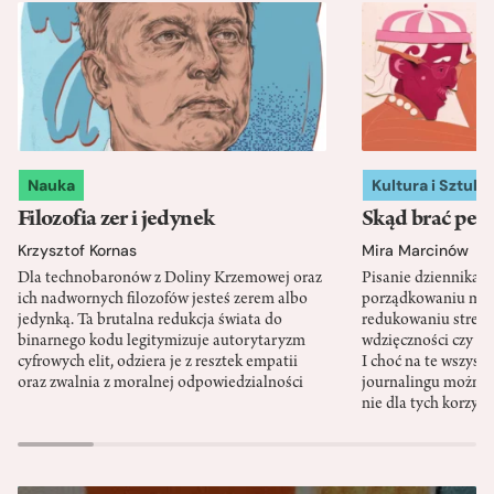
Nauka
Kultura i Sztuka
Filozofia zer i jedynek
Skąd brać pewn
Krzysztof Kornas
Mira Marcinów
Dla technobaronów z Doliny Krzemowej oraz
Pisanie dziennika 
ich nadwornych filozofów jesteś zerem albo
porządkowaniu myś
jedynką. Ta brutalna redukcja świata do
redukowaniu stresu,
binarnego kodu legitymizuje autorytaryzm
wdzięczności czy st
cyfrowych elit, odziera je z resztek empatii
I choć na te wszys
oraz zwalnia z moralnej odpowiedzialności
journalingu można 
nie dla tych korzyśc