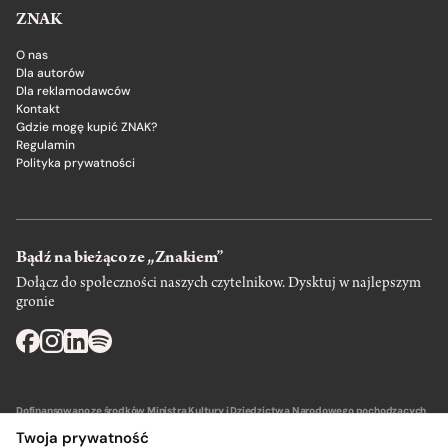
ZNAK
O nas
Dla autorów
Dla reklamodawców
Kontakt
Gdzie mogę kupić ZNAK?
Regulamin
Polityka prywatności
Bądź na bieżąco ze „Znakiem”
Dołącz do społeczności naszych czytelnikow. Dysktuj w najlepszym
gronie
Dofinansowano ze środków Ministra Kultury i Dziedzictwa Narodowego pochodzących
z Funduszu Promocji Kultury – państwowego funduszu celowego.
Twoja prywatność