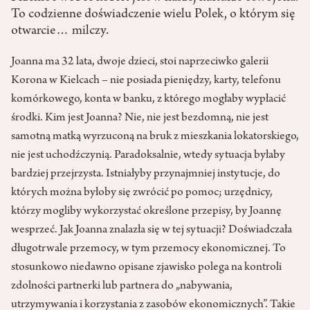
To codzienne doświadczenie wielu Polek, o którym się
otwarcie… milczy.
Joanna ma 32 lata, dwoje dzieci, stoi naprzeciwko galerii
Korona w Kielcach – nie posiada pieniędzy, karty, telefonu
komórkowego, konta w banku, z którego mogłaby wypłacić
środki. Kim jest Joanna? Nie, nie jest bezdomną, nie jest
samotną matką wyrzuconą na bruk z mieszkania lokatorskiego,
nie jest uchodźczynią. Paradoksalnie, wtedy sytuacja byłaby
bardziej przejrzysta. Istniałyby przynajmniej instytucje, do
których można byłoby się zwrócić po pomoc; urzędnicy,
którzy mogliby wykorzystać określone przepisy, by Joannę
wesprzeć. Jak Joanna znalazła się w tej sytuacji? Doświadczała
długotrwale przemocy, w tym przemocy ekonomicznej. To
stosunkowo niedawno opisane zjawisko polega na kontroli
zdolności partnerki lub partnera do „nabywania,
utrzymywania i korzystania z zasobów ekonomicznych”. Takie