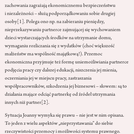
zachowania zagrażają ekonomicznemu bezpieczeństwu
i niezależności – służą podporządkowaniu sobie drugiej
osoby
[1]
. Polega ono np. na zabieraniu pieniędzy,
nieprzekazywaniu partnerce zajmującej się wychowaniem
dzieci wystarczających środków na utrzymanie domu,
wymaganiu rozliczania się z wydatków (choć większość
małżeństw ma wspólność majątkową!). Przemoc
ekonomiczna przyjmuje też formę uniemożliwiania partnerce
podjęcia pracy czy dalszej edukacji, niszczenia jej mienia,
oczerniania jej w miejscu pracy, zastraszania
współpracowników, szkodzenia jej biznesowi – słowem: są to
działania mające odciąć partnerkę od źródeł utrzymania
innych niż partner
[2]
.
Sytuacja Joanny wymyka się prawu – nie jest w nim opisana.
To jeden z wielu aspektów „nieprzystawania” do siebie
rzeczywistości przemocy i możliwości systemu prawnego.