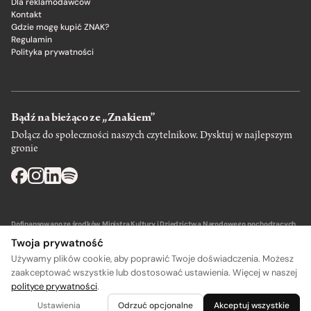
Dla reklamodawców
Kontakt
Gdzie mogę kupić ZNAK?
Regulamin
Polityka prywatności
Bądź na bieżąco ze „Znakiem”
Dołącz do społeczności naszych czytelnikow. Dysktuj w najlepszym
gronie
Dofinansowano ze środków Ministra Kultury i Dziedzictwa Narodowego pochodzących
z Funduszu Promocji Kultury – państwowego funduszu celowego.
Twoja prywatność
Używamy plików cookie, aby poprawić Twoje doświadczenia. Możesz
zaakceptować wszystkie lub dostosować ustawienia. Więcej w naszej
polityce prywatności
.
A
A
Wydawca: SIW Znak w Krakowie
Ustawienia
Odrzuć opcjonalne
Akceptuj wszystkie