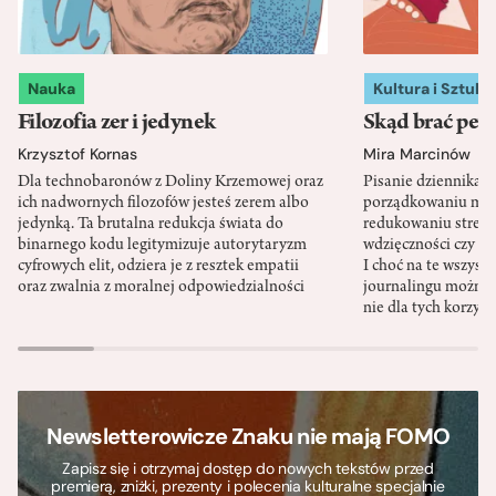
Nauka
Kultura i Sztuka
Filozofia zer i jedynek
Skąd brać pewn
Krzysztof Kornas
Mira Marcinów
Dla technobaronów z Doliny Krzemowej oraz
Pisanie dziennika 
ich nadwornych filozofów jesteś zerem albo
porządkowaniu myś
jedynką. Ta brutalna redukcja świata do
redukowaniu stresu,
binarnego kodu legitymizuje autorytaryzm
wdzięczności czy st
cyfrowych elit, odziera je z resztek empatii
I choć na te wszys
oraz zwalnia z moralnej odpowiedzialności
journalingu można 
nie dla tych korzyśc
Newsletterowicze Znaku nie mają FOMO
Zapisz się i otrzymaj dostęp do nowych tekstów przed
premierą, zniżki, prezenty i polecenia kulturalne specjalnie