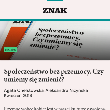
Nauka
Społeczeństwo bez przemocy. Czy
umiemy się zmienić?
Agata Chełstowska
Aleksandra Niżyńska
,
Kwiecień 2018
Przemoc wobec kobiet jest w naszej kulturze oswojona.