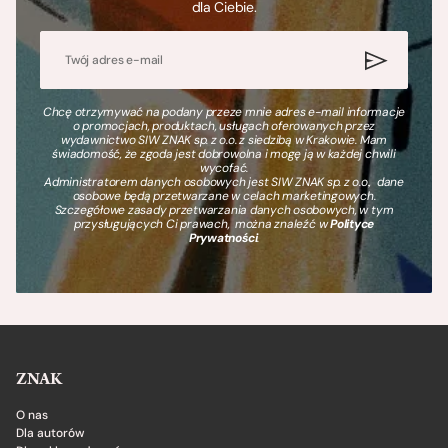
dla Ciebie.
Chcę otrzymywać na podany przeze mnie adres e-mail informacje
o promocjach, produktach, usługach oferowanych przez
wydawnictwo SIW ZNAK sp. z o.o. z siedzibą w Krakowie. Mam
świadomość, że zgoda jest dobrowolna i mogę ją w każdej chwili
wycofać.
Administratorem danych osobowych jest SIW ZNAK sp. z o.o., dane
osobowe będą przetwarzane w celach marketingowych.
Szczegółowe zasady przetwarzania danych osobowych, w tym
przysługujących Ci prawach, można znaleźć w
Polityce
Prywatności
.
ZNAK
O nas
Dla autorów