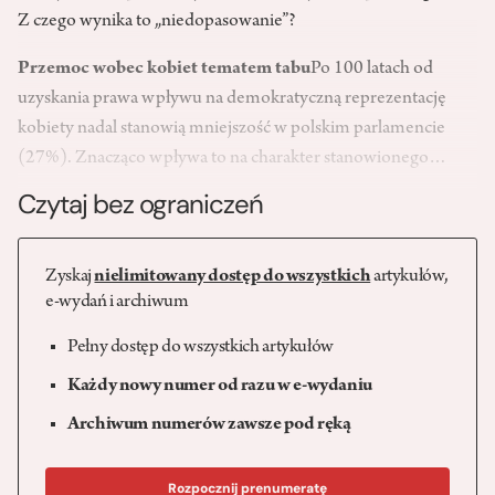
Z czego wynika to „niedopasowanie”?
Przemoc wobec kobiet tematem tabu
Po 100 latach od
uzyskania prawa wpływu na demokratyczną reprezentację
kobiety nadal stanowią mniejszość w polskim parlamencie
(27%). Znacząco wpływa to na charakter stanowionego…
Czytaj bez ograniczeń
Zyskaj
nielimitowany dostęp do wszystkich
artykułów,
e-wydań i archiwum
Pełny dostęp do wszystkich artykułów
Każdy nowy numer od razu w e-wydaniu
Archiwum numerów zawsze pod ręką
Rozpocznij prenumeratę