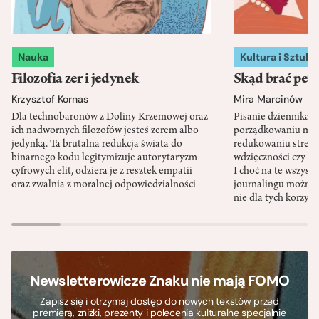
Nauka
Kultura i Sztuka
Filozofia zer i jedynek
Skąd brać pewn
Krzysztof Kornas
Mira Marcinów
Dla technobaronów z Doliny Krzemowej oraz
Pisanie dziennika 
ich nadwornych filozofów jesteś zerem albo
porządkowaniu myś
jedynką. Ta brutalna redukcja świata do
redukowaniu stresu,
binarnego kodu legitymizuje autorytaryzm
wdzięczności czy st
cyfrowych elit, odziera je z resztek empatii
I choć na te wszys
oraz zwalnia z moralnej odpowiedzialności
journalingu można 
nie dla tych korzyśc
Newsletterowicze Znaku nie mają FOMO
Zapisz się i otrzymaj dostęp do nowych tekstów przed
premierą, zniżki, prezenty i polecenia kulturalne specjalnie