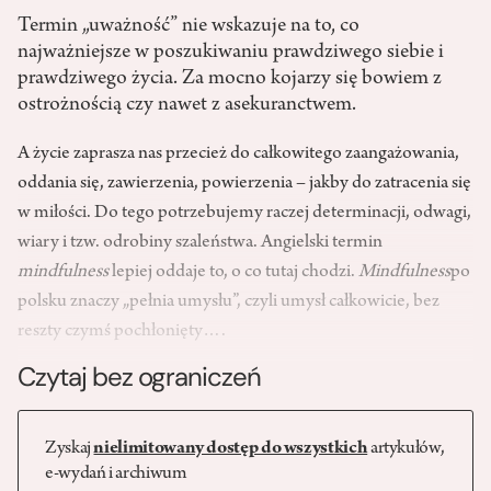
Termin „uważność” nie wskazuje na to, co
najważniejsze w poszukiwaniu prawdziwego siebie i
prawdziwego życia. Za mocno kojarzy się bowiem z
ostrożnością czy nawet z asekuranctwem.
A życie zaprasza nas przecież do całkowitego zaangażowania,
oddania się, zawierzenia, powierzenia – jakby do zatracenia się
w miłości. Do tego potrzebujemy raczej determinacji, odwagi,
wiary i tzw. odrobiny szaleństwa. Angielski termin
mindfulness
lepiej oddaje to, o co tutaj chodzi.
Mindfulness
po
polsku znaczy „pełnia umysłu”, czyli umysł całkowicie, bez
reszty czymś pochłonięty….
Czytaj bez ograniczeń
Zyskaj
nielimitowany dostęp do wszystkich
artykułów,
e-wydań i archiwum