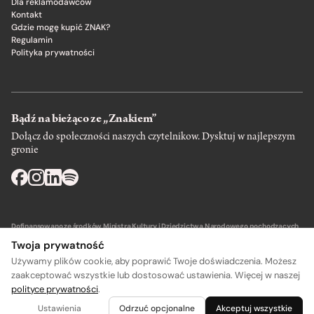
Dla reklamodawców
Kontakt
Gdzie mogę kupić ZNAK?
Regulamin
Polityka prywatności
Bądź na bieżąco ze „Znakiem”
Dołącz do społeczności naszych czytelnikow. Dysktuj w najlepszym
gronie
Dofinansowano ze środków Ministra Kultury i Dziedzictwa Narodowego pochodzących
z Funduszu Promocji Kultury – państwowego funduszu celowego.
Twoja prywatność
Używamy plików cookie, aby poprawić Twoje doświadczenia. Możesz
zaakceptować wszystkie lub dostosować ustawienia. Więcej w naszej
polityce prywatności
.
A
A
Wydawca: SIW Znak w Krakowie
Ustawienia
Odrzuć opcjonalne
Akceptuj wszystkie