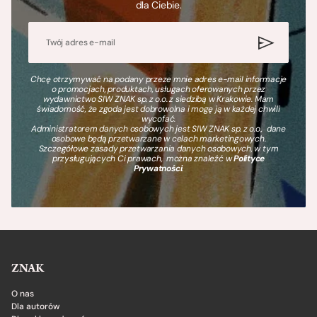
dla Ciebie.
Chcę otrzymywać na podany przeze mnie adres e-mail informacje
o promocjach, produktach, usługach oferowanych przez
wydawnictwo SIW ZNAK sp. z o.o. z siedzibą w Krakowie. Mam
świadomość, że zgoda jest dobrowolna i mogę ją w każdej chwili
wycofać.
Administratorem danych osobowych jest SIW ZNAK sp. z o.o., dane
osobowe będą przetwarzane w celach marketingowych.
Szczegółowe zasady przetwarzania danych osobowych, w tym
przysługujących Ci prawach, można znaleźć w
Polityce
Prywatności
.
ZNAK
O nas
Dla autorów