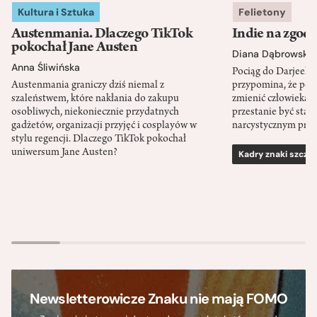
Kultura i Sztuka
Felietony
Austenmania. Dlaczego TikTok
Indie na zgod
pokochał Jane Austen
Diana Dąbrowska
Anna Śliwińska
Pociąg do Darjeeli
Austenmania graniczy dziś niemal z
przypomina, że po
szaleństwem, które nakłania do zakupu
zmienić człowieka d
osobliwych, niekoniecznie przydatnych
przestanie być sta
gadżetów, organizacji przyjęć i cosplayów w
narcystycznym pro
stylu regencji. Dlaczego TikTok pokochał
uniwersum Jane Austen?
Kadry znaki szcze
Newsletterowicze Znaku nie mają FOMO