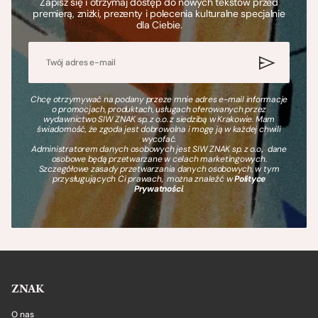
Zapisz się i otrzymaj dostęp do nowych tekstów przed
premierą, zniżki, prezenty i polecenia kulturalne specjalnie
dla Ciebie.
Chcę otrzymywać na podany przeze mnie adres e-mail informacje
o promocjach, produktach, usługach oferowanych przez
wydawnictwo SIW ZNAK sp. z o.o. z siedzibą w Krakowie. Mam
świadomość, że zgoda jest dobrowolna i mogę ją w każdej chwili
wycofać.
Administratorem danych osobowych jest SIW ZNAK sp. z o.o., dane
osobowe będą przetwarzane w celach marketingowych.
Szczegółowe zasady przetwarzania danych osobowych, w tym
przysługujących Ci prawach, można znaleźć w
Polityce
Prywatności
.
ZNAK
O nas