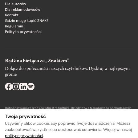
Dla autorów
Dla reklamodawców
Kontakt
Gdzie mogę kupić ZNAK?
Regulamin
Polityka prywatności
Bądź na bieżąco ze „Znakiem”
Dołącz do społeczności naszych czytelnikow. Dysktuj w najlepszym
gronie
Dofinansowano ze środków Ministra Kultury i Dziedzictwa Narodowego pochodzących
z Funduszu Promocji Kultury – państwowego funduszu celowego.
Twoja prywatność
Używamy plików cookie, aby poprawić Twoje doświadczenia. Możesz
zaakceptować wszystkie lub dostosować ustawienia. Więcej w naszej
polityce prywatności
.