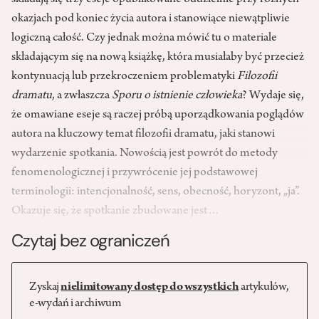
składają się trzy eseje opublikowane oddzielnie przy różnych
okazjach pod koniec życia autora i stanowiące niewątpliwie
logiczną całość. Czy jednak można mówić tu o materiale
składającym się na nową książkę, która musiałaby być prze­cież
kontynuacją lub przekroczeniem problematyki
Filozofii
dramatu
, a zwłaszcza
Sporu o istnienie człowieka
? Wydaje się,
że omawiane eseje są raczej próbą uporządkowania poglądów
autora na kluczowy temat filozofii dramatu, jaki stanowi
wydarzenie spotkania. Nowością jest powrót do metody
fenomenologicznej i przywrócenie jej podstawowej
terminologii: intencjonalność, sens, obecność, horyzont, „ja”.
Okazuje się, że spotkanie zbudowane jest…
Czytaj bez ograniczeń
Zyskaj
nielimitowany dostęp do wszystkich
artykułów,
e-wydań i archiwum