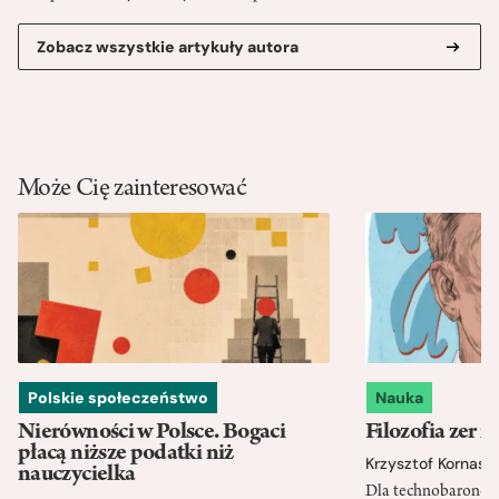
Zobacz wszystkie artykuły autora
Może Cię zainteresować
Polskie społeczeństwo
Nauka
Nierówności w Polsce. Bogaci
Filozofia zer i
płacą niższe podatki niż
Krzysztof Kornas
nauczycielka
Dla technobaronów