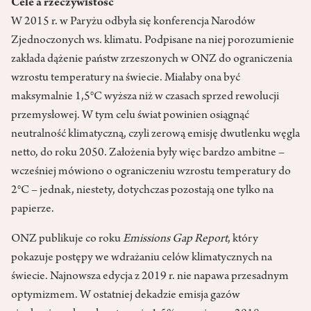
Cele a rzeczywistość
W 2015 r. w Paryżu odbyła się konferencja Narodów
Zjednoczonych ws. klimatu. Podpisane na niej porozumienie
zakłada dążenie państw zrzeszonych w ONZ do ograniczenia
wzrostu temperatury na świecie. Miałaby ona być
maksymalnie 1,5°C wyższa niż w czasach sprzed rewolucji
przemysłowej. W tym celu świat powinien osiągnąć
neutralność klimatyczną, czyli zerową emisję dwutlenku węgla
netto, do roku 2050. Założenia były więc bardzo ambitne –
wcześniej mówiono o ograniczeniu wzrostu temperatury do
2°C – jednak, niestety, dotychczas pozostają one tylko na
papierze.
ONZ publikuje co roku
Emissions Gap Report
, który
pokazuje postępy we wdrażaniu celów klimatycznych na
świecie. Najnowsza edycja z 2019 r. nie napawa przesadnym
optymizmem. W ostatniej dekadzie emisja gazów