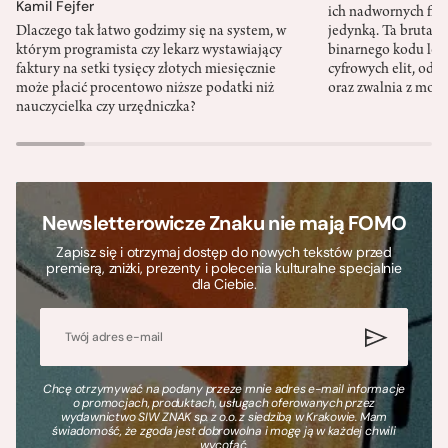
Kamil Fejfer
ich nadwornych filo
Dlaczego tak łatwo godzimy się na system, w
jedynką. Ta brutaln
którym programista czy lekarz wystawiający
binarnego kodu leg
faktury na setki tysięcy złotych miesięcznie
cyfrowych elit, odzi
może płacić procentowo niższe podatki niż
oraz zwalnia z mor
nauczycielka czy urzędniczka?
Newsletterowicze Znaku nie mają FOMO
Zapisz się i otrzymaj dostęp do nowych tekstów przed
premierą, zniżki, prezenty i polecenia kulturalne specjalnie
dla Ciebie.
Chcę otrzymywać na podany przeze mnie adres e-mail informacje
o promocjach, produktach, usługach oferowanych przez
wydawnictwo SIW ZNAK sp. z o.o. z siedzibą w Krakowie. Mam
świadomość, że zgoda jest dobrowolna i mogę ją w każdej chwili
wycofać.