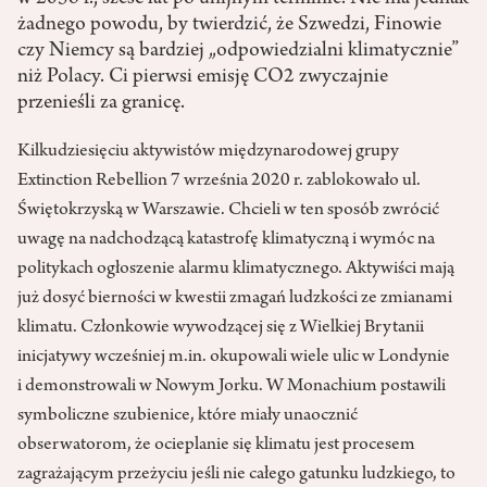
żadnego powodu, by twierdzić, że Szwedzi, Finowie
czy Niemcy są bardziej „odpowiedzialni klimatycznie”
niż Polacy. Ci pierwsi emisję CO2 zwyczajnie
przenieśli za granicę.
Kilkudziesięciu aktywistów międzynarodowej grupy
Extinction Rebellion 7 września 2020 r. zablokowało ul.
Świętokrzyską w Warszawie. Chcieli w ten sposób zwrócić
uwagę na nadchodzącą katastrofę klimatyczną i wymóc na
politykach ogłoszenie alarmu klimatycznego. Aktywiści mają
już dosyć bierności w kwestii zmagań ludzkości ze zmianami
klimatu. Członkowie wywodzącej się z Wielkiej Brytanii
inicjatywy wcześniej m.in. okupowali wiele ulic w Londynie
i demonstrowali w Nowym Jorku. W Monachium postawili
symboliczne szubienice, które miały unaocznić
obserwatorom, że ocieplanie się klimatu jest procesem
zagrażającym przeżyciu jeśli nie całego gatunku ludzkiego, to