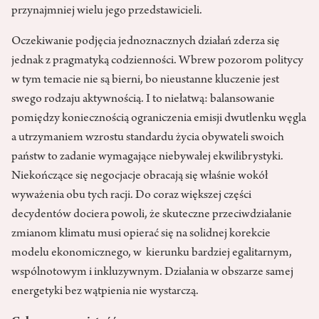
przynajmniej wielu jego przedstawicieli.
Oczekiwanie podjęcia jednoznacznych działań zderza się
jednak z pragmatyką codzienności. Wbrew pozorom politycy
w tym temacie nie są bierni, bo nieustanne kluczenie jest
swego rodzaju aktywnością. I to niełatwą: balansowanie
pomiędzy koniecznością ograniczenia emisji dwutlenku węgla
a utrzymaniem wzrostu standardu życia obywateli swoich
państw to zadanie wymagające niebywałej ekwilibrystyki.
Niekończące się negocjacje obracają się właśnie wokół
wyważenia obu tych racji. Do coraz większej części
decydentów dociera powoli, że skuteczne przeciwdziałanie
zmianom klimatu musi opierać się na solidnej korekcie
modelu ekonomicznego, w kierunku bardziej egalitarnym,
wspólnotowym i inkluzywnym. Działania w obszarze samej
energetyki bez wątpienia nie wystarczą.