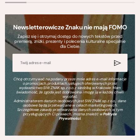
Newsletterowicze Znaku nie mają FOMO
Zapisz się i otrzymaj dostęp do nowych tekstów przed
premierą, zniżki, prezenty i polecenia kulturalne specjalnie
dla Ciebie.
Chcę otrzymywać na podany przeze mnie adres e-mail informacje
o promocjach, produktach, usługach oferowanych przez
wydawnictwo SIW ZNAK sp. z o.o. z siedzibą w Krakowie. Mam
świadomość, że zgoda jest dobrowolna i mogę ją w każdej chwili
wycofać.
Administratorem danych osobowych jest SIW ZNAK sp. z o.o., dane
osobowe będą przetwarzane w celach marketingowych.
Szczegółowe zasady przetwarzania danych osobowych, w tym
przysługujących Ci prawach, można znaleźć w
Polityce
Prywatności
.