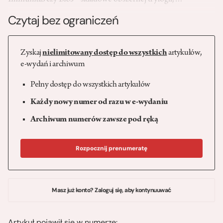
Immunitas
czy
Bios
– składowe obszernej trylogii,…
Czytaj bez ograniczeń
Zyskaj
nielimitowany dostęp do wszystkich
artykułów,
e-wydań i archiwum
Pełny dostęp do wszystkich artykułów
Każdy nowy numer od razu w e-wydaniu
Archiwum numerów zawsze pod ręką
Rozpocznij prenumeratę
Masz już konto? Zaloguj się, aby kontynuuwać
Artykuł pojawił się w numerze: