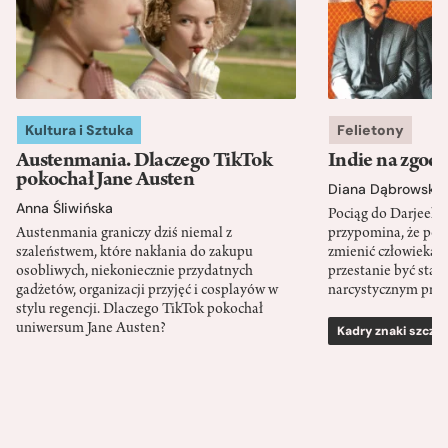
Kultura i Sztuka
Felietony
Austenmania. Dlaczego TikTok
Indie na zgod
pokochał Jane Austen
Diana Dąbrowska
Anna Śliwińska
Pociąg do Darjeeli
Austenmania graniczy dziś niemal z
przypomina, że po
szaleństwem, które nakłania do zakupu
zmienić człowieka d
osobliwych, niekoniecznie przydatnych
przestanie być sta
gadżetów, organizacji przyjęć i cosplayów w
narcystycznym pro
stylu regencji. Dlaczego TikTok pokochał
uniwersum Jane Austen?
Kadry znaki szcze