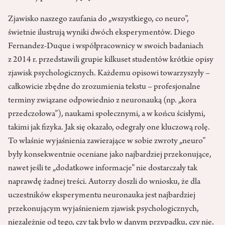
Zjawisko naszego zaufania do „wszystkiego, co neuro”,
świetnie ilustrują wyniki dwóch eksperymentów. Diego
Fernandez-Duque i współpracownicy w swoich badaniach
z 2014 r. przedstawili grupie kilkuset studentów krótkie opisy
zjawisk psychologicznych. Każdemu opisowi towarzyszyły –
całkowicie zbędne do zrozumienia tekstu – profesjonalne
terminy związane odpowiednio z neuronauką (np. „kora
przedczołowa”), naukami społecznymi, a w końcu ścisłymi,
takimi jak fizyka. Jak się okazało, odegrały one kluczową rolę.
To właśnie wyjaśnienia zawierające w sobie zwroty „neuro”
były konsekwentnie oceniane jako najbardziej przekonujące,
nawet jeśli te „dodatkowe informacje” nie dostarczały tak
naprawdę żadnej treści. Autorzy doszli do wniosku, że dla
uczestników eksperymentu neuronauka jest najbardziej
przekonującym wyjaśnieniem zjawisk psychologicznych,
niezależnie od tego, czy tak było w danym przypadku, czy nie.