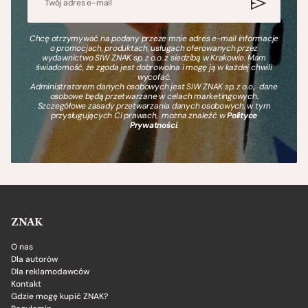
Chcę otrzymywać na podany przeze mnie adres e-mail informacje
o promocjach, produktach, usługach oferowanych przez
wydawnictwo SIW ZNAK sp. z o.o. z siedzibą w Krakowie. Mam
świadomość, że zgoda jest dobrowolna i mogę ją w każdej chwili
wycofać.
Administratorem danych osobowych jest SIW ZNAK sp. z o.o., dane
osobowe będą przetwarzane w celach marketingowych.
Szczegółowe zasady przetwarzania danych osobowych, w tym
przysługujących Ci prawach, można znaleźć w
Polityce
Prywatności
.
ZNAK
O nas
Dla autorów
Dla reklamodawców
Kontakt
Gdzie mogę kupić ZNAK?