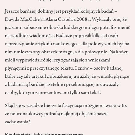
Jeszcze bardziej dobitny jest przykład kolejnych badań –
Davida MacCabe’a i Alana Castela z 2008 r. Wykazały one, że
już samo zobaczenie obrazka ludzkiego mózgu potrafi zmienić
nasz odbiór wiadomości. Badacze poprosili kilkaset osób
o przeczytanie artykułu naukowego – dla połowy z nich był na
nim umieszczony obrazek mózgu, a dla połowy nie. Na końcu
mieli wypowiedzieć się, czy zgadzają się z wnioskami
płynącymi z przeczytanego tekstu. I znów – osoby badane,
które czytały artykuł z obrazkiem, uważały, że wnioski płynące
z badania są bardziej rzetelne i przekonujące, niż uważały
osoby, którym zaprezentowano tylko sam tekst.
Skąd się w zasadzie bierze ta fascynacja mózgiem i wiara w to,
że neuronaukowcy potrafią najlepiej objaśnić nasze
zachowania?