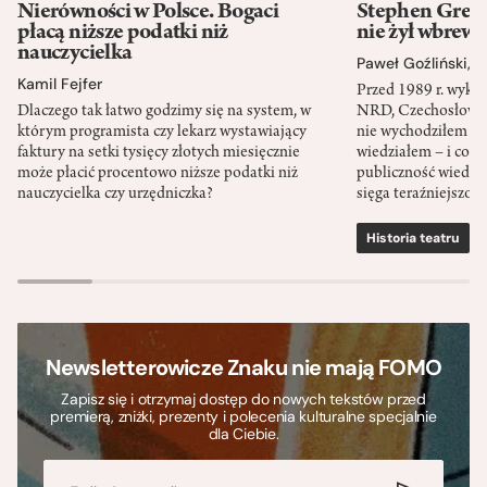
Nierówności w Polsce. Bogaci
Stephen Green
płacą niższe podatki niż
nie żył wbrew 
nauczycielka
Paweł Goźliński
,
S
Kamil Fejfer
Przed 1989 r. wykł
Dlaczego tak łatwo godzimy się na system, w
NRD, Czechosłowacj
którym programista czy lekarz wystawiający
nie wychodziłem po
faktury na setki tysięcy złotych miesięcznie
wiedziałem – i co w
może płacić procentowo niższe podatki niż
publiczność wiedzia
nauczycielka czy urzędniczka?
sięga teraźniejszośc
Historia teatru
S
Newsletterowicze Znaku nie mają FOMO
Zapisz się i otrzymaj dostęp do nowych tekstów przed
premierą, zniżki, prezenty i polecenia kulturalne specjalnie
dla Ciebie.