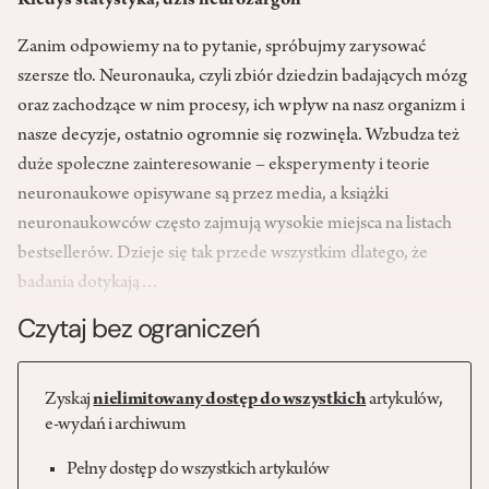
Kiedyś statystyka, dziś neurożargon
Zanim odpowiemy na to pytanie, spróbujmy zarysować
szersze tło. Neuronauka, czyli zbiór dziedzin badających mózg
oraz zachodzące w nim procesy, ich wpływ na nasz organizm i
nasze decyzje, ostatnio ogromnie się rozwinęła. Wzbudza też
duże społeczne zainteresowanie – eksperymenty i teorie
neuronaukowe opisywane są przez media, a książki
neuronaukowców często zajmują wysokie miejsca na listach
bestsellerów. Dzieje się tak przede wszystkim dlatego, że
badania dotykają…
Czytaj bez ograniczeń
Zyskaj
nielimitowany dostęp do wszystkich
artykułów,
e-wydań i archiwum
Pełny dostęp do wszystkich artykułów