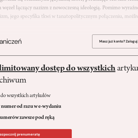
 węzeł łączący nazizm z nowoczesną ideologią. Pomimo wyraźn
izm, jego specyfika tkwi w tanatopolitycznym połączeniu, możli
raniczeń
Masz już konto? Zaloguj
limitowany dostęp do wszystkich
artyku
rchiwum
 do wszystkich artykułów
numer od razu w e-wydaniu
umerów zawsze pod ręką
ozpocznij prenumeratę