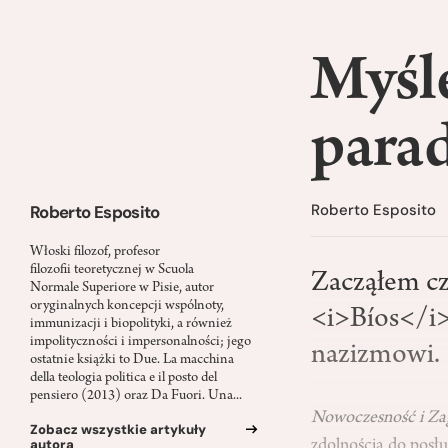
Myśl
para
Roberto Esposito
Roberto Esposito
Włoski filozof, profesor
filozofii teoretycznej w Scuola
Zacząłem c
Normale Superiore w Pisie, autor
oryginalnych koncepcji wspólnoty,
<i>Bíos</i>
immunizacji i biopolityki, a również
impolityczności i impersonalności; jego
nazizmowi.
ostatnie książki to Due. La macchina
della teologia politica e il posto del
pensiero (2013) oraz Da Fuori. Una...
Nowoczesność i Za
Zobacz wszystkie artykuły
autora
zdolnością do posłu