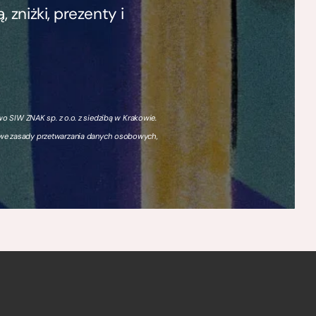
zniżki, prezenty i
 SIW ZNAK sp. z o.o. z siedzibą w Krakowie.
owe zasady przetwarzania danych osobowych,