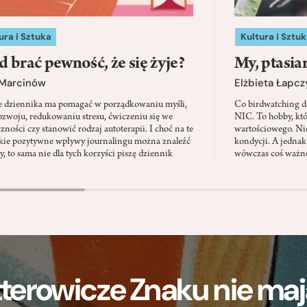
ura i Sztuka
Kultura i Sztuk
d brać pewność, że się żyje?
My, ptasia
 Marcinów
Elżbieta Łapc
e dziennika ma pomagać w porządkowaniu myśli,
Co birdwatching d
zwoju, redukowaniu stresu, ćwiczeniu się we
NIC. To hobby, kt
zności czy stanowić rodzaj autoterapii. I choć na te
wartościowego. Nie
kie pozytywne wpływy journalingu można znaleźć
kondycji. A jednak
, to sama nie dla tych korzyści piszę dziennik
wówczas coś ważne
terowicze Znaku nie m