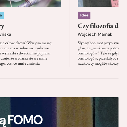
a
Idee
ry
Czy filozofia da l
zyńska
Wojciech Mamak
aje człowiekowi? Wyrywa mi się:
Słynny bon mot przypisywany
óre nie ma w sobie nic rynkowo
głosi, że „naukowcy potrzebują 
 wyrzeźbi sylwetki, nie poprawi
ornitologów”. Tyle że gdyby pta
 czuję, że wydarza się we mnie
ornitologów, przestałyby rozbi
go, coś, co mnie zmienia
naukowcy mogliby skorzystać z 
ają FOMO