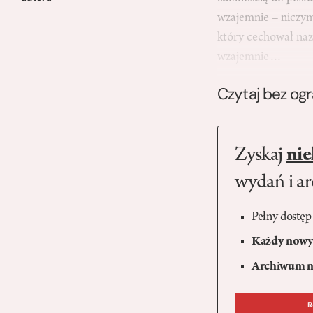
wzajemnie – niczym
który cechował naz
wzajemnie…
Czytaj bez og
Zyskaj
nie
wydań i a
Pełny dostęp
Każdy nowy 
Archiwum n
R