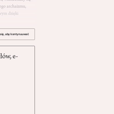
ego archaizmu,
wym dzięki
 się, aby kontynuuwać
łów, e-