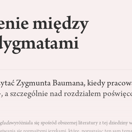
enie między
dygmatami
zytać Zygmunta Baumana, kiedy pracow
, a szczególnie nad rozdziałem poświę
głada
wyróżniała się spośród obszernej literatury z tej dziedziny
giwania się rozmaitymi językami, które, poruszając ten sam tema