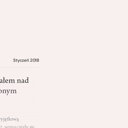
Styczeń 2018
ałem nad
conym
 wyjątkową
t, wzmacniały się