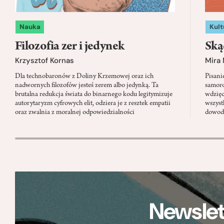
Nauka
Kult
Filozofia zer i jedynek
Ską
Krzysztof Kornas
Mira
Dla technobaronów z Doliny Krzemowej oraz ich
Pisani
nadwornych filozofów jesteś zerem albo jedynką. Ta
samoro
brutalna redukcja świata do binarnego kodu legitymizuje
wdzięc
autorytaryzm cyfrowych elit, odziera je z resztek empatii
wszyst
oraz zwalnia z moralnej odpowiedzialności
dowody
Newslet