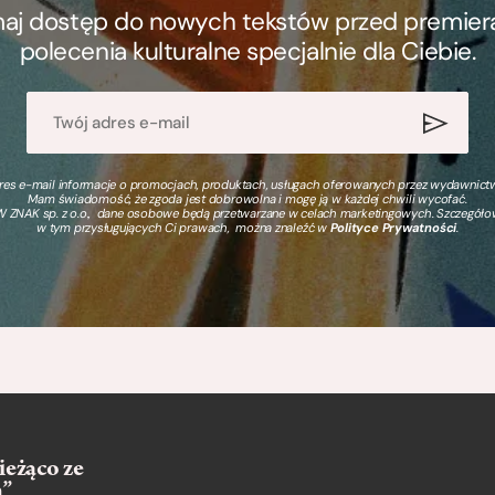
ymaj dostęp do nowych tekstów przed premierą, 
polecenia kulturalne specjalnie dla Ciebie.
s e-mail informacje o promocjach, produktach, usługach oferowanych przez wydawnictwo
Mam świadomość, że zgoda jest dobrowolna i mogę ją w każdej chwili wycofać.
 ZNAK sp. z o.o., dane osobowe będą przetwarzane w celach marketingowych. Szczegół
w tym przysługujących Ci prawach, można znaleźć w
Polityce Prywatności
.
ieżąco ze
m”