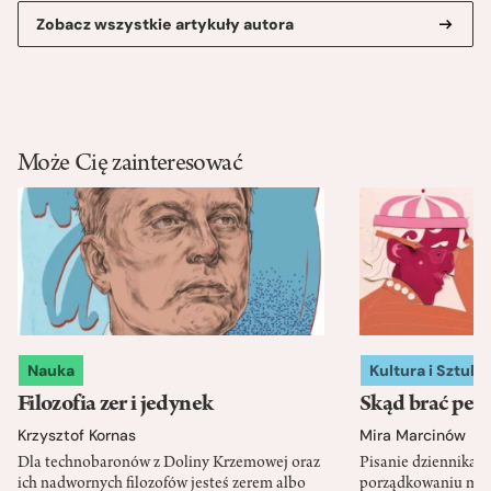
Zobacz wszystkie artykuły autora
Może Cię zainteresować
Nauka
Kultura i Sztuka
Filozofia zer i jedynek
Skąd brać pewn
Krzysztof Kornas
Mira Marcinów
Dla technobaronów z Doliny Krzemowej oraz
Pisanie dziennika 
ich nadwornych filozofów jesteś zerem albo
porządkowaniu myś