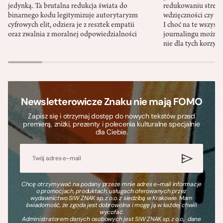
jedynką. Ta brutalna redukcja świata do
redukowaniu stresu,
binarnego kodu legitymizuje autorytaryzm
wdzięczności czy st
cyfrowych elit, odziera je z resztek empatii
I choć na te wszys
oraz zwalnia z moralnej odpowiedzialności
journalingu można 
nie dla tych korzyśc
Newsletterowicze Znaku nie mają FOMO
Zapisz się i otrzymaj dostęp do nowych tekstów przed
premierą, zniżki, prezenty i polecenia kulturalne specjalnie
dla Ciebie.
Chcę otrzymywać na podany przeze mnie adres e-mail informacje
o promocjach, produktach, usługach oferowanych przez
wydawnictwo SIW ZNAK sp. z o.o. z siedzibą w Krakowie. Mam
świadomość, że zgoda jest dobrowolna i mogę ją w każdej chwili
wycofać.
Administratorem danych osobowych jest SIW ZNAK sp. z o.o., dane