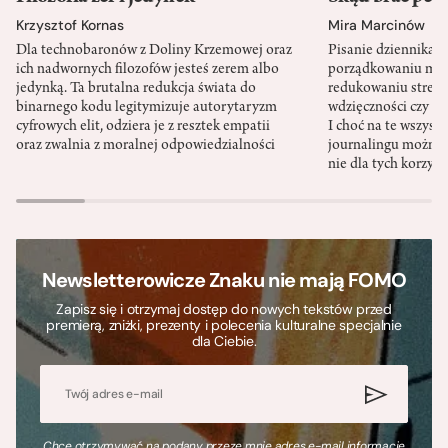
Krzysztof Kornas
Mira Marcinów
Dla technobaronów z Doliny Krzemowej oraz
Pisanie dziennika 
ich nadwornych filozofów jesteś zerem albo
porządkowaniu myś
jedynką. Ta brutalna redukcja świata do
redukowaniu stresu,
binarnego kodu legitymizuje autorytaryzm
wdzięczności czy st
cyfrowych elit, odziera je z resztek empatii
I choć na te wszys
oraz zwalnia z moralnej odpowiedzialności
journalingu można 
nie dla tych korzyśc
Newsletterowicze Znaku nie mają FOMO
Zapisz się i otrzymaj dostęp do nowych tekstów przed
premierą, zniżki, prezenty i polecenia kulturalne specjalnie
dla Ciebie.
Chcę otrzymywać na podany przeze mnie adres e-mail informacje