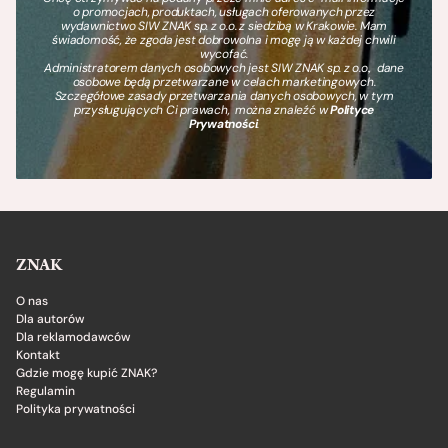
o promocjach, produktach, usługach oferowanych przez
wydawnictwo SIW ZNAK sp. z o.o. z siedzibą w Krakowie. Mam
świadomość, że zgoda jest dobrowolna i mogę ją w każdej chwili
wycofać.
Administratorem danych osobowych jest SIW ZNAK sp. z o.o., dane
osobowe będą przetwarzane w celach marketingowych.
Szczegółowe zasady przetwarzania danych osobowych, w tym
przysługujących Ci prawach, można znaleźć w
Polityce
Prywatności
.
ZNAK
O nas
Dla autorów
Dla reklamodawców
Kontakt
Gdzie mogę kupić ZNAK?
Regulamin
Polityka prywatności