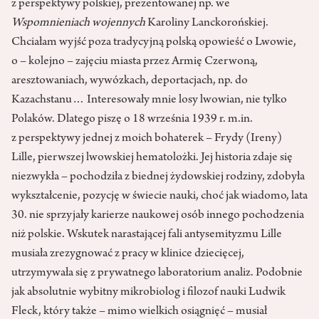
z perspektywy polskiej, prezentowanej np. we
Wspomnieniach wojennych
Karoliny Lanckorońskiej.
Chciałam wyjść poza tradycyjną polską opowieść o Lwowie,
o – kolejno – zajęciu miasta przez Armię Czerwoną,
aresztowaniach, wywózkach, deportacjach, np. do
Kazachstanu… Interesowały mnie losy lwowian, nie tylko
Polaków. Dlatego piszę o 18 września 1939 r. m.in.
z perspektywy jednej z moich bohaterek – Frydy (Ireny)
Lille, pierwszej lwowskiej hematolożki. Jej historia zdaje się
niezwykła – pochodziła z biednej żydowskiej rodziny, zdobyła
wykształcenie, pozycję w świecie nauki, choć jak wiadomo, lata
30. nie sprzyjały karierze naukowej osób innego pochodzenia
niż polskie. Wskutek narastającej fali antysemityzmu Lille
musiała zrezygnować z pracy w klinice dziecięcej,
utrzymywała się z prywatnego laboratorium analiz. Podobnie
jak absolutnie wybitny mikrobiolog i filozof nauki Ludwik
Fleck, który także – mimo wielkich osiągnięć – musiał