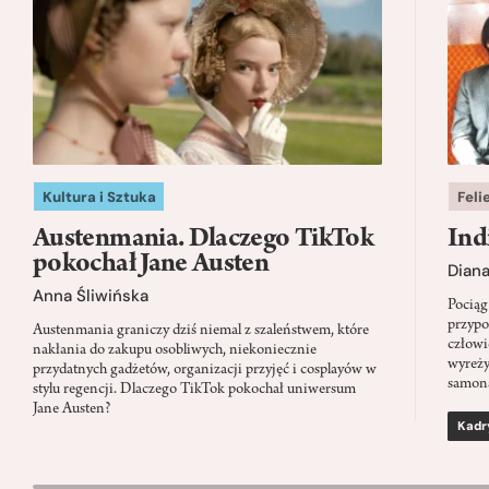
Kultura i Sztuka
Feli
Austenmania. Dlaczego TikTok
Ind
pokochał Jane Austen
Dian
Anna Śliwińska
Pociąg
przypo
Austenmania graniczy dziś niemal z szaleństwem, które
człowi
nakłania do zakupu osobliwych, niekoniecznie
wyreży
przydatnych gadżetów, organizacji przyjęć i cosplayów w
samon
stylu regencji. Dlaczego TikTok pokochał uniwersum
Jane Austen?
Kadr