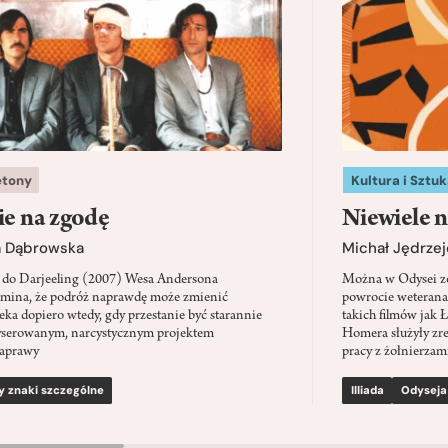
etony
Kultura i Sztuk
ie na zgodę
Niewiele n
a Dąbrowska
Michał Jędrzej
 do Darjeeling (2007) Wesa Andersona
Można w Odysei zo
mina, że podróż naprawdę może zmienić
powrocie weterana
eka dopiero wtedy, gdy przestanie być starannie
takich filmów jak 
serowanym, narcystycznym projektem
Homera służyły zre
aprawy
pracy z żołnierzami
y znaki szczególne
Illiada
Odyseja