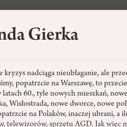
nda Gierka
 kryzys nadciąga nieubłaganie, ale przec
my, popatrzcie na Warszawę, to przecie
 latach 60., tyle nowych mieszkań, nowe
a, Wisłostrada, nowe dworce, nowe poł
patrzcie na Polaków, inaczej ubrani, a il
 telewizorów, sprzętu AGD. Jak więc 