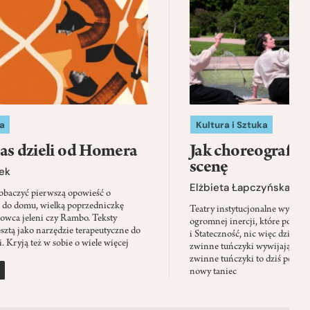
a
Kultura i Sztuka
as dzieli od Homera
Jak choreografia
scenę
ek
Elżbieta Łapczyńska
baczyć pierwszą opowieść o
 do domu, wielką poprzedniczkę
Teatry instytucjonalne wyobra
Łowca jeleni czy Rambo. Teksty
ogromnej inercji, które ponad 
sztą jako narzędzie terapeutyczne do
i Stateczność, nic więc dziwne
. Kryją też w sobie o wiele więcej
zwinne tuńczyki wywijają zach
zwinne tuńczyki to dziś perfor
nowy taniec