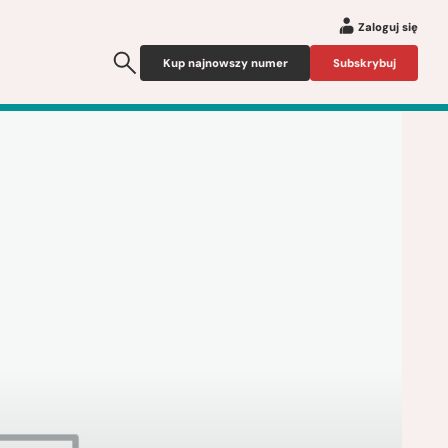
Zaloguj się
Kup najnowszy numer
Subskrybuj