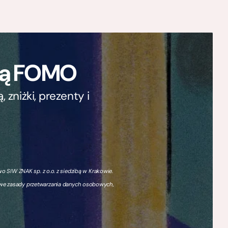
ają FOMO
zniżki, prezenty i
 SIW ZNAK sp. z o.o. z siedzibą w Krakowie.
owe zasady przetwarzania danych osobowych,