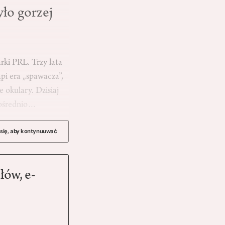
yło gorzej
ki PRL. Trzy lata
pi era „spawacza”,
 okulary. Dzisiaj
pośrednio…
 się, aby kontynuuwać
łów, e-