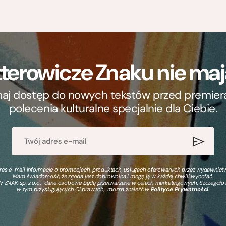
terowicze Znaku nie m
ymaj dostęp do nowych tekstów przed premierą, 
polecenia kulturalne specjalnie dla Ciebie.
s e-mail informacje o promocjach, produktach, usługach oferowanych przez wydawnictwo
Mam świadomość, że zgoda jest dobrowolna i mogę ją w każdej chwili wycofać.
 ZNAK sp. z o.o., dane osobowe będą przetwarzane w celach marketingowych. Szczegół
w tym przysługujących Ci prawach, można znaleźć w
Polityce Prywatności
.