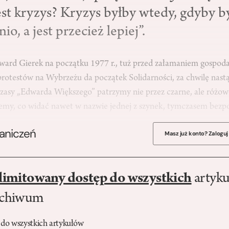
est kryzys? Kryzys byłby wtedy, gdyby b
o, a jest przecież lepiej”.
ard Gierek na początku 1977 r., tuż przed załamaniem gospodar
 protestów na Wybrzeżu da początek Solidarności, za chwilę nastą
czasy „Edwarda Większego” patrzymy nie przez czarne, ale różowe
ujemy, co widać nawet w nazwie jednej z szynek, tymczasem bez
raniczeń
Masz już konto? Zaloguj
limitowany dostęp do wszystkich
artyku
rchiwum
 do wszystkich artykułów