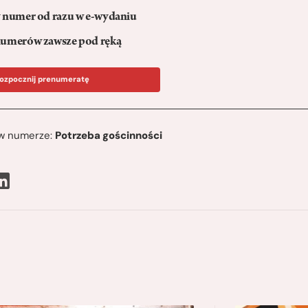
numer od razu w e-wydaniu
umerów zawsze pod ręką
ozpocznij prenumeratę
ę w numerze:
Potrzeba gościnności