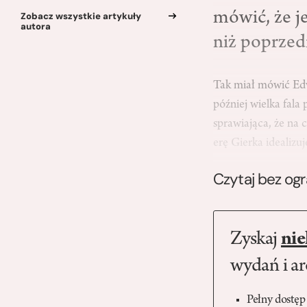
mówić, że j
Zobacz wszystkie artykuły
autora
niż poprzedni
Tak miał mówić Edw
później wielka fala
sprawiająca, że na 
erę Gierka idealiz
Czytaj bez og
Zyskaj
nie
wydań i a
Pełny dostęp