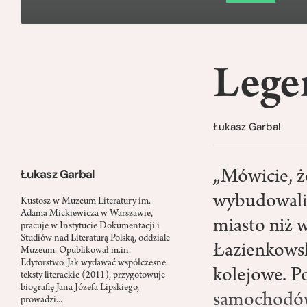
Lege
Łukasz Garbal
Łukasz Garbal
„Mówicie, że
wybudowaliś
Kustosz w Muzeum Literatury im.
Adama Mickiewicza w Warszawie,
miasto niż w
pracuje w Instytucie Dokumentacji i
Studiów nad Literaturą Polską, oddziale
Łazienkowsk
Muzeum. Opublikował m.in.
Edytorstwo. Jak wydawać współczesne
kolejowe. Po
teksty literackie (2011), przygotowuje
biografię Jana Józefa Lipskiego,
samochodów,
prowadzi...