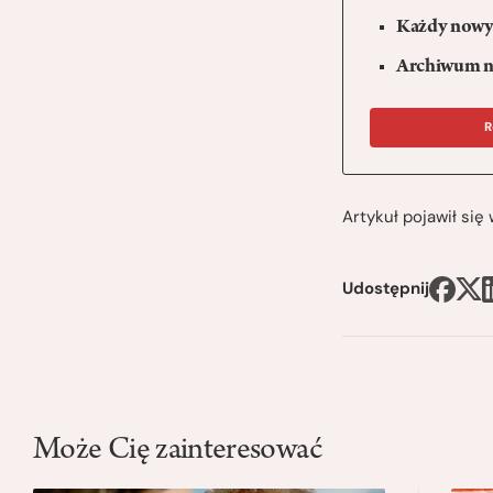
Każdy nowy 
Archiwum n
R
Artykuł pojawił si
Udostępnij
Może Cię zainteresować