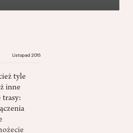
Listopad 2015
ież tyle
ż inne
 trasy:
ączenia
e
możecie