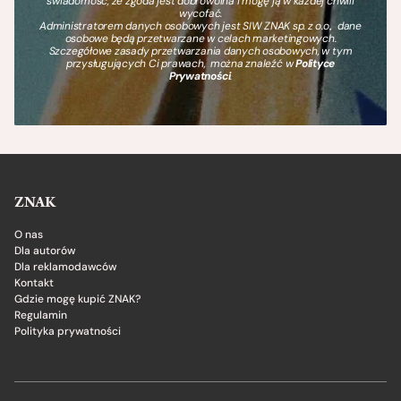
świadomość, że zgoda jest dobrowolna i mogę ją w każdej chwili
wycofać.
Administratorem danych osobowych jest SIW ZNAK sp. z o.o., dane
osobowe będą przetwarzane w celach marketingowych.
Szczegółowe zasady przetwarzania danych osobowych, w tym
przysługujących Ci prawach, można znaleźć w
Polityce
Prywatności
.
ZNAK
O nas
Dla autorów
Dla reklamodawców
Kontakt
Gdzie mogę kupić ZNAK?
Regulamin
Polityka prywatności