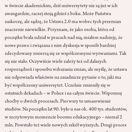
w świecie akademickim, dziś uniwersytety nie są już w ich
awangardzie, raczej stoją gdzieś z boku. Może Państwa
zaskoczę, ale sądzę, że Ustawa 2.0 ma wobec tych przemian
znaczenie niewielkie. Przyznam, że jako osoba, która od
początku brała udział w pracach nad nią, miałem nadzieję, że
nowe prawo i związana z nim dyskusja w sposób bardziej
zdecydowany zmierzą się ze współczesnymi wyzwaniami. Tak
się nie stało. Oczywiście wiele zależy też od dalszych
rozporządzeń i sposobu wdrażania zmian, ale myślę, że ustawa
nie odpowiada właściwie na zasadnicze pytanie o to, jaki ma
być współczesny uniwersytet. Uczelnie zmieniły się w
ostatnich dekadach – w Polsce i na całym świecie. Wspomnę
choćby o dwóch procesach. Pierwszy to umasowienie
studiów. Na początku lat 90. było u nas ok. 400 tys. studentów,
w szczytowym momencie boomu edukacyjnego – niemal 2
mln. Powstało też wiele nowych szkół wyższych. Drugi proces