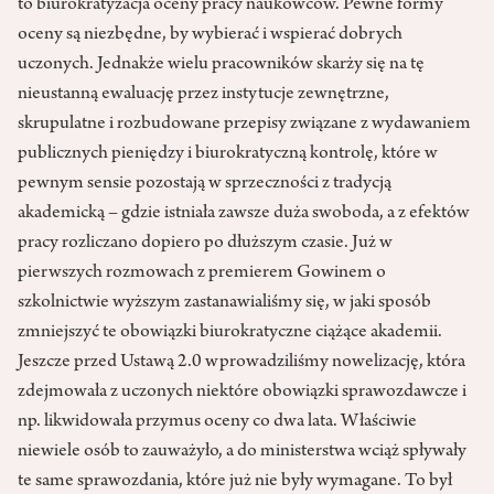
to biurokratyzacja oceny pracy naukowców. Pewne formy
oceny są niezbędne, by wybierać i wspierać dobrych
uczonych. Jednakże wielu pracowników skarży się na tę
nieustanną ewaluację przez instytucje zewnętrzne,
skrupulatne i rozbudowane przepisy związane z wydawaniem
publicznych pieniędzy i biurokratyczną kontrolę, które w
pewnym sensie pozostają w sprzeczności z tradycją
akademicką – gdzie istniała zawsze duża swoboda, a z efektów
pracy rozliczano dopiero po dłuższym czasie. Już w
pierwszych rozmowach z premierem Gowinem o
szkolnictwie wyższym zastanawialiśmy się, w jaki sposób
zmniejszyć te obowiązki biurokratyczne ciążące akademii.
Jeszcze przed Ustawą 2.0 wprowadziliśmy nowelizację, która
zdejmowała z uczonych niektóre obowiązki sprawozdawcze i
np. likwidowała przymus oceny co dwa lata. Właściwie
niewiele osób to zauważyło, a do ministerstwa wciąż spływały
te same sprawozdania, które już nie były wymagane. To był