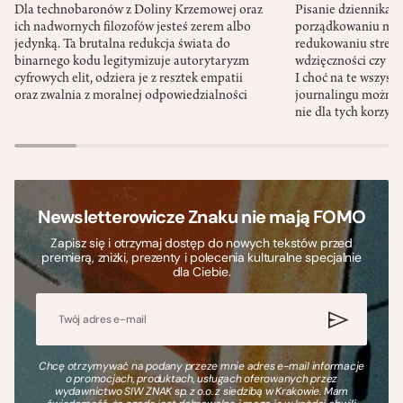
Dla technobaronów z Doliny Krzemowej oraz
Pisanie dziennika 
ich nadwornych filozofów jesteś zerem albo
porządkowaniu myś
jedynką. Ta brutalna redukcja świata do
redukowaniu stresu,
binarnego kodu legitymizuje autorytaryzm
wdzięczności czy st
cyfrowych elit, odziera je z resztek empatii
I choć na te wszys
oraz zwalnia z moralnej odpowiedzialności
journalingu można 
nie dla tych korzyśc
Newsletterowicze Znaku nie mają FOMO
Zapisz się i otrzymaj dostęp do nowych tekstów przed
premierą, zniżki, prezenty i polecenia kulturalne specjalnie
dla Ciebie.
Chcę otrzymywać na podany przeze mnie adres e-mail informacje
o promocjach, produktach, usługach oferowanych przez
wydawnictwo SIW ZNAK sp. z o.o. z siedzibą w Krakowie. Mam