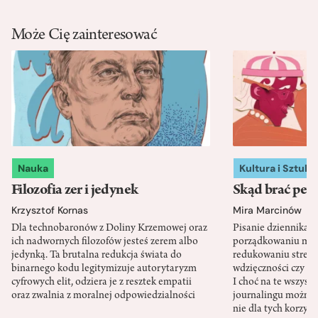
Może Cię zainteresować
Nauka
Kultura i Sztuka
Filozofia zer i jedynek
Skąd brać pewn
Krzysztof Kornas
Mira Marcinów
Dla technobaronów z Doliny Krzemowej oraz
Pisanie dziennika 
ich nadwornych filozofów jesteś zerem albo
porządkowaniu myś
jedynką. Ta brutalna redukcja świata do
redukowaniu stresu,
binarnego kodu legitymizuje autorytaryzm
wdzięczności czy st
cyfrowych elit, odziera je z resztek empatii
I choć na te wszys
oraz zwalnia z moralnej odpowiedzialności
journalingu można 
nie dla tych korzyśc