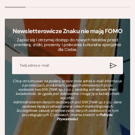
Newsletterowicze Znaku nie mają FOMO
Zapisz się i otrzymaj dostęp do nowych tekstów przed
premierą, zniżki, prezenty i polecenia kulturalne specjalnie
dla Ciebie.
Chcę otrzymywać na podany przeze mnie adres e-mail informacje
o promocjach, produktach, usługach oferowanych przez
wydawnictwo SIW ZNAK sp. z o.o. z siedzibą w Krakowie. Mam
świadomość, że zgoda jest dobrowolna i mogę ją w każdej chwili
wycofać.
Administratorem danych osobowych jest SIW ZNAK sp. z o.o., dane
osobowe będą przetwarzane w celach marketingowych.
Szczegółowe zasady przetwarzania danych osobowych, w tym
przysługujących Ci prawach, można znaleźć w
Polityce
Prywatności
.