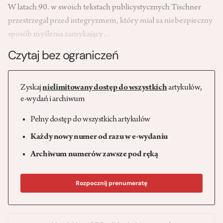
W latach 90. w swoich tekstach publicystycznych Tischner
przestrzegał przed integryzmem, który miał za niebezpieczny
sposób myślenia zamykający…
Czytaj bez ograniczeń
Zyskaj
nielimitowany dostęp do wszystkich
artykułów,
e-wydań i archiwum
Pełny dostęp do wszystkich artykułów
Każdy nowy numer od razu w e-wydaniu
Archiwum numerów zawsze pod ręką
Rozpocznij prenumeratę