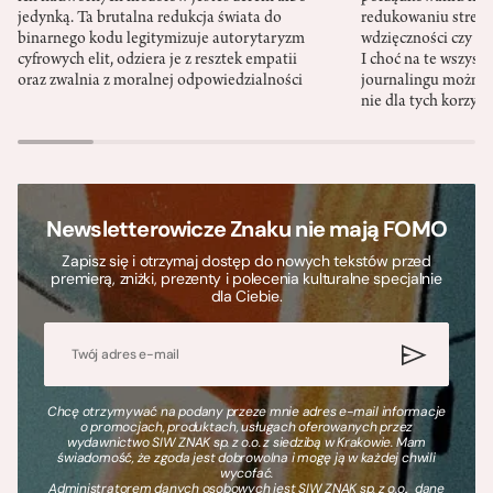
jedynką. Ta brutalna redukcja świata do
redukowaniu stresu,
binarnego kodu legitymizuje autorytaryzm
wdzięczności czy st
cyfrowych elit, odziera je z resztek empatii
I choć na te wszys
oraz zwalnia z moralnej odpowiedzialności
journalingu można 
nie dla tych korzyśc
Newsletterowicze Znaku nie mają FOMO
Zapisz się i otrzymaj dostęp do nowych tekstów przed
premierą, zniżki, prezenty i polecenia kulturalne specjalnie
dla Ciebie.
Chcę otrzymywać na podany przeze mnie adres e-mail informacje
o promocjach, produktach, usługach oferowanych przez
wydawnictwo SIW ZNAK sp. z o.o. z siedzibą w Krakowie. Mam
świadomość, że zgoda jest dobrowolna i mogę ją w każdej chwili
wycofać.
Administratorem danych osobowych jest SIW ZNAK sp. z o.o., dane