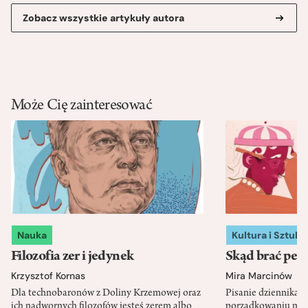
Zobacz wszystkie artykuły autora
Może Cię zainteresować
Nauka
Kultura i Sztuka
Filozofia zer i jedynek
Skąd brać pewn
Krzysztof Kornas
Mira Marcinów
Dla technobaronów z Doliny Krzemowej oraz
Pisanie dziennika 
ich nadwornych filozofów jesteś zerem albo
porządkowaniu myś