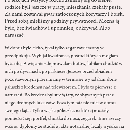
Po lekcjach wszyscy rozchodziliśmy się do siebie,
rodzice byli jeszcze w pracy, mieszkania czekały puste.
Za nami zostawał gwar zatłoczonych korytarzy i boisk.
Przed sobą mieliśmy godziny prywatności. Można ją
było, bez świadków i upomnień, odkrywać. Albo
naruszać.
W domu było cicho, tykał tylko zegar zawieszony w
przedpokoju. Wybijał kwadranse, pośród których mogłam
być sobą. A więc nie zdejmowałam butów, lubiłam chodzić w
nich po dywanach, po parkiecie. Jeszcze przed obiadem
pozostawionym przez mamę w termosie wyjadałam słone
paluszki z kredensu nad telewizorem. I było to pierwsze z
naruszeń. Bo kredens był strefą taty, zdobywanych przez
niego drobnych luksusów. Poza tym tata nie miał w domu
swojego kąta. Tylko wąska półeczka, na której musiały
pomieścić się: portfel, chustka do nosa, zegarek. Inne rzeczy
ważne: dyplomy ze studiów, akty notarialne, leżały wysoko na