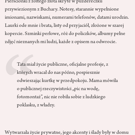
Pierścionki z żółtego złota skryte w puzdereczku
przywiezionym z Buchary. Notesy, starannie wypełnione
imionami, nazwiskami, numerami telefonów, datami urodzin.
Laurki ode mnie i brata, listy od przyjaciół, złożone w szarej
kopercie. Szminki perłowe, róż do policzków, albumy pełne
zdjęć nieznanych mi ludzi, każde z opisem na odwrocie.
Tata miał życie publiczne, oficjalne profesje, z
których wracał do nas późno, pospiesznie
odwieszając kurtkę w przedpokoju. Mama mówiła
o publicznej rzeczywistości „pic na wodę,
fotomontaż”, nic nie robiła sobie z ludzkiego
poklasku, z władzy.
Wytwarzała życie prywatne, jego akcenty i ślady były w domu