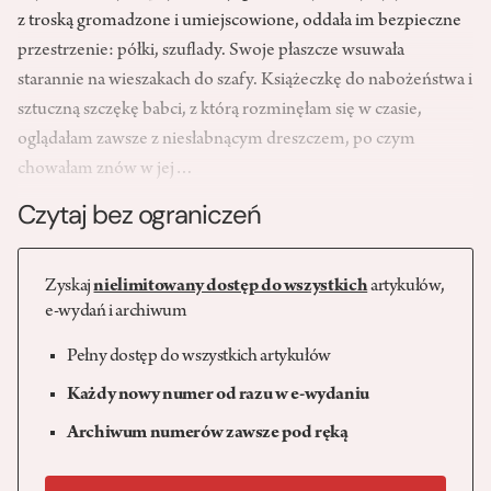
z troską gromadzone i umiejscowione, oddała im bezpieczne
przestrzenie: półki, szuflady. Swoje płaszcze wsuwała
starannie na wieszakach do szafy. Książeczkę do nabożeństwa i
sztuczną szczękę babci, z którą rozminęłam się w czasie,
oglądałam zawsze z niesłabnącym dreszczem, po czym
chowałam znów w jej…
Czytaj bez ograniczeń
Zyskaj
nielimitowany dostęp do wszystkich
artykułów,
e-wydań i archiwum
Pełny dostęp do wszystkich artykułów
Każdy nowy numer od razu w e-wydaniu
Archiwum numerów zawsze pod ręką