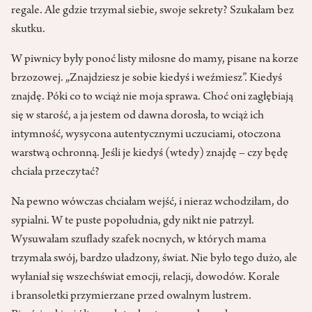
regale. Ale gdzie trzymał siebie, swoje sekrety? Szukałam bez
skutku.
W piwnicy były ponoć listy miłosne do mamy, pisane na korze
brzozowej. „Znajdziesz je sobie kiedyś i weźmiesz”. Kiedyś
znajdę. Póki co to wciąż nie moja sprawa. Choć oni zagłębiają
się w starość, a ja jestem od dawna dorosła, to wciąż ich
intymność, wysycona autentycznymi uczuciami, otoczona
warstwą ochronną. Jeśli je kiedyś (wtedy) znajdę – czy będę
chciała przeczytać?
Na pewno wówczas chciałam wejść, i nieraz wchodziłam, do
sypialni. W te puste popołudnia, gdy nikt nie patrzył.
Wysuwałam szuflady szafek nocnych, w których mama
trzymała swój, bardzo uładzony, świat. Nie było tego dużo, ale
wyłaniał się wszechświat emocji, relacji, dowodów. Korale
i bransoletki przymierzane przed owalnym lustrem.