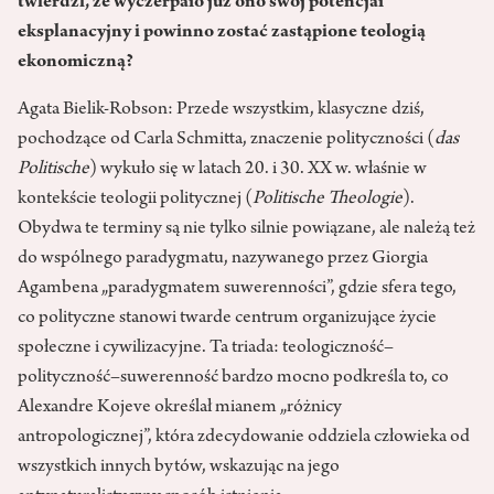
twierdzi, że wyczerpało już ono swój potencjał
eksplanacyjny i powinno zostać zastąpione teologią
ekonomiczną?
Agata Bielik-Robson: Przede wszystkim, klasyczne dziś,
pochodzące od Carla Schmitta, znaczenie polityczności (
das
Politische
) wykuło się w latach 20. i 30. XX w. właśnie w
kontekście teologii politycznej (
Politische Theologie
).
Obydwa te terminy są nie tylko silnie powiązane, ale należą też
do wspólnego paradygmatu, nazywanego przez Giorgia
Agambena „paradygmatem suwerenności”, gdzie sfera tego,
co polityczne stanowi twarde centrum organizujące życie
społeczne i cywilizacyjne. Ta triada: teologiczność–
polityczność–suwerenność bardzo mocno podkreśla to, co
Alexandre Kojeve określał mianem „różnicy
antropologicznej”, która zdecydowanie oddziela człowieka od
wszystkich innych bytów, wskazując na jego