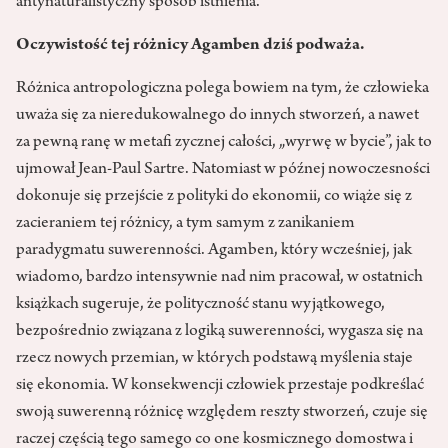
antynaturalistyczny sposób istnienia.
Oczywistość tej różnicy Agamben dziś podważa.
Różnica antropologiczna polega bowiem na tym, że człowieka
uważa się za nieredukowalnego do innych stworzeń, a nawet
za pewną ranę w metafi zycznej całości, „wyrwę w bycie”, jak to
ujmował Jean-Paul Sartre. Natomiast w późnej nowoczesności
dokonuje się przejście z polityki do ekonomii, co wiąże się z
zacieraniem tej różnicy, a tym samym z zanikaniem
paradygmatu suwerenności. Agamben, który wcześniej, jak
wiadomo, bardzo intensywnie nad nim pracował, w ostatnich
książkach sugeruje, że polityczność stanu wyjątkowego,
bezpośrednio związana z logiką suwerenności, wygasza się na
rzecz nowych przemian, w których podstawą myślenia staje
się ekonomia. W konsekwencji człowiek przestaje podkreślać
swoją suwerenną różnicę względem reszty stworzeń, czuje się
raczej częścią tego samego co one kosmicznego domostwa i