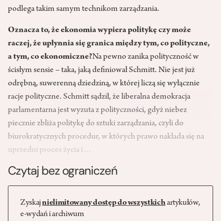
podlega takim samym technikom zarządzania.
Oznacza to, że ekonomia wypiera politykę czy może
raczej, że upłynnia się granica między tym, co polityczne,
a tym, co ekonomiczne?
Na pewno zanika polityczność w
ścisłym sensie – taka, jaką definiował Schmitt. Nie jest już
odrębną, suwerenną dziedziną, w której liczą się wyłącznie
racje polityczne. Schmitt sądził, że liberalna demokracja
parlamentarna jest wyzuta z polityczności, gdyż niebez
piecznie zbliża politykę do sztuki zarządzania, czyli do
biurokratycznych procedur, w których prawo nakłada się na
uprzedni proces życia i…
Czytaj bez ograniczeń
Zyskaj
nielimitowany dostęp do wszystkich
artykułów,
e-wydań i archiwum