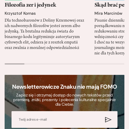
Filozofia zer i jedynek
Skąd brać pewn
Krzysztof Kornas
Mira Marcinów
Dla technobaronów z Doliny Krzemowej oraz
Pisanie dziennika 
ich nadwornych filozofów jesteś zerem albo
porządkowaniu myś
jedynką. Ta brutalna redukcja świata do
redukowaniu stresu,
binarnego kodu legitymizuje autorytaryzm
wdzięczności czy st
cyfrowych elit, odziera je z resztek empatii
I choć na te wszys
oraz zwalnia z moralnej odpowiedzialności
journalingu można 
nie dla tych korzyśc
Newsletterowicze Znaku nie mają FOMO
Zapisz się i otrzymaj dostęp do nowych tekstów przed
premierą, zniżki, prezenty i polecenia kulturalne specjalnie
dla Ciebie.