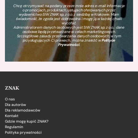
Chcę otrzymywać na podany przeze mnie adres e-mail informacje
o promocjach, produktach, usługach oferowanych przez
wydawnictwo SIW ZNAK sp. z o.o. z siedzibą w Krakowie. Mam
świadomość, że zgoda jest dobrowolna i mogę ją w każdej chwili
wycofać.
Administratorem danych osobowych jest SIW ZNAK sp. z o.o., dane
osobowe będą przetwarzane w celach marketingowych.
Szczegółowe zasady przetwarzania danych osobowych, w tym
przysługujących Ci prawach, można znaleźć w
Polityce
Prywatności
.
ZNAK
O nas
Dla autorów
Dla reklamodawców
Kontakt
Gdzie mogę kupić ZNAK?
Regulamin
Polityka prywatności