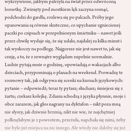
wykrzywione, jakbym patrzyła na świat przez odwróconą
lornetkę. Zwinięty pod mostkiem lęk zaczyna rosnąć,
podchodzi do gardła, rozlewa się po palcach. Próby jego
opanowania są równie skuteczne, co upychanie zgniecionej
paczki po czipsach w przepełnionym śmietniku – nawet jeśli
przez chwilę wydaje się, że się udało, najdalej za kilka minut i
tak wyskoczy na podłogę. Najgorsze nie jest nawet to, jak się
czuję, a to, że z zewnątrz wyglądam zupełnie normalnie.
Ludzie pytają mnie o godzinę, opowiadają o wakacjach albo
dzieciach, przypominają o planach na weekend. Prowadzę te
rozmowy tak, jak odgrywa się scenki na kursach językowych:
pytanie – odpowiedź; teraz ty pytasz; słuchasz; śmiejesz się z
żartu; czekasz kolejkę. Zdania schodzą z języka płynnie, moje i
obce zarazem, jak głos nagrany na dyktafon – nikt poza mną
nie słyszy, jak dziwnie brzmią, nikt nie wie, że najchętniej
połknęłabym je z powrotem, przeżuła, napchała się nimi, żeby
nie było już miejsca na nic innego. Ale wtedy nie dałoby się już