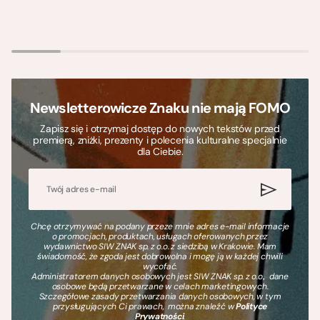
Newsletterowicze Znaku nie mają FOMO
Zapisz się i otrzymaj dostęp do nowych tekstów przed
premierą, zniżki, prezenty i polecenia kulturalne specjalnie
dla Ciebie.
Chcę otrzymywać na podany przeze mnie adres e-mail informacje
o promocjach, produktach, usługach oferowanych przez
wydawnictwo SIW ZNAK sp. z o.o. z siedzibą w Krakowie. Mam
świadomość, że zgoda jest dobrowolna i mogę ją w każdej chwili
wycofać.
Administratorem danych osobowych jest SIW ZNAK sp. z o.o., dane
osobowe będą przetwarzane w celach marketingowych.
Szczegółowe zasady przetwarzania danych osobowych, w tym
przysługujących Ci prawach, można znaleźć w
Polityce
Prywatności
.