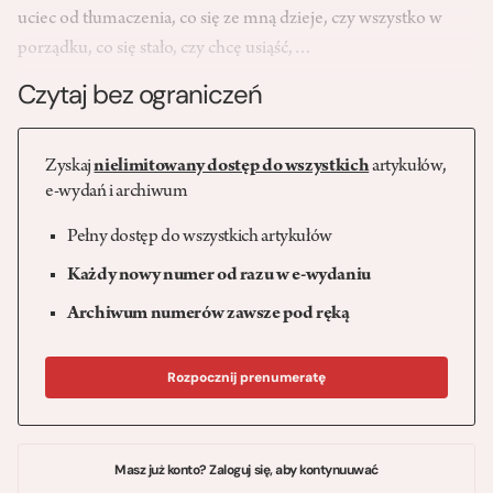
uciec od tłumaczenia, co się ze mną dzieje, czy wszystko w
porządku, co się stało, czy chcę usiąść,…
Czytaj bez ograniczeń
Zyskaj
nielimitowany dostęp do wszystkich
artykułów,
e-wydań i archiwum
Pełny dostęp do wszystkich artykułów
Każdy nowy numer od razu w e-wydaniu
Archiwum numerów zawsze pod ręką
Rozpocznij prenumeratę
Masz już konto? Zaloguj się, aby kontynuuwać