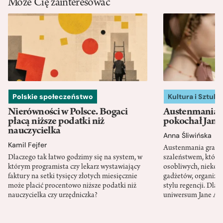
Może Cię zainteresować
Polskie społeczeństwo
Kultura i Sztuka
Nierówności w Polsce. Bogaci
Austenmania. 
płacą niższe podatki niż
pokochał Jane
nauczycielka
Anna Śliwińska
Kamil Fejfer
Austenmania granic
Dlaczego tak łatwo godzimy się na system, w
szaleństwem, które
którym programista czy lekarz wystawiający
osobliwych, niekon
faktury na setki tysięcy złotych miesięcznie
gadżetów, organizac
może płacić procentowo niższe podatki niż
stylu regencji. Dla
nauczycielka czy urzędniczka?
uniwersum Jane Au