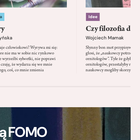
a
Idee
ry
Czy filozofia da l
zyńska
Wojciech Mamak
aje człowiekowi? Wyrywa mi się:
Słynny bon mot przypisywany
óre nie ma w sobie nic rynkowo
głosi, że „naukowcy potrzebują 
 wyrzeźbi sylwetki, nie poprawi
ornitologów”. Tyle że gdyby pta
 czuję, że wydarza się we mnie
ornitologów, przestałyby rozbi
go, coś, co mnie zmienia
naukowcy mogliby skorzystać z 
ają FOMO