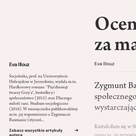
Oceni
za m
Eva Illouz
Eva Illouz
Socjolożka, prof. na Uniwersytecie
Hebrajskim w Jerozolimie, wydała m.in.
Zygmunt Ba
Hardkorowy romans. "Pięćdziesiąt
twarzy Grey'a", bestsellery i
społecznego
społeczeństwo (2015) oraz Dlaczego
miłość rani. Studium socjologiczne
wystarczają
(2016). W miesięczniku publikowaliśmy
m.in. jej wspomnienie o Zygmuncie
Baumanie (styczeń...
Kształciłam się w S
Zobacz wszystkie artykuły
autora
oznacza, że przywią