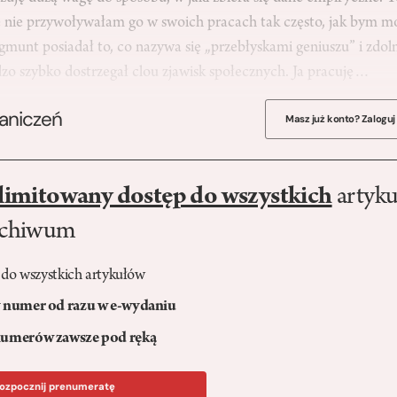
e nie przywoływałam go w swoich pracach tak często, jak bym m
munt posiadał to, co nazywa się „przebłyskami geniuszu” i zdol
rdzo szybko dostrzegał clou zjawisk społecznych. Ja pracuję…
raniczeń
Masz już konto? Zaloguj
limitowany dostęp do wszystkich
artyku
rchiwum
 do wszystkich artykułów
numer od razu w e-wydaniu
umerów zawsze pod ręką
ozpocznij prenumeratę