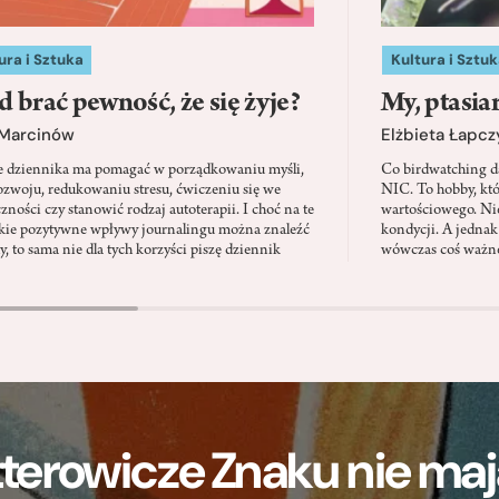
ura i Sztuka
Kultura i Sztuk
d brać pewność, że się żyje?
My, ptasia
 Marcinów
Elżbieta Łapc
e dziennika ma pomagać w porządkowaniu myśli,
Co birdwatching d
zwoju, redukowaniu stresu, ćwiczeniu się we
NIC. To hobby, kt
zności czy stanowić rodzaj autoterapii. I choć na te
wartościowego. Nie
kie pozytywne wpływy journalingu można znaleźć
kondycji. A jednak
, to sama nie dla tych korzyści piszę dziennik
wówczas coś ważne
terowicze Znaku nie m