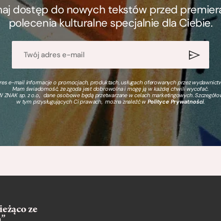
ymaj dostęp do nowych tekstów przed premierą, 
polecenia kulturalne specjalnie dla Ciebie.
s e-mail informacje o promocjach, produktach, usługach oferowanych przez wydawnictwo
Mam świadomość, że zgoda jest dobrowolna i mogę ją w każdej chwili wycofać.
 ZNAK sp. z o.o., dane osobowe będą przetwarzane w celach marketingowych. Szczegół
w tym przysługujących Ci prawach, można znaleźć w
Polityce Prywatności
.
ieżąco ze
m”