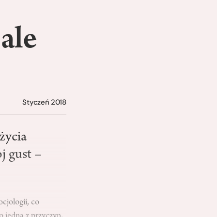
 ale
Styczeń 2018
życia
j gust –
cjologii, co
o jedna z przyczyn,