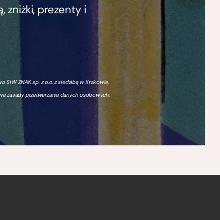
zniżki, prezenty i
 SIW ZNAK sp. z o.o. z siedzibą w Krakowie.
owe zasady przetwarzania danych osobowych,