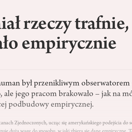
ał rzeczy trafnie,
ało empirycznie
uman był przenikliwym obserwatorem 
, ale jego pracom brakowało – jak na mó
cej podbudowy empirycznej.
tanach Zjednoczonych, ucząc się amerykańskiego podejścia do so
zuję dużą wagę do sposobu, w jaki zbiera się dane empiryczne. T