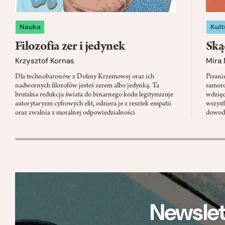
Nauka
Kult
Filozofia zer i jedynek
Ską
Krzysztof Kornas
Mira
Dla technobaronów z Doliny Krzemowej oraz ich
Pisani
nadwornych filozofów jesteś zerem albo jedynką. Ta
samoro
brutalna redukcja świata do binarnego kodu legitymizuje
wdzięc
autorytaryzm cyfrowych elit, odziera je z resztek empatii
wszyst
oraz zwalnia z moralnej odpowiedzialności
dowody
Newslet