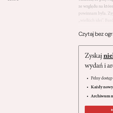
ze względu na któr
powinnam była. Zyg
„wielkich idei”. Ba
Czytaj bez og
Zyskaj
nie
wydań i a
Pełny dostęp
Każdy nowy 
Archiwum n
R