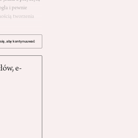
ogła i pewnie
nością tworzenia
 się, aby kontynuuwać
łów, e-