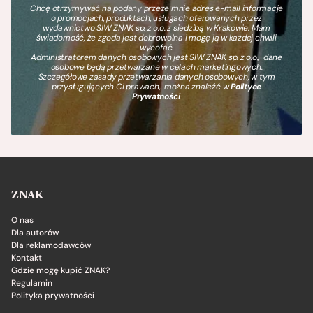
Chcę otrzymywać na podany przeze mnie adres e-mail informacje
o promocjach, produktach, usługach oferowanych przez
wydawnictwo SIW ZNAK sp. z o.o. z siedzibą w Krakowie. Mam
świadomość, że zgoda jest dobrowolna i mogę ją w każdej chwili
wycofać.
Administratorem danych osobowych jest SIW ZNAK sp. z o.o., dane
osobowe będą przetwarzane w celach marketingowych.
Szczegółowe zasady przetwarzania danych osobowych, w tym
przysługujących Ci prawach, można znaleźć w
Polityce
Prywatności
.
ZNAK
O nas
Dla autorów
Dla reklamodawców
Kontakt
Gdzie mogę kupić ZNAK?
Regulamin
Polityka prywatności