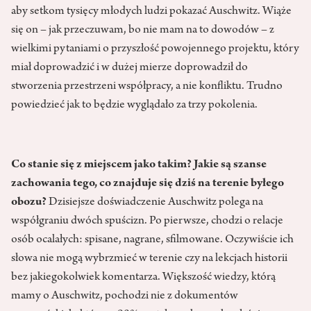
aby setkom tysięcy młodych ludzi pokazać Auschwitz. Wiąże
się on – jak przeczuwam, bo nie mam na to dowodów – z
wielkimi pytaniami o przyszłość powojennego projektu, który
miał doprowadzić i w dużej mierze doprowadził do
stworzenia przestrzeni współpracy, a nie konfliktu. Trudno
powiedzieć jak to będzie wyglą­dało za trzy pokolenia.
Co stanie się z miejscem jako takim? Jakie są szanse
zachowania tego, co znajduje się dziś na terenie byłego
obozu?
Dzisiejsze doświadczenie Auschwitz polega na
współgraniu dwóch spu­ścizn. Po pierwsze, chodzi o relacje
osób ocalałych: spisane, nagrane, sfilmowane. Oczywiście ich
słowa nie mogą wybrzmieć w terenie czy na lekcjach historii
bez jakiegokol­wiek komentarza. Większość wiedzy, którą
mamy o Auschwitz, pochodzi nie z dokumentów