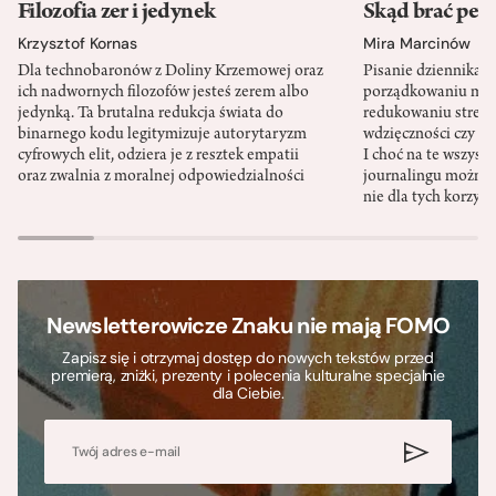
Filozofia zer i jedynek
Skąd brać pewn
Krzysztof Kornas
Mira Marcinów
Dla technobaronów z Doliny Krzemowej oraz
Pisanie dziennika 
ich nadwornych filozofów jesteś zerem albo
porządkowaniu myś
jedynką. Ta brutalna redukcja świata do
redukowaniu stresu,
binarnego kodu legitymizuje autorytaryzm
wdzięczności czy st
cyfrowych elit, odziera je z resztek empatii
I choć na te wszys
oraz zwalnia z moralnej odpowiedzialności
journalingu można 
nie dla tych korzyśc
Newsletterowicze Znaku nie mają FOMO
Zapisz się i otrzymaj dostęp do nowych tekstów przed
premierą, zniżki, prezenty i polecenia kulturalne specjalnie
dla Ciebie.