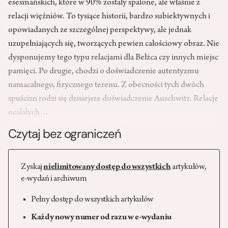
esesmańskich, które w 90% zostały spalone, ale właśnie z
relacji więźniów. To tysiące historii, bardzo subiektywnych i
opowiada­nych ze szczególnej perspektywy, ale jednak
uzupełniających się, tworzą­cych pewien całościowy obraz. Nie
dysponujemy tego typu relacjami dla Bełżca czy innych miejsc
pamięci. Po drugie, chodzi o doświadczenie autentyzmu
namacalnego, fizycznego terenu. Z obecności tych dwóch
spuścizn rodzi się dzisiejsze doświadczenie Auschwitz. Relacje
ocalałych…
Czytaj bez ograniczeń
Zyskaj
nielimitowany dostęp do wszystkich
artykułów,
e-wydań i archiwum
Pełny dostęp do wszystkich artykułów
Każdy nowy numer od razu w e-wydaniu