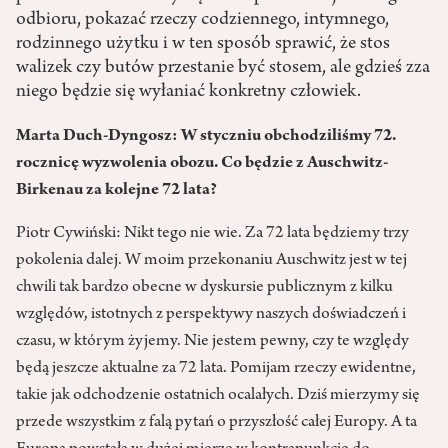
odbioru, pokazać rzeczy codziennego, intymnego,
rodzinnego użytku i w ten sposób sprawić, że stos
walizek czy butów przestanie być stosem, ale gdzieś zza
niego będzie się wyłaniać konkretny człowiek.
Marta Duch-Dyngosz: W styczniu obchodziliśmy 72.
rocznicę wyzwolenia obozu. Co będzie z Auschwitz-
Birkenau za kolejne 72 lata?
Piotr Cywiński: Nikt tego nie wie. Za 72 lata będziemy trzy
pokolenia dalej. W moim przeko­naniu Auschwitz jest w tej
chwili tak bardzo obecne w dyskursie publicznym z kilku
względów, istotnych z perspek­tywy naszych doświadczeń i
czasu, w którym żyjemy. Nie jestem pewny, czy te względy
będą jeszcze aktualne za 72 lata. Pomijam rzeczy ewidentne,
takie jak odchodzenie ostatnich ocalałych. Dziś mierzymy się
przede wszystkim z falą pytań o przyszłość całej Europy. A ta