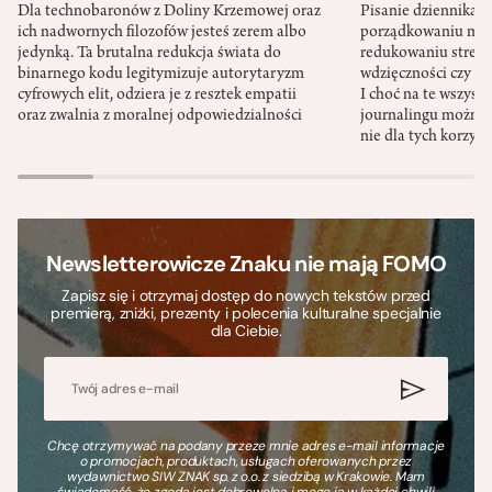
Dla technobaronów z Doliny Krzemowej oraz
Pisanie dziennika 
ich nadwornych filozofów jesteś zerem albo
porządkowaniu myś
jedynką. Ta brutalna redukcja świata do
redukowaniu stresu,
binarnego kodu legitymizuje autorytaryzm
wdzięczności czy st
cyfrowych elit, odziera je z resztek empatii
I choć na te wszys
oraz zwalnia z moralnej odpowiedzialności
journalingu można 
nie dla tych korzyśc
Newsletterowicze Znaku nie mają FOMO
Zapisz się i otrzymaj dostęp do nowych tekstów przed
premierą, zniżki, prezenty i polecenia kulturalne specjalnie
dla Ciebie.
Chcę otrzymywać na podany przeze mnie adres e-mail informacje
o promocjach, produktach, usługach oferowanych przez
wydawnictwo SIW ZNAK sp. z o.o. z siedzibą w Krakowie. Mam
świadomość, że zgoda jest dobrowolna i mogę ją w każdej chwili