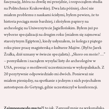
fascynację, która za chwilę mi przejdzie, i rozpocząłem studia
na Politechnice Krakowskiej. Dwa lata później, choć nie
miałem problemu z naukami ścisłymi, byłem pewien, że to
historia pociąga mnie bardziej, i złożyłem papiery na
archeologię na Uniwersytecie Jagiellońskim. Byłem już po
wyborze specjalizacji na drugim roku (miałem się zajmować
starożytnym Egiptem), kiedy usłyszałem, że kolega z piątego
roku pisze pracę magisterską o kulturze Majów. (Był to Jarek
Źrałka, dziś uznany w świecie specjalista). „Skoro on może?…”
– pomyślałem i zacząłem wysyłać listy do archeologów w
USA, prosząc o możliwość uczestniczenia w wykopaliskach. Z
20 pozytywnie odpowiedziało mi dwóch. Ponieważ nie
miałem pieniędzy, na spotkanie z jednym z nich pojechałem
autostopem do Getyngi, gdzie uczestniczył w konferencji.
Zaimponowało mu to?
I to jak. Zaprosił mnie na wykopaliska,