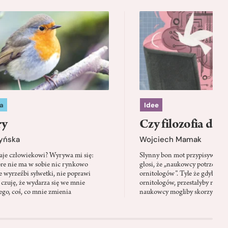
a
Idee
ry
Czy filozofia da l
zyńska
Wojciech Mamak
aje człowiekowi? Wyrywa mi się:
Słynny bon mot przypisywany
óre nie ma w sobie nic rynkowo
głosi, że „naukowcy potrzebują 
 wyrzeźbi sylwetki, nie poprawi
ornitologów”. Tyle że gdyby pta
 czuję, że wydarza się we mnie
ornitologów, przestałyby rozbi
go, coś, co mnie zmienia
naukowcy mogliby skorzystać z 