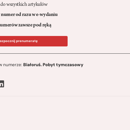
 do wszystkich artykułów
numer od razu w e-wydaniu
umerów zawsze pod ręką
ozpocznij prenumeratę
ę w numerze:
Białoruś. Pobyt tymczasowy