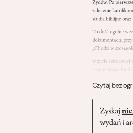
Żydów. Po pierwsze
zalecenie katoliko
studia biblijne ora
To dość ogólne wez
dokumentach, przyj
„Chodzi w szczegól
w życie soborowej 
rozpoznawać fundam
Czytaj bez og
Zyskaj
nie
wydań i a