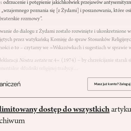
: odrzucenie i potępienie jakichkolwiek przejawów antysemityzm
m „wzajemnego poznania się [z Żydami] i poszanowania, które o
z braterskie rozmowy”.
wanie do dialogu z Żydami zostało rozwinięte i ukonkretnione w
ętych przez watykańską Komisję do spraw Stosunków Religijny
ności o to – czytamy we »Wskazówkach i sugestiach w sprawie
deklaracji
Nostra aetate
nr 4« (1974) − by chrześcijanie starali si
entalne składniki religijnej tradycji…
raniczeń
Masz już konto? Zaloguj
limitowany dostęp do wszystkich
artyku
rchiwum