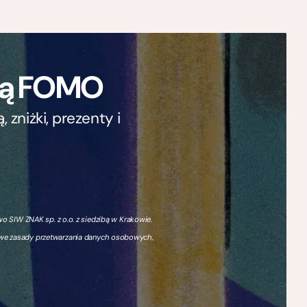
ają FOMO
zniżki, prezenty i
 SIW ZNAK sp. z o.o. z siedzibą w Krakowie.
owe zasady przetwarzania danych osobowych,