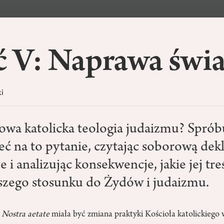
ć V: Naprawa świa
i
owa katolicka teologia judaizmu? Spró
ć na to pytanie, czytając soborową dekl
e i analizując konsekwencje, jakie jej tre
naszego stosunku do Żydów i judaizmu.
i
Nostra aetate
miała być zmiana praktyki Kościoła katolickiego 