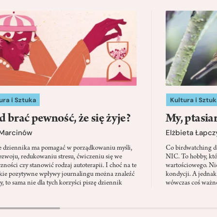
ura i Sztuka
Kultura i Sztuk
d brać pewność, że się żyje?
My, ptasia
 Marcinów
Elżbieta Łapc
e dziennika ma pomagać w porządkowaniu myśli,
Co birdwatching d
zwoju, redukowaniu stresu, ćwiczeniu się we
NIC. To hobby, kt
zności czy stanowić rodzaj autoterapii. I choć na te
wartościowego. Nie
kie pozytywne wpływy journalingu można znaleźć
kondycji. A jednak
, to sama nie dla tych korzyści piszę dziennik
wówczas coś ważne