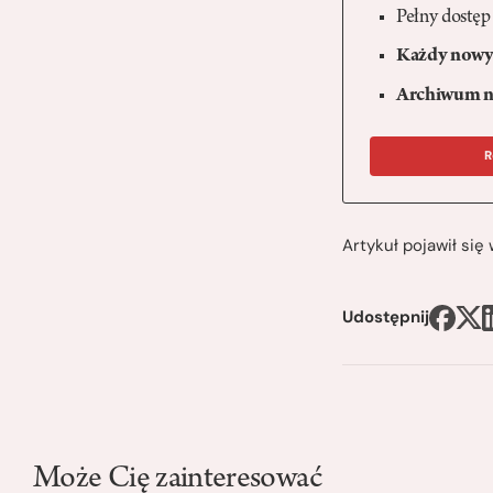
Pełny dostęp
Każdy nowy 
Archiwum n
R
Artykuł pojawił si
Udostępnij
Może Cię zainteresować