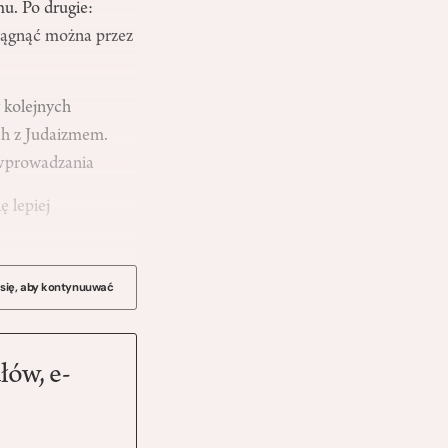
u. Po drugie:
siągnąć można przez
 kolejnych
ch z Judaizmem.
 wprowadzania
ę lepiej
 się, aby kontynuuwać
łów, e-