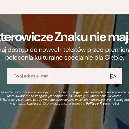
terowicze Znaku nie m
ymaj dostęp do nowych tekstów przed premierą, 
polecenia kulturalne specjalnie dla Ciebie.
s e-mail informacje o promocjach, produktach, usługach oferowanych przez wydawnictwo
Mam świadomość, że zgoda jest dobrowolna i mogę ją w każdej chwili wycofać.
 ZNAK sp. z o.o., dane osobowe będą przetwarzane w celach marketingowych. Szczegół
w tym przysługujących Ci prawach, można znaleźć w
Polityce Prywatności
.