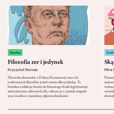
Nauka
Kult
Filozofia zer i jedynek
Ską
Krzysztof Kornas
Mira
Dla technobaronów z Doliny Krzemowej oraz ich
Pisani
nadwornych filozofów jesteś zerem albo jedynką. Ta
samoro
brutalna redukcja świata do binarnego kodu legitymizuje
wdzięc
autorytaryzm cyfrowych elit, odziera je z resztek empatii
wszyst
oraz zwalnia z moralnej odpowiedzialności
dowody