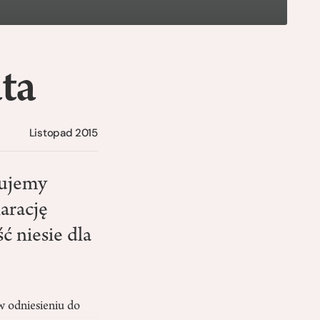
ta
Listopad 2015
bujemy
arację
ść niesie dla
w odniesieniu do