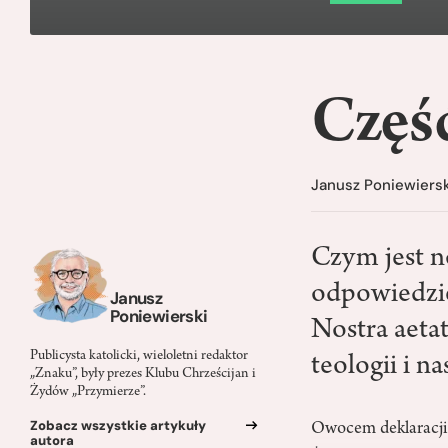
Częś
Janusz Poniewiersk
Czym jest n
odpowiedzie
Janusz
Poniewierski
Nostra aetat
Publicysta katolicki, wieloletni redaktor
teologii i 
„Znaku”, były prezes Klubu Chrześcijan i
Żydów „Przymierze”.
Zobacz wszystkie artykuły
Owocem deklaracj
autora